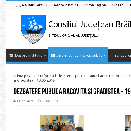
Despre institutie
Prima Pagina
Glosar
H
JOI, 6 AUGUST 2026
Despre institutie
Informatii de interes public
Transparen
Prima pagina
/
Informatii de interes public
/
Autoritatea Teritoriala d
si Gradistea - 19.06.2018
Dezbatere publica Racovita si Gradistea - 1
Iulian Matei
20.06.2018