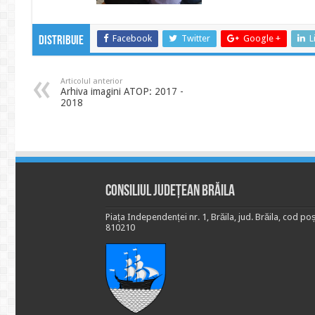
Facebook
Twitter
Google +
L
Distribuie
Articolul anterior
Arhiva imagini ATOP: 2017 -
2018
Consiliul Județean Brăila
Piața Independenței nr. 1, Brăila, jud. Brăila, cod poș
810210