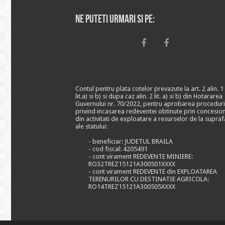
Ne puteti urmari si pe:
Contul pentru plata cotelor prevazute la art. 2 alin. 1
lit.a) si b) si dupa caz alin. 2 lit. a) si b) din Hotararea
Guvernului nr. 70/2022, pentru aprobarea proceduri
privind incasarea redeventei obtinute prin concesio
din activitati de exploatare a resurselor de la supraf
ale statului:
- beneficiar: JUDETUL BRAILA
- cod fiscal: 4205491
- cont virament REDEVENTE MINIERE:
RO32TREZ15121A300501XXXX
- cont virament REDEVENTE din EXPLOATAREA
TERENURILOR CU DESTINATIE AGRICOLA:
RO14TREZ15121A300505XXXX