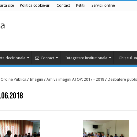
arta site
Politica cookie-uri
Contact
Petitii
Servicii online
ta decizionala
Contact
Integritate institutionala
Ghișeul un
e Ordine Publică
/
Imagini
/
Arhiva imagini ATOP: 2017 - 2018
/
Dezbatere public
9.06.2018