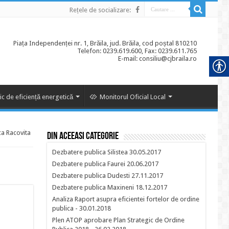
Rețele de socializare:
Piața Independenței nr. 1, Brăila, jud. Brăila, cod poștal 810210
Telefon: 0239.619.600, Fax: 0239.611.765
E-mail: consiliu@cjbraila.ro
ic de eficiență energetică
Monitorul Oficial Local
a Racovita
Din aceeasi categorie
Dezbatere publica Silistea 30.05.2017
Dezbatere publica Faurei 20.06.2017
Dezbatere publica Dudesti 27.11.2017
Dezbatere publica Maxineni 18.12.2017
Analiza Raport asupra eficientei fortelor de ordine
publica - 30.01.2018
Plen ATOP aprobare Plan Strategic de Ordine