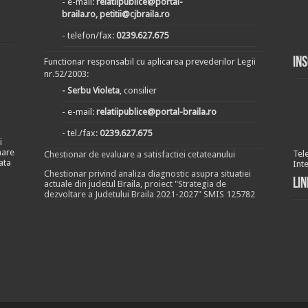
- e-mail:
relatiipublice@portal-
braila.ro, petitii@cjbraila.ro
- telefon/fax:
0239.627.675
In
Functionar responsabil cu aplicarea prevederilor Legii
nr.52/2003:
- Serbu Violeta
, consilier
- e-mail:
relatiipublice@portal-braila.ro
- tel./fax:
0239.627.675
i
nare
Tel
Chestionar de evaluare a satisfactiei cetateanului
ata
Int
Chestionar privind analiza diagnostic asupra situatiei
Lin
actuale din judetul Braila, proiect "Strategia de
dezvoltare a Judetului Braila 2021-2027" SMIS 125782