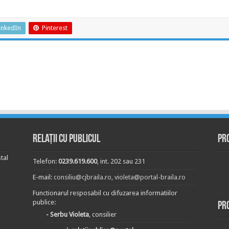
inkedIn
Pinterest
Relații cu publicul
Pr
tal
Telefon:
0239.619.600
, int. 202 sau 231
E-mail:
consiliu@cjbraila.ro
,
violeta@portal-braila.ro
Functionarul resposabil cu difuzarea informatiilor
publice:
Pr
- Serbu Violeta
, consilier