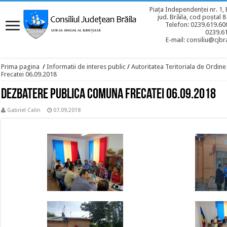
Piața Independenței nr. 1, 
jud. Brăila, cod poștal 
Telefon: 0239.619.600
0239.6
E-mail: consiliu@cjbra
Prima pagina
/
Informatii de interes public
/
Autoritatea Teritoriala de Ordine
Frecatei 06.09.2018
Dezbatere publica Comuna Frecatei 06.09.2018
Gabriel Calin
07.09.2018