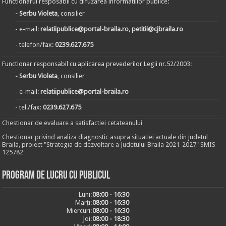
Functionarul resposabil cu difuzarea informatiilor publice:
- Serbu Violeta
, consilier
- e-mail:
relatiipublice@portal-braila.ro, petitii@cjbraila.ro
- telefon/fax:
0239.627.675
Functionar responsabil cu aplicarea prevederilor Legii nr.52/2003:
- Serbu Violeta
, consilier
- e-mail:
relatiipublice@portal-braila.ro
- tel./fax:
0239.627.675
Chestionar de evaluare a satisfactiei cetateanului
Chestionar privind analiza diagnostic asupra situatiei actuale din judetul
Braila, proiect "Strategia de dezvoltare a Judetului Braila 2021-2027" SMIS
125782
Program de lucru cu publicul
Luni:
08:00 - 16:30
Marți:
08:00 - 16:30
Miercuri:
08:00 - 16:30
Joi:
08:00 - 18:30