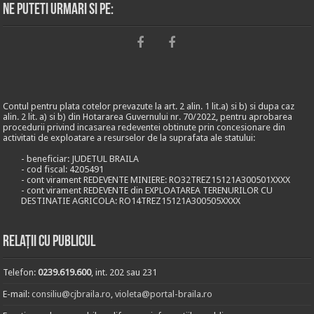
Ne puteti urmari si pe:
Contul pentru plata cotelor prevazute la art. 2 alin. 1 lit.a) si b) si dupa caz
alin. 2 lit. a) si b) din Hotararea Guvernului nr. 70/2022, pentru aprobarea
procedurii privind incasarea redeventei obtinute prin concesionare din
activitati de exploatare a resurselor de la suprafata ale statului:
- beneficiar: JUDETUL BRAILA
- cod fiscal: 4205491
- cont virament REDEVENTE MINIERE: RO32TREZ15121A300501XXXX
- cont virament REDEVENTE din EXPLOATAREA TERENURILOR CU
DESTINATIE AGRICOLA: RO14TREZ15121A300505XXXX
Relații cu publicul
Telefon:
0239.619.600
, int. 202 sau 231
E-mail:
consiliu@cjbraila.ro
,
violeta@portal-braila.ro