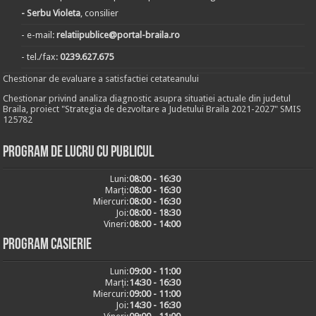
- Serbu Violeta
, consilier
- e-mail:
relatiipublice@portal-braila.ro
- tel./fax:
0239.627.675
Chestionar de evaluare a satisfactiei cetateanului
Chestionar privind analiza diagnostic asupra situatiei actuale din judetul
Braila, proiect "Strategia de dezvoltare a Judetului Braila 2021-2027" SMIS
125782
Program de lucru cu publicul
Luni:
08:00 - 16:30
Marți:
08:00 - 16:30
Miercuri:
08:00 - 16:30
Joi:
08:00 - 18:30
Vineri:
08:00 - 14:00
Program casierie
Luni:
09:00 - 11:00
Marți:
14:30 - 16:30
Miercuri:
09:00 - 11:00
Joi:
14:30 - 16:30