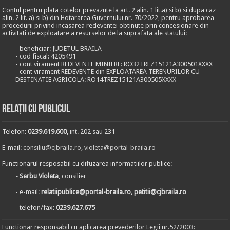
Contul pentru plata cotelor prevazute la art. 2 alin. 1 lit.a) si b) si dupa caz
alin. 2 lit. a) si b) din Hotararea Guvernului nr. 70/2022, pentru aprobarea
procedurii privind incasarea redeventei obtinute prin concesionare din
activitati de exploatare a resurselor de la suprafata ale statului:
- beneficiar: JUDETUL BRAILA
- cod fiscal: 4205491
- cont virament REDEVENTE MINIERE: RO32TREZ15121A300501XXXX
- cont virament REDEVENTE din EXPLOATAREA TERENURILOR CU
DESTINATIE AGRICOLA: RO14TREZ15121A300505XXXX
Relații cu publicul
Telefon:
0239.619.600
, int. 202 sau 231
E-mail:
consiliu@cjbraila.ro
,
violeta@portal-braila.ro
Functionarul resposabil cu difuzarea informatiilor publice:
- Serbu Violeta
, consilier
- e-mail:
relatiipublice@portal-braila.ro, petitii@cjbraila.ro
- telefon/fax:
0239.627.675
Functionar responsabil cu aplicarea prevederilor Legii nr.52/2003: