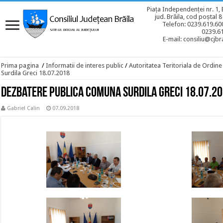
Piața Independenței nr. 1, 
jud. Brăila, cod poștal 
Telefon: 0239.619.600
0239.6
E-mail: consiliu@cjbra
Prima pagina
/
Informatii de interes public
/
Autoritatea Teritoriala de Ordine
Surdila Greci 18.07.2018
Dezbatere publica Comuna Surdila Greci 18.07.2
Gabriel Calin
07.09.2018