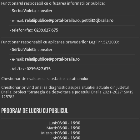
Functionarul resposabil cu difuzarea informatiilor publice:
- Serbu Violeta
, consilier
- e-mail:
relatiipublice@portal-braila.ro, petitii@cjbraila.ro
- telefon/fax:
0239.627.675
Functionar responsabil cu aplicarea prevederilor Legii nr.52/2003:
- Serbu Violeta
, consilier
- e-mail:
relatiipublice@portal-braila.ro
- tel./fax:
0239.627.675
Chestionar de evaluare a satisfactiei cetateanului
Chestionar privind analiza diagnostic asupra situatiei actuale din judetul
Braila, proiect "Strategia de dezvoltare a Judetului Braila 2021-2027" SMIS
125782
Program de lucru cu publicul
Luni:
08:00 - 16:30
Marți:
08:00 - 16:30
Miercuri:
08:00 - 16:30
Joi:
08:00 - 18:30