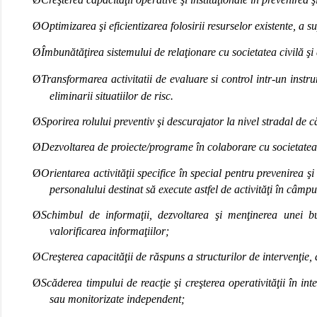
Ø
Optimizarea şi eficientizarea folosirii resurselor existente, a s
Ø
Îmbunătăţirea sistemului de relaţionare cu societatea civilă şi
Ø
Transformarea activitatii de evaluare si control intr-un instru
eliminarii situatiilor de risc.
Ø
Sporirea rolului preventiv şi descurajator la nivel stradal de c
Ø
Dezvoltarea de proiecte/programe în colaborare cu societatea 
Ø
Orientarea activităţii specifice în special pentru prevenirea şi
personalului destinat să execute astfel de activităţi în câmp
Ø
Schimbul de informaţii, dezvoltarea şi menţinerea unei bun
valorificarea informaţiilor;
Ø
Creşterea capacităţii de răspuns a structurilor de intervenţie, 
Ø
Scăderea timpului de reacţie şi creşterea operativităţii în in
sau monitorizate independent;