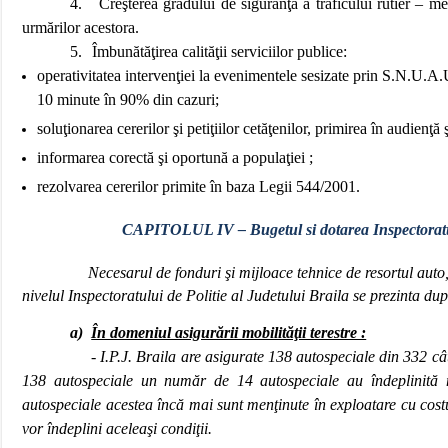
4.
Creşterea gradului de siguranţă a traficului rutier – me
urmărilor acestora.
5.
Îmbunătăţirea calităţii serviciilor publice:
operativitatea intervenţiei la evenimentele sesizate prin S.N.U.A.U
10 minute în 90% din cazuri;
soluţionarea cererilor şi petiţiilor cetăţenilor, primirea în audienţă 
informarea corectă şi oportună a populaţiei ;
rezolvarea cererilor primite în baza Legii 544/2001.
CAPITOLUL IV – Bugetul si dotarea
Inspectorat
Necesarul de fonduri şi mijloace tehnice de resortul auto,
nivelul Inspectoratului de Politie al Judetului Braila se prezinta 
a)
În domeniul asigurării mobilităţii terestre :
-
I.P.J. Braila are asigurate 138 autospeciale din 332 câ
138 autospeciale un număr de 14 autospeciale au îndeplinită n
autospeciale acestea încă mai sunt menţinute în exploatare cu cost
vor îndeplini aceleaşi condiţii.