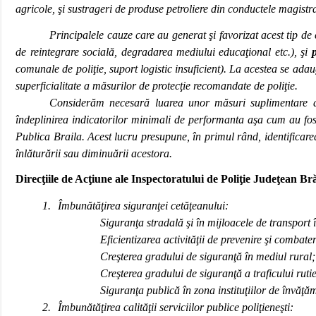
agricole, şi sustrageri de produse petroliere din conductele magistr
Principalele cauze care au generat şi favorizat acest tip de
de reintegrare socială, degradarea mediului educaţional etc.), şi
p
comunale de poliţie, suport logistic insuficient). La acestea se adau
superficialitate a măsurilor de protecţie recomandate de poliţie.
Considerăm necesară luarea unor măsuri suplimentare de că
îndeplinirea indicatorilor minimali de performanta aşa cum au fost 
Publica Braila. Acest lucru presupune, în primul rând, identificar
înlăturării sau diminuării acestora.
Direc
ţ
iile de Acţiune ale Inspectoratului de Poliţie Judeţean Br
1.
Îmbunătăţirea siguranţei cetăţeanului:
Siguranţa stradală şi în mijloacele de transport
Eficientizarea activităţii de prevenire şi combate
Creşterea gradului de siguranţă în mediul rural;
Creşterea gradului de siguranţă a traficului ruti
Siguranţa publică în zona instituţiilor de învăţă
2.
Îmbunătăţirea calităţii serviciilor publice poliţieneşti: