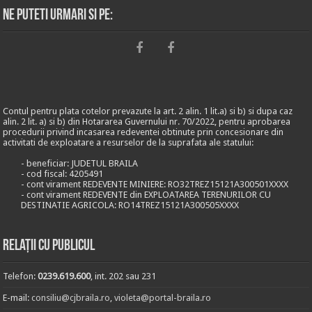
Ne puteti urmari si pe:
Contul pentru plata cotelor prevazute la art. 2 alin. 1 lit.a) si b) si dupa caz
alin. 2 lit. a) si b) din Hotararea Guvernului nr. 70/2022, pentru aprobarea
procedurii privind incasarea redeventei obtinute prin concesionare din
activitati de exploatare a resurselor de la suprafata ale statului:
- beneficiar: JUDETUL BRAILA
- cod fiscal: 4205491
- cont virament REDEVENTE MINIERE: RO32TREZ15121A300501XXXX
- cont virament REDEVENTE din EXPLOATAREA TERENURILOR CU
DESTINATIE AGRICOLA: RO14TREZ15121A300505XXXX
Relații cu publicul
Telefon:
0239.619.600
, int. 202 sau 231
E-mail:
consiliu@cjbraila.ro
,
violeta@portal-braila.ro