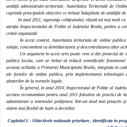
unităţii administrativ-teritoriale, Autoritatea Teritorială de Or
cuprinde principalele obiective ce trebuie îndeplinite de unităţile d
In anul 2011, siguranţa cetăţeanului, văzută tot mai mult ca un d
atenţia Inspectoratului de Politie al Judetului Braila, pentru a co
crimă organizată.
In acest context, Autoritatea teritoriala de ordine publica
soluţie, concomitent cu demilitarizarea şi descentralizarea altor acti
Un argument in acest sens poate veni si din proiectul de 
publica locala, care ar trebui să reducă semnificativ fenomenu
aceasta achizitie a Primariei Municipiului Braila, integrata in cad
ale fortelor de ordine publica, prin implementarea tehnologiei d
abaterilor de la normele legale.
În general, in anul 2010, Inspectoratul de Politie al Judetu
acestea recomandam pentru anul 2011 folosirea de practici de lu
administrare a sistemului poliţienesc într-un mod mai proactiv şi 
sistem mai flexibil de luare a deciziilor.
Capitolul I. - Obiectivele nationale prioritare , identificate in p