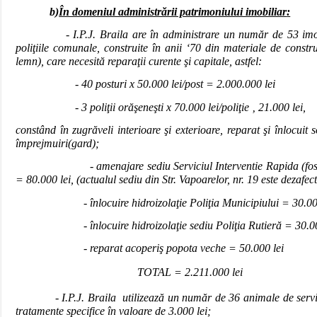
b)
În domeniul administrării patrimoniului imobiliar
:
- I.P.J. Braila
are în administrare un număr de 53 imob
poliţiile comunale, construite în anii
‘70 din materiale de constr
lemn
), care necesit
ă reparaţii curente şi capitale, astfel
:
- 40 posturi x 50.000 lei/post = 2.000.000 lei
- 3 poli
ţii orăşeneşti x 70.000 lei
/poli
ţie ‚ 21.000 lei,
constând în
zugr
ăveli interioare şi exterioare, reparat şi înlocuit
împrejmuiri
(gard);
- amenajare sediu Serviciul Interventie Rapida (fost 
= 80.000 lei, (actualul sediu din Str. Vapoarelor, nr. 19 este dezafect
- înlocuire hidroi
zolaţ
ie Poliţia Municipiului
= 30.00
-
înlocuire hidroi
zola
ţie sediu Poliţia Rutieră
= 30.00
- reparat acoperi
ş
popota veche = 50.000 lei
TOTAL = 2.211.000 lei
- I.P.J. Braila utilizeaz
ă un număr de 36 animale de servi
tratamente specifice în valoare de 3.000 lei
;