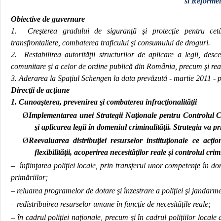
si Reformei
Obiective de guvernare
1. Creşterea gradului de siguranţă şi protecţie pentru cetăţen
transfrontaliere, combaterea traficului şi consumului de droguri.
2. Restabilirea autorităţii structurilor de aplicare a legii, desce
comunitare şi a celor de ordine publică din România, precum şi reali
3. Aderarea la Spaţiul Schengen la data prevăzută - martie 2011 - p
Direcţii de acţiune
1. Cunoaşterea, prevenirea şi combaterea infracţionalităţii
Ø
Implementarea unei Strategii Naţionale pentru Controlul Cr
şi aplicarea legii în domeniul criminalităţii. Strategia va pr
Ø
Reevaluarea distribuţiei resurselor instituţionale ce acţ
flexibilităţii, acoperirea necesităţilor reale şi controlul cr
– înfiinţarea poliţiei locale, prin transferul unor competenţe în do
primăriilor;
– reluarea programelor de dotare şi înzestrare a poliţiei şi jandarme
– redistribuirea resurselor umane în funcţie de necesităţile reale;
– în cadrul poliţiei naţionale, precum şi în cadrul poliţiilor locale