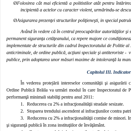
Ø
Folosirea cât mai eficientă a politistilor atât pentru întărir
incipientă a actelor cu caracter violent, urmărindu-se descu
Ø
Asigurarea prezenţei structurilor poliţieneşti, in special patrul
Având în vedere că în centrul preocupărilor autorităţilor şi s
permanent siguranţa cetăţeanului, ca repere majore ce condiţionează
implementate de structurile din cadrul Inspectoratului de Politie al 
anticriminale, de ordine publică, acţiuni speciale şi antiteroriste - v
publice, prin adoptarea unor măsuri maxime de intoleranţă la manif
Capitolul III. Indicato
În vederea protejării intereselor comunităţii şi asigurării 
Ordine Publică Brăila va urmări modul în care Inspectoratul de Pol
performanţă minimali stabiliţi pentru anul 2011:
1.
Reducerea cu 2% a infracţionalităţii stradale sesizate.
2.
Stoparea trendului ascendent al infracţiunilor contra patrim
3.
Reducerea cu 2% a infracţionalităţii comise de minori. Int
şi siguranţă publică în zona instituţiilor de învăţământ.