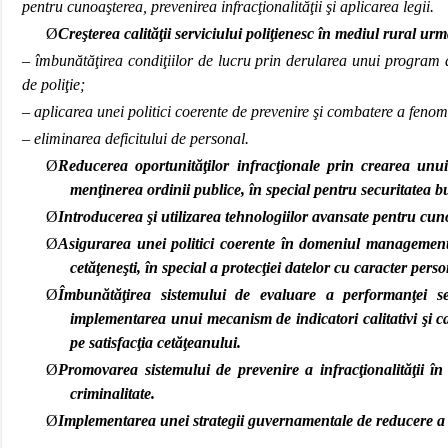
pentru cunoaşterea, prevenirea infracţionalităţii şi aplicarea legii.
Ø
Creşterea calităţii serviciului poliţienesc în mediul rural ur
– îmbunătăţirea condiţiilor de lucru prin derularea unui program de 
de poliţie;
– aplicarea unei politici coerente de prevenire şi combatere a fenom
– eliminarea deficitului de personal.
Ø
Reducerea oportunităţilor infracţionale prin crearea unui 
menţinerea ordinii publice, în special pentru securitatea bu
Ø
Introducerea şi utilizarea tehnologiilor avansate pentru cunoa
Ø
Asigurarea unei politici coerente în domeniul managementulu
cetăţeneşti, în special a protecţiei datelor cu caracter perso
Ø
Îmbunătăţirea sistemului de evaluare a performanţei ser
implementarea unui mecanism de indicatori calitativi şi cant
pe satisfacţia cetăţeanului.
Ø
Promovarea sistemului de prevenire a infracţionalităţii în 
criminalitate.
Ø
Implementarea unei strategii guvernamentale de reducere a r