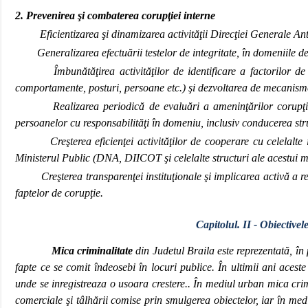
2. Prevenirea şi combaterea corupţiei interne
Eficientizarea şi dinamizarea activităţii Direcţiei Generale Ant
Generalizarea efectuării testelor de integritate, în domeniile de ac
Îmbunătăţirea activităţilor de identificare a factorilor de ri
comportamente, posturi, persoane etc.) şi dezvoltarea de mecanisme 
Realizarea periodică de evaluări a ameninţărilor corupţiei la
persoanelor cu responsabilităţi în domeniu, inclusiv conducerea stru
Creşterea eficienţei activităţilor de cooperare cu celelalte inst
Ministerul Public (DNA, DIICOT şi celelalte structuri ale acestui mi
Creşterea transparenţei instituţionale şi implicarea activă a reprez
faptelor de corupţie.
Capitolul. II - Obiectivele
Mica criminalitate
din Judetul Braila este reprezentată, în 
fapte ce se comit îndeosebi în locuri publice. În ultimii ani aces
unde se inregistreaza o usoara crestere.. În mediul urban mica crimin
comerciale şi tâlhării comise prin smulgerea obiectelor, iar în med