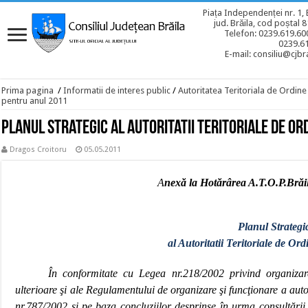
Piața Independenței nr. 1, 
jud. Brăila, cod poștal 
Telefon: 0239.619.600
0239.6
E-mail: consiliu@cjbra
Prima pagina
/
Informatii de interes public
/
Autoritatea Teritoriala de Ordine
pentru anul 2011
Planul Strategic al Autoritatii Teritoriale de Or
Dragos Croitoru
05.05.2011
A
nexă la Hotărârea A.T.O.P.Brăi
Planul Strategi
al Autoritatii Teritoriale de Or
În conformitate cu Legea nr.218/2002 privind organizare
ulterioare şi ale Regulamentului de organizare şi funcţionare a auto
nr.787/2002 şi
pe baza concluziilor desprinse în urma consultării p