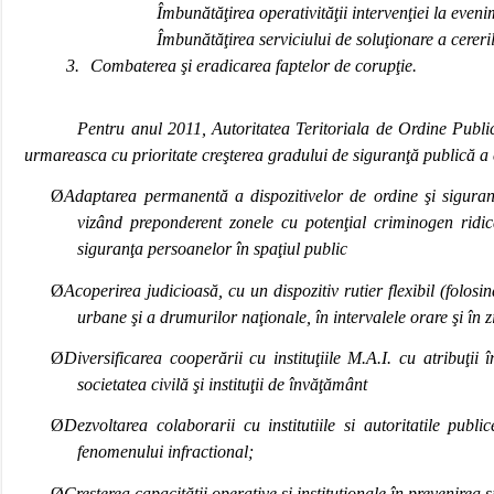
Îmbunătăţirea operativităţii intervenţiei la eve
Îmbunătăţirea serviciului de soluţionare a cererilo
3.
Combaterea şi eradicarea faptelor de corupţie.
Pentru anul 2011, Autoritatea Teritoriala de Ordine Public
urmareasca cu prioritate creşterea gradului de siguranţă publică a 
Ø
Adaptarea permanentă a dispozitivelor de ordine şi siguranţă 
vizând preponderent zonele cu potenţial criminogen ridica
siguranţa persoanelor în spaţiul public
Ø
Acoperirea judicioasă, cu un dispozitiv rutier flexibil (folosind
urbane şi a drumurilor naţionale, în intervalele orare şi în zil
Ø
Diversificarea cooperării cu instituţiile M.A.I. cu atribuţii în
societatea civilă şi instituţii de învăţământ
Ø
Dezvoltarea colaborarii cu institutiile si autoritatile pub
fenomenului infractional;
Ø
Creşterea capacităţii operative şi instituţionale în prevenirea 