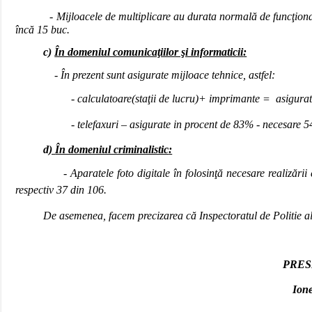
- Mijloacele de multiplicare au durata normal
ă de funcţion
încă 15 buc.
c)
În domeniul comunicaţiilor şi informaticii
:
-
În prezent sunt asigurate mijloace tehnice, astfel
:
- calculatoare(staţii de lucru)
+ imprimante = asigurate
- telefaxuri – asigurate in procent de 83% - necesare 54
d
)
În domeniul criminalistic
:
- Aparatele foto digitale
în folosinţă necesare reali
z
ării
respectiv 37 din 106.
De asemenea, facem preci
zarea c
ă Inspectoratul de Politie 
PRES
Ion