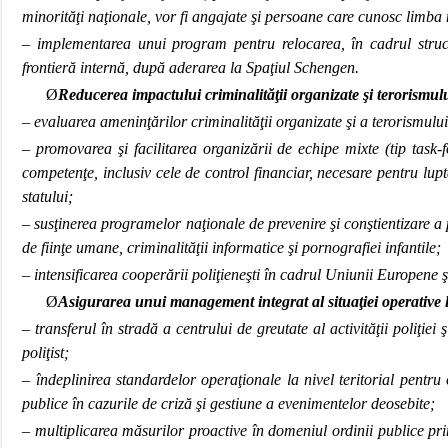
minorităţi naţionale, vor fi angajate şi persoane care cunosc limba 
– implementarea unui program pentru relocarea, în cadrul structu
frontieră internă, după aderarea la Spaţiul Schengen.
Ø
Reducerea impactului criminalităţii organizate şi terorismul
– evaluarea ameninţărilor criminalităţii organizate şi a terorismului ş
– promovarea şi facilitarea organizării de echipe mixte (tip task-
competenţe, inclusiv cele de control financiar, necesare pentru lup
statului;
– susţinerea programelor naţionale de prevenire şi conştientizare a p
de fiinţe umane, criminalităţii informatice şi pornografiei infantile;
– intensificarea cooperării poliţieneşti în cadrul Uniunii Europene şi
Ø
Asigurarea unui management integrat al situaţiei operative la
– transferul în stradă a centrului de greutate al activităţii poliţiei
poliţist;
– îndeplinirea standardelor operaţionale la nivel teritorial pentr
publice în cazurile de criză şi gestiune a evenimentelor deosebite;
– multiplicarea măsurilor proactive în domeniul ordinii publice prin 