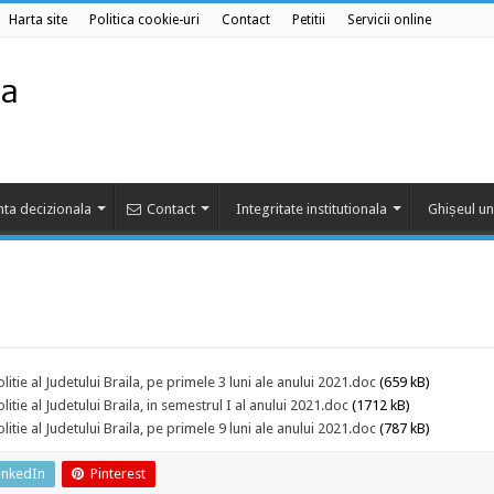
Harta site
Politica cookie-uri
Contact
Petitii
Servicii online
ta decizionala
Contact
Integritate institutionala
Ghișeul un
litie al Judetului Braila, pe primele 3 luni ale anului 2021.doc
(659 kB)
litie al Judetului Braila, in semestrul I al anului 2021.doc
(1712 kB)
litie al Judetului Braila, pe primele 9 luni ale anului 2021.doc
(787 kB)
inkedIn
Pinterest