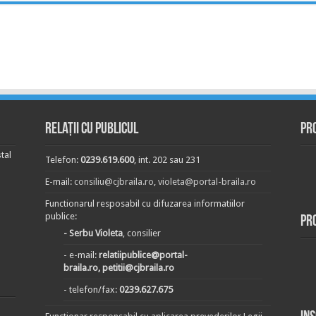
Relații cu publicul
Pr
tal
Telefon:
0239.619.600
, int. 202 sau 231
E-mail:
consiliu@cjbraila.ro
,
violeta@portal-braila.ro
Functionarul resposabil cu difuzarea informatiilor
publice:
Pr
- Serbu Violeta
, consilier
- e-mail:
relatiipublice@portal-
braila.ro, petitii@cjbraila.ro
- telefon/fax:
0239.627.675