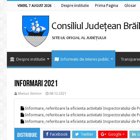
Despre institutie
Prima Pagina
Glosar
VINERI, 7 AUGUST 2026
Despre institutie
Informatii de interes public
Transparen
Informari 2021
Marius Simion
08.12.2021
Informare, referitoare la eficienta activitatii Inspectoratului de Po
Informare, referitoare la eficienta activitatii Inspectoratului de Po
Informare, referitoare la eficienta activitatii Inspectoratului de Po
Facebook
Twitter
Google +
L
Distribuie