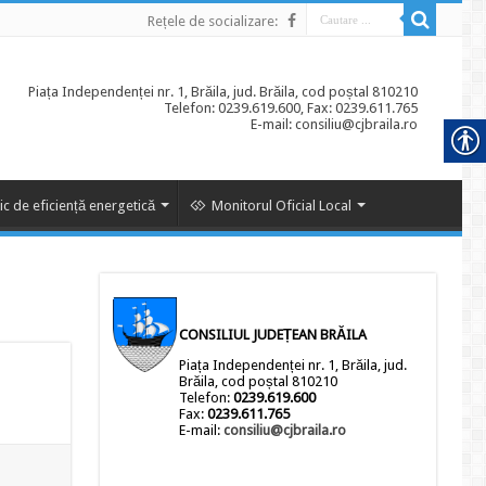
Rețele de socializare:
Piața Independenței nr. 1, Brăila, jud. Brăila, cod poștal 810210
Telefon: 0239.619.600, Fax: 0239.611.765
E-mail: consiliu@cjbraila.ro
ic de eficiență energetică
Monitorul Oficial Local
CONSILIUL JUDEȚEAN BRĂILA
Piața Independenței nr. 1, Brăila, jud.
Brăila, cod poștal 810210
Telefon:
0239.619.600
Fax:
0239.611.765
E-mail:
consiliu@cjbraila.ro