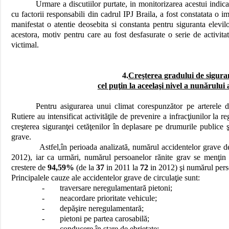
Urmare a discutiilor purtate, in monitorizarea acestui ind
cu factorii responsabili din cadrul IPJ Braila, a fost constatata o i
manifestat o atentie deosebita si constanta pentru siguranta elevil
acestora, motiv pentru care au fost desfasurate o serie de activitat
victimal.
4.
Creşterea gradului de siguran
cel puţin la aceelaşi nivel a nunărului
Pentru asigurarea unui climat corespunzător pe arterele de 
Rutiere au intensificat activităţile de prevenire a infracţiunilor la r
creşterea siguranţei cetăţenilor în deplasare pe drumurile publice 
grave.
Astfel,în perioada analizată, numărul accidentelor grave de
2012), iar ca urmări, numărul persoanelor rănite grav se menţin l
crestere de
94,59%
(de la
37
in 2011 la
72
in 2012) şi numărul pers
Principalele cauze ale accidentelor grave de circulaţie sunt:
-
traversare neregulamentară pietoni;
-
neacordare prioritate vehicule;
-
depăşire neregulamentară;
-
pietoni pe partea carosabilă;
-
conducere în stare de ebrietate;