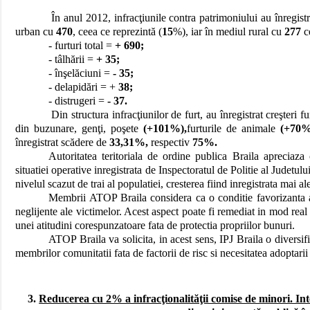
În anul 2012, infracţiunile contra patrimoniului au înregistra
urban cu
470
, ceea ce reprezintă (
15
%), iar în mediul rural cu
277
c
- furturi total =
+ 690;
- tâlhării =
+ 35;
- înşelăciuni =
- 35;
- delapidări = +
38;
- distrugeri =
- 37.
Din structura infracţiunilor de furt, au înregistrat creşteri fur
din buzunare, genţi, poşete
(+101%),
furturile de animale
(+70%
înregistrat scădere de
33,31%,
respectiv
75%.
Autoritatea teritoriala de ordine publica Braila apreciaza c
situatiei operative inregistrata de Inspectoratul de Politie al Judetu
nivelul scazut de trai al populatiei, cresterea fiind inregistrata mai al
Membrii ATOP Braila considera ca o conditie favorizanta a 
neglijente ale victimelor. Acest aspect poate fi remediat in mod real 
unei atitudini corespunzatoare fata de protectia propriilor bunuri.
ATOP Braila va solicita, in acest sens, IPJ Braila o diversific
membrilor comunitatii fata de factorii de risc si necesitatea adoptari
3.
Reducerea cu 2% a infracţionalităţii comise de minori. Inte