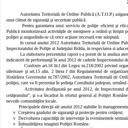
Autoritatea Teritorială de Ordine Publică (A.T.O.P.) asigura
unui climat de siguranţă şi securitate publică.
Pentru garantarea unui serviciu de poliţie eficient şi efica
Publică monitorizează activităţile de menţinere a ordinii şi liniştii
poliţiei şi asigurându-se că orice acţiune necesară este adoptată.
In cursul anului 2012 Autoritatea Teritorială de Ordine Publi
Inspectoratului de Poliţie al Judeţului Brăila, in respectarea si aduc
La elaborarea prezentului raport s-a pornit de la analiza atent
indicatorii de performanţă în anul 2012 de cadrele Inspectoratului de 
Conform art.18 lit.f din Legea nr.218/2002 privind organizare
ulterioare şi art.15 alin. 2 litera f din Regulamentul de organizare
Hotărârea Guvernului nr.787/2002, Autoritatea Teritorială de Ordine
poliţiei, care va fi prezentat în şedinţa Consiliului judeţean, urmând a 
Activitatea desfăşurată pe anul 2012, de Inspectoratul d
cetăţeanului”, şi s-a încadrat în efortul general al Poliţiei Român
nevoile comunităţilor locale.
Principalele direcţii ale anului 2012 stabilite în managementul u
v
Creşterea gradului de siguranţă şi protecţie pentru cetăţeni;
v
Dezvoltarea capacităţii de intervenţie la evenimentele semnala
v
Îmbunătăţirea imaginii Poliţiei Române.