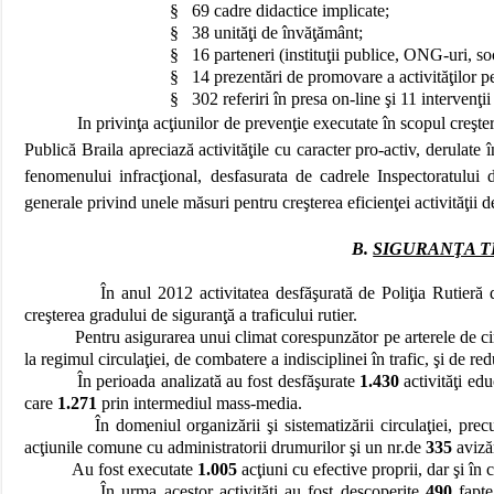
§
69 cadre didactice implicate;
§
38 unităţi de învăţământ;
§
16 parteneri (instituţii publice, ONG-uri, so
§
14 prezentări de promovare a activităţilor pe 
§
302 referiri în presa on-line şi 11 intervenţii
In privinţa acţiunilor de prevenţie executate în scopul creşte
Publică Braila apreciază activităţile cu caracter pro-activ, derulate 
fenomenului infracţional, desfasurata de cadrele Inspectoratului d
generale privind unele măsuri pentru creşterea eficienţei activităţii d
B.
SIGURANŢA T
În anul 2012 activitatea desfăşurată de Poliţia Rutieră din st
creşterea gradului de siguranţă a traficului rutier.
Pentru asigurarea unui climat corespunzător pe arterele de circulaţ
la regimul circulaţiei, de combatere a indisciplinei în trafic, şi de 
În perioada analizată au fost desfăşurate
1.430
activităţi ed
care
1.271
prin intermediul mass-media.
În domeniul organizării şi sistematizării circulaţiei, precum şi 
acţiunile comune cu administratorii drumurilor şi un nr.de
335
avizăr
Au fost executate
1.005
acţiuni cu efective proprii, dar şi în c
În urma acestor activităţi au fost descoperite
490
fapt