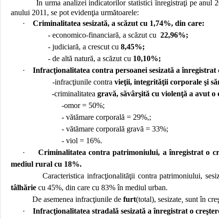
În urma analizei indicatorilor statistici înregistraţi pe anul 20
anului 2011, se pot evidenţia următoarele:
·
Criminalitatea sesizată, a scăzut cu 1,74%, din care:
- economico-financiară, a scăzut cu
22,96%;
- judiciară, a crescut cu
8,45%;
- de altă natură, a scăzut cu
10,10%;
·
Infracţionalitatea contra persoanei sesizată a înregistrat
-infracţiunile contra
vieţii, integrităţii corporale şi s
-criminalitatea
gravă, săvârşită cu violenţă a avut o 
-
omor = 50%;
- vătămare corporală = 29%,;
- vătămare corporală gravă = 33%;
- viol = 16%.
·
Criminalitatea contra patrimoniului, a înregistrat o 
mediul rural cu 18%.
Caracteristica infracţionalităţii contra patrimoniului, sesi
tâlhărie
cu 45%, din care cu 83% în mediul urban.
De asemenea infracţiunile de
furt
(total), sesizate
,
sunt în cre
·
Infracţionalitatea stradală
sesizată a înregistrat o creşte