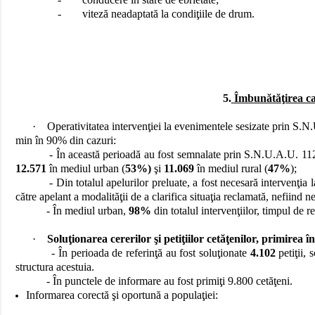
-
viteză neadaptată la condiţiile de drum.
5.
Îmbunătăţirea cali
·
Operativitatea intervenţiei la evenimentele sesizate prin S.N.
min în 90% din cazuri:
- În această perioadă au fost semnalate prin S.N.U.A.U. 1
12.571
în mediul urban (
53%)
şi
11.069
în mediul rural (
47%
);
- Din totalul apelurilor preluate, a fost necesară intervenţia 
către apelant a modalităţii de a clarifica situaţia reclamată, nefiind 
- În mediul urban,
98%
din totalul intervenţiilor, timpul de r
·
Soluţionarea cererilor şi petiţiilor cetăţenilor, primirea î
- În perioada de referinţă au fost soluţionate
4.102
petiţii, 
structura acestuia.
- În punctele de informare au fost primiţi 9.800 cetăţeni.
Informarea corectă şi oportună a populaţiei: