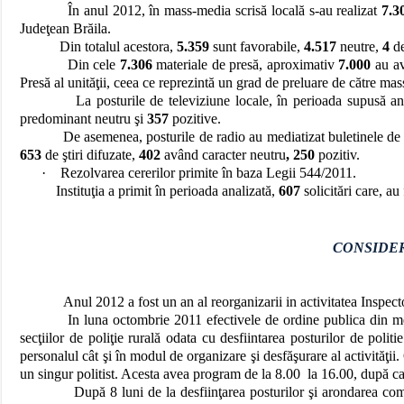
În anul 2012, în mass-media scrisă locală s-au realizat
7.3
Judeţean Brăila.
Din totalul acestora,
5.359
sunt favorabile,
4.517
neutre,
4
d
Din cele
7.306
materiale de presă, aproximativ
7.000
au av
Presă al unităţii, ceea ce reprezintă un grad de preluare de către ma
La posturile de televiziune locale, în perioada supusă ana
predominant neutru şi
357
pozitive.
De asemenea, posturile de radio au mediatizat buletinele de presă
653
de ştiri difuzate,
402
având caracter neutru
, 250
pozitiv.
·
Rezolvarea cererilor primite în baza Legii 544/2011.
Instituţia a primit în perioada analizată,
607
solicitări care, au
CONSIDER
Anul 2012 a fost un an al reorganizarii in activitatea Inspecto
In luna octombrie 2011 efectivele de ordine publica din medi
secţiilor de poliţie rurală odata cu desfiintarea posturilor de polit
personalul cât şi în modul de organizare şi desfăşurare al activităţii. 
un singur politist. Acesta avea program de la 8.00 la 16.00, după care
După 8 luni de la desfiinţarea posturilor şi arondarea comunelor