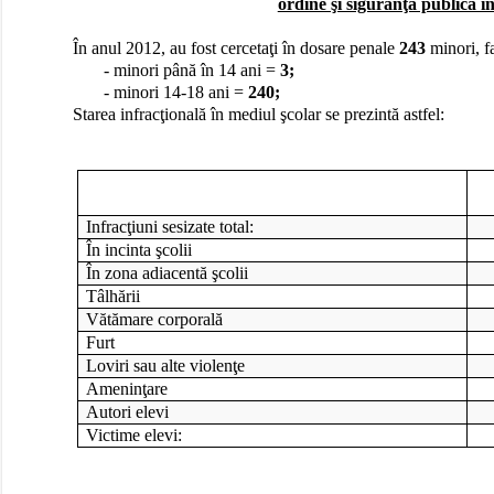
ordine şi siguranţă publică în
În anul 2012, au fost cercetaţi în dosare penale
243
minori, f
- minori până în 14 ani
=
3;
- minori 14-18 ani =
240;
Starea infracţională în mediul şcolar se prezintă astfel:
Infracţiuni sesizate total:
În incinta şcolii
În zona adiacentă şcolii
Tâlhării
Vătămare corporală
Furt
Loviri sau alte violenţe
Ameninţare
Autori elevi
Victime elevi: