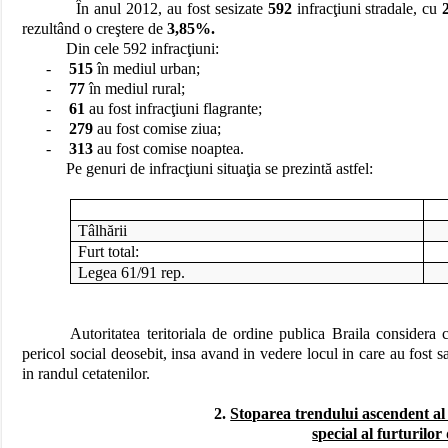
În anul 2012, au fost sesizate
592
infracţiuni stradale, cu
rezultând o creştere de
3,85%.
Din cele 592 infracţiuni:
-
515
în mediul urban;
-
77
în mediul rural;
-
61
au fost infracţiuni flagrante;
-
279
au fost comise ziua;
-
313
au fost comise noaptea.
Pe genuri de infracţiuni situaţia se prezintă astfel:
Tâlhării
Furt total:
Legea 61/91 rep.
Autoritatea teritoriala de ordine publica Braila considera c
pericol social deosebit, insa avand in vedere locul in care au fost sa
in randul cetatenilor.
2.
Stoparea trendului ascendent al 
special al furturilor 