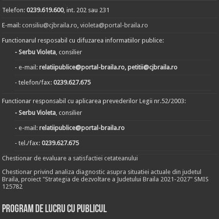
Telefon:
0239.619.600
, int. 202 sau 231
E-mail:
consiliu@cjbraila.ro
,
violeta@portal-braila.ro
Functionarul resposabil cu difuzarea informatiilor publice:
- Serbu Violeta
, consilier
- e-mail:
relatiipublice@portal-braila.ro, petitii@cjbraila.ro
- telefon/fax:
0239.627.675
Functionar responsabil cu aplicarea prevederilor Legii nr.52/2003:
- Serbu Violeta
, consilier
- e-mail:
relatiipublice@portal-braila.ro
- tel./fax:
0239.627.675
Chestionar de evaluare a satisfactiei cetateanului
Chestionar privind analiza diagnostic asupra situatiei actuale din judetul
Braila, proiect "Strategia de dezvoltare a Judetului Braila 2021-2027" SMIS
125782
Program de lucru cu publicul