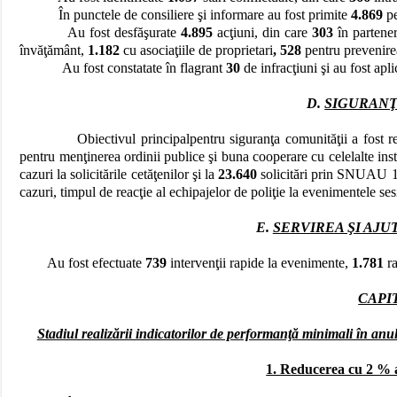
În punctele de consiliere şi informare au fost primite
4.869
pe
Au fost desfăşurate
4.895
acţiuni, din care
303
în partener
învăţământ,
1.182
cu asociaţiile de proprietari
, 528
pentru prevenirea
Au fost constatate în flagrant
30
de infracţiuni şi au fost apl
D.
SIGURANŢ
Obiectivul principalpentru siguranţa comunităţii a fost r
pentru menţinerea ordinii publice şi buna cooperare cu celelalte instit
cazuri la solicitările cetăţenilor şi la
23.640
solicitări prin SNUAU 1
cazuri, timpul de reacţie al echipajelor de poliţie la evenimentele se
E.
SERVIREA ŞI AJ
Au fost efectuate
739
intervenţii rapide la evenimente,
1.781
ra
CAPIT
Stadiul realizării indicatorilor de performanţă minimali în anul
1. Reducerea cu 2 % a 