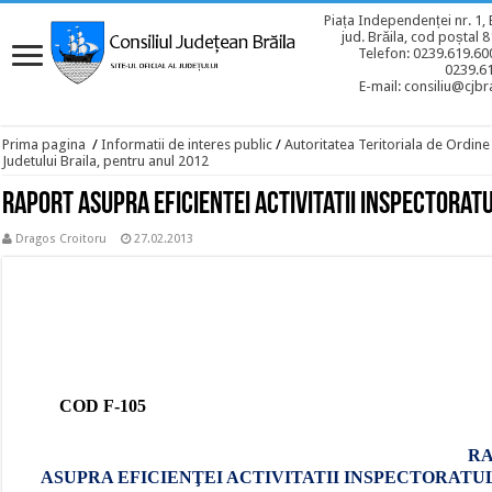
Piața Independenței nr. 1, 
jud. Brăila, cod poștal 
Telefon: 0239.619.600
0239.6
E-mail: consiliu@cjbra
Prima pagina
/
Informatii de interes public
/
Autoritatea Teritoriala de Ordine
Judetului Braila, pentru anul 2012
Raport asupra eficientei activitatii Inspectoratu
Dragos Croitoru
27.02.2013
Nr. 2/2
COD F-105
R
ASUPRA EFICIENŢEI ACTIVITATII INSPECTORATU