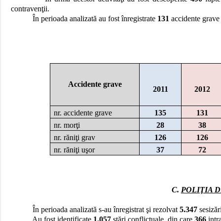
contravenţii.
În perioada analizată au fost înregistrate
131
accidente grave 
Accidente grave
2011
2012
nr. accidente grave
135
131
nr. morţi
28
38
nr. răniţi grav
126
126
nr. răniţi uşor
37
72
C.
POLIŢIA 
În perioada analizată s-au înregistrat şi rezolvat
5.347
sesizări
Au fost identificate
1.057
stări conflictuale, din care
366
intr