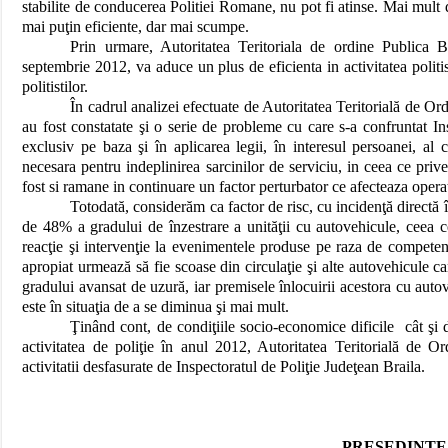
stabilite de conducerea Politiei Romane, nu pot fi atinse. Mai mult decâ
mai puţin eficiente, dar mai scumpe.
Prin urmare, Autoritatea Teritoriala de ordine Publica Br
septembrie 2012, va aduce un plus de eficienta in activitatea politist
politistilor.
În cadrul analizei efectuate de Autoritatea Teritorială de Ord
au fost constatate şi o serie de probleme cu care s-a confruntat Insp
exclusiv pe baza şi în aplicarea legii, în interesul persoanei, al co
necesara pentru indeplinirea sarcinilor de serviciu, in ceea ce priv
fost si ramane in continuare un factor perturbator ce afecteaza operat
Totodată, considerăm ca factor de risc, cu incidenţă directă î
de 48% a gradului de înzestrare a unităţii cu autovehicule, ceea ce
reacţie şi intervenţie la evenimentele produse pe raza de competenţ
apropiat urmează să fie scoase din circulaţie şi alte autovehicule ca
gradului avansat de uzură, iar premisele înlocuirii acestora cu autov
este în situaţia de a se diminua şi mai mult.
Ţinând cont, de condiţiile socio-economice dificile cât şi d
activitatea de poliţie în anul 2012, Autoritatea Teritorială de Or
activitatii desfasurate de Inspectoratul de Poliţie Judeţean Braila.
PRESEDINTE 