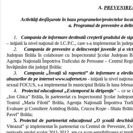
A.
PREVENIREA
Activităţi desfăşurate în baza programelor/proiectelor local
a. Programul de prevenire a delinc
1.
Campania de informare destinată creşterii gradului de sig
–
iniţiată la nivel naţional de I.C.P.C., care s-a implementat în jude
2.
Campania de prevenire a delincvenţei juvenile şi a vict
Judeţean Brăila în colaborare cu Inspectoratul Şcolar Judeţean Br
Agenţia Naţională Împotriva Traficului de Persoane – Centrul Region
învăţământ din judeţul Brăila;
3.
Campania „Învaţă să raportezi” de informare a elevilo
abuzurilor de pe internet
www.safernet.ro
-
iniţiată la nivel naţion
sexual FOCUS, s-a implementat în municipiul Brăila în luna februa
4.
Proiectul educaţional „Extemporal la dirigenţie
” –
ce se 
„Ion Ghica” Brăila, în parteneriat cu Inspectoratul Şcolar Judeţea
Teatrul „Maria Filotti” Brăila, Agenţia Naţională Împotriva Tra
Evaluare şi Consiliere Antidrog Brăila, Crucea Roşie - filiala Brăil
Pavel” Brăila;
5.
Proiectul de parteneriat educaţional „O şcoală deschisă 
Viteazul” şi implementat în parteneriat cu Centrul de Prevenire, Ev
perioada anului şcolar 2011-2012, are ca scop sensibilizarea şi implica