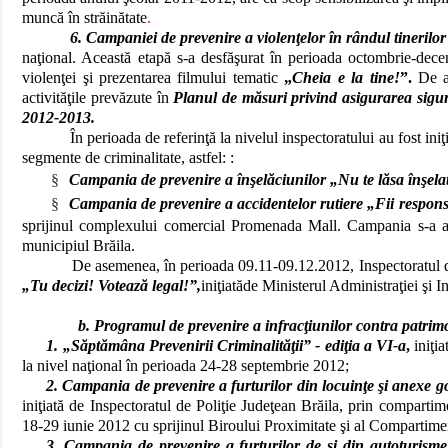
muncă în străinătate
.
6. Campaniei de prevenire a violenţelor în rândul tinerilor
naţional. Această etapă s-a desfăşurat în perioada octombrie-dece
violenţei şi prezentarea filmului tematic
„
Cheia e la tine!
”.
De as
activităţile prevăzute în
Planul de măsuri privind asigurarea sigura
2012-2013.
În perioada de referinţă la nivelul inspectoratului au fost ini
segmente de criminalitate, astfel: :
§
Campania de prevenire a înşelăciunilor „Nu te lăsa înşelat
§
Campania de prevenire a accidentelor rutiere „Fii respons
sprijinul complexului comercial Promenada Mall. Campania s-a adre
municipiul Brăila.
De asemenea, în perioada 09.11-09.12.2012, Inspectoratul de
„Tu decizi! Votează legal!”,
iniţiatăde Ministerul Administraţiei şi In
b. Programul de prevenire a infracţiunilor contra patrim
1. „Săptămâna Prevenirii Criminalităţii” - ediţia a VI-a
,
iniţia
la nivel naţional în perioada 24-28 septembrie 2012;
2. Campania
de prevenire a furturilor din locuinţe şi anexe 
iniţiată de Inspectoratul de Poliţie Judeţean Brăila, prin compartim
18-29 iunie 2012 cu sprijinul Biroului Proximitate şi al Compartime
3. Campania
de prevenire a furturilor de şi din autoturism