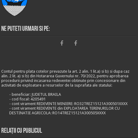
Ne puteti urmari si pe:
Contul pentru plata cotelor prevazute la art. 2 alin. 1 lit.a) si b) si dupa caz
alin. 2 lit. a) si b) din Hotararea Guvernului nr. 70/2022, pentru aprobarea
procedurii privind incasarea redeventei obtinute prin concesionare din
activitati de exploatare a resurselor de la suprafata ale statului:
- beneficiar: JUDETUL BRAILA
- cod fiscal: 4205491
- cont virament REDEVENTE MINIERE: RO32TREZ15121A300501XXXX
- cont virament REDEVENTE din EXPLOATAREA TERENURILOR CU
DESTINATIE AGRICOLA: RO14TREZ15121A300505XXXX
Relații cu publicul