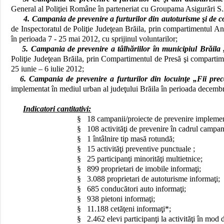
General al Poliţiei Române în parteneriat cu Groupama Asigurări S.
4. Campania
de prevenire a furturilor din autoturisme şi d
de Inspectoratul de Poliţie Judeţean Brăila, prin compartimentul Ana
în perioada 7 - 25 mai 2012, cu sprijinul voluntarilor;
5. Campania
de prevenire a tâlhăriilor în municipiul Brăila
Poliţie Judeţean Brăila, prin Compartimentul de Presă şi compartime
25 iunie – 6 iulie 2012;
6. Campania de prevenire a furturilor din locuinţe „Fii pre
implementat în mediul urban al judeţului Brăila în perioada decemb
Indicatori cantitativi:
§
18 campanii/proiecte de prevenire implemen
§
108 activităţi de prevenire în cadrul campani
§
1 întâlnire tip masă rotundă;
§
15 activităţi preventive punctuale ;
§
25 participanţi minorităţi multietnice;
§
899 proprietari de imobile informaţi;
§
3.088 proprietari de autoturisme informaţi;
§
685 conducători auto informaţi;
§
938 pietoni informaţi;
§
11.188 cetăţeni informaţi
*
;
§
2.462 elevi participanţi la activităţi în mod d