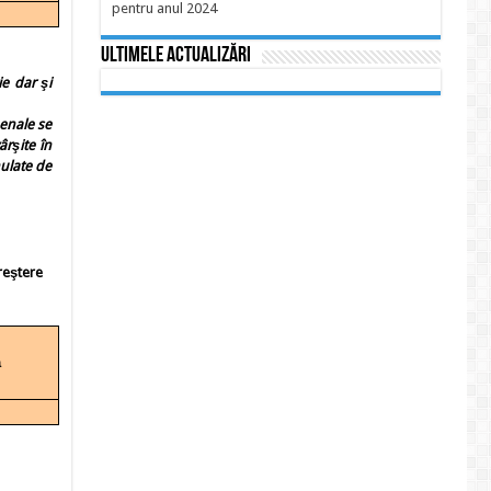
pentru anul 2024
Ultimele actualizări
e dar şi
enale se
ârşite în
mulate de
reştere
ă