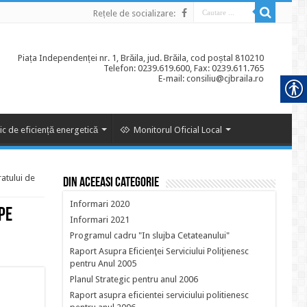
Rețele de socializare:
Piața Independenței nr. 1, Brăila, jud. Brăila, cod poștal 810210
Telefon: 0239.619.600, Fax: 0239.611.765
E-mail: consiliu@cjbraila.ro
ic de eficiență energetică
Monitorul Oficial Local
ratului de
Din aceeasi categorie
Informari 2020
 pe
Informari 2021
Programul cadru "In slujba Cetateanului"
Raport Asupra Eficienţei Serviciului Poliţienesc
pentru Anul 2005
Planul Strategic pentru anul 2006
Raport asupra eficientei serviciului politienesc