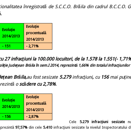
ţionalitatea înregistrată
de S.C.C.O. Brăila din cadrul B.C.C.O. Ga
.
Evoluţie
Evoluţie
procentuală
2014/2013
2014/2013
- 151
- 2,71%
cu 27 infracţiuni la 100.000 locuitori, de la 1.578 la 1.551(- 1,71%
Poliţie Judeţean Brăila în sem.I 2014, reprezintă 1,66% din totalul infracţiunilor
deţean Brăila,
au fost sesizate
5.279
infracţiuni
,
cu
156
mai puţin
prezintă o
scădere cu 2,78%
.
Evoluţie
Evoluţie
procentuală
2014/2013
2014/2013
- 156
- 2,87%
Cele
5.279
infracţiuni
sesizate
nu
eprezintă
97,57%
din cele
5.410
infracţiuni sesizate la nivelul Inspectoratului d