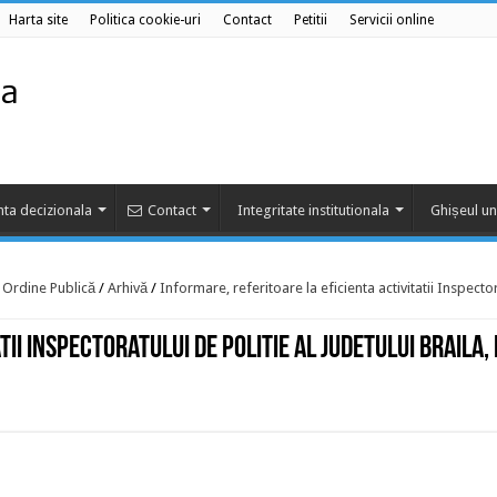
Harta site
Politica cookie-uri
Contact
Petitii
Servicii online
ta decizionala
Contact
Integritate institutionala
Ghișeul un
e Ordine Publică
/
Arhivă
/
Informare, referitoare la eficienta activitatii Inspecto
ii Inspectoratului de Politie al Judetului Braila,