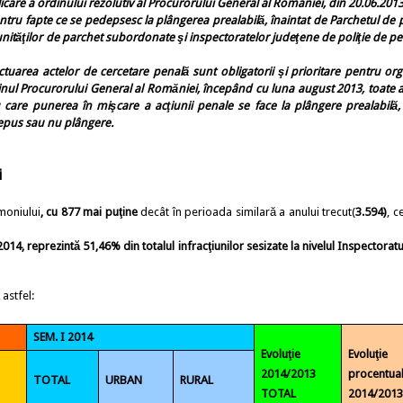
re a ordinului rezolutiv al Procurorului General al Romaniei, din 20.06.2013
entru fapte ce se pedepsesc la plângerea prealabilă, înaintat de Parchetul de 
 unităţilor de parchet subordonate şi inspectoratelor judeţene de poliţie de pe
rea actelor de cercetare penală sunt obligatorii şi prioritare pentru or
rdinul Procurorului General al Romăniei, începând cu luna august 2013, toate a
ru care punerea în mişcare a acţiunii penale se face la plângere prealabilă,
depus sau nu plângere.
i
imoniului
,
cu 877 mai puţine
decât în perioada similară a anului trecut(
3.594)
, c
2014
, reprezintă
51,46%
din totalul infracţiunilor sesizate la nivelul Inspectorat
astfel:
SEM. I 2014
Evoluţie
Evoluţie
2014/2013
procentua
TOTAL
URBAN
RURAL
TOTAL
2014/201