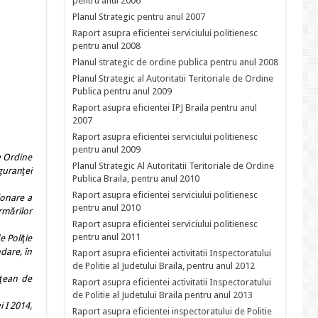
pentru anul 2006
Planul Strategic pentru anul 2007
Raport asupra eficientei serviciului politienesc
pentru anul 2008
Planul strategic de ordine publica pentru anul 2008
Planul Strategic al Autoritatii Teritoriale de Ordine
Publica pentru anul 2009
Raport asupra eficientei IPJ Braila pentru anul
2007
Raport asupra eficientei serviciului politienesc
pentru anul 2009
de Ordine
Planul Strategic Al Autoritatii Teritoriale de Ordine
iguranţei
Publica Braila, pentru anul 2010
Raport asupra eficientei serviciului politienesc
onare a
pentru anul 2010
ormărilor
Raport asupra eficientei serviciului politienesc
pentru anul 2011
e Poliţie
dare, în
Raport asupra eficientei activitatii Inspectoratului
de Politie al Judetului Braila, pentru anul 2012
eţean de
Raport asupra eficientei activitatii Inspectoratului
de Politie al Judetului Braila pentru anul 2013
 I 2014,
Raport asupra eficientei inspectoratului de Politie