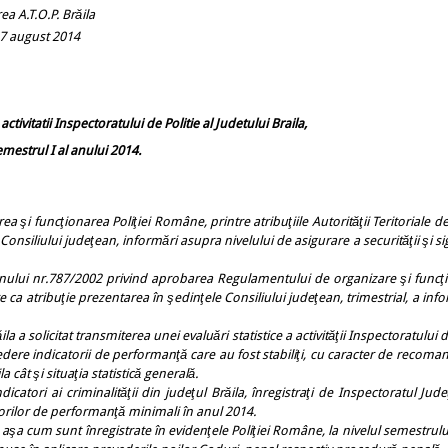
 Brăila
2014
activitatii Inspectoratului de Politie al Judetului Braila,
mestrul I al anului 2014.
rea şi funcţionarea Poliţiei Române, printre atribuţiile Autorităţii Teritoriale 
onsiliului judeţean, informări asupra nivelului de asigurare a securităţii şi s
 nr.787/2002 privind aprobarea Regulamentului de organizare şi funcţi
re ca atribuţie prezentarea în şedinţele Consiliului judeţean, trimestrial, a inf
a a solicitat transmiterea unei evaluări statistice a activităţii Inspectoratului d
dere indicatorii de performanţă care au fost stabiliţi, cu caracter de recoman
 cât şi situaţia statistică generală.
dicatori ai criminalităţii din judeţul Brăila, înregistraţi de Inspectoratul Jud
atorilor de performanţă minimali în anul 2014.
şa cum sunt înregistrate în evidenţele Poliţiei Române, la nivelul semestrului