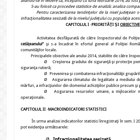
avându-se în vedere că, începând cu luna februarie 2014, au fost 
S-au folosit ca procedee statistice de analiză: analiza comparat
Pentru caracterizarea tendinţelor de la nivel judeţean s-a utili
infracţionalitatea sesizată de la nivelul judeţului cu populaţia aces
CAPITOLUL I
-
PRIORITĂŢI ŞI
OBIECTIVE
Activitatea desfăşurată de către Inspectoratul de Poliţi
cetăţeanului”
şi s-a încadrat în efortul general al Poliţiei Rom
comunităţilor locale.
Principalele obiective ale anului 2014, stabilite de către Inspecto
Ø
Creşterea gradului de siguranţă şi protecţie pen
siguranţa rutieră;
Ø
Prevenirea şi combaterea infracţionalităţii grupăril
Ø
Asigurarea climatului de legalitate a mediului d
mărfuri, a infracţiunilor din domeniul achiziţiilor publice precum şi
Ø
Asigurarea resurselor umane, a mijloacelor mat
operaţionale.
CAPITOLUL II
-
MACROINDICATORI STATISTICI
În urma analizei indicatorilor statistici înregistraţi în sem. I 2
pot evidenţia următoarele:
Ø
Infracţionalitatea
sesizată