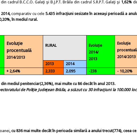
din cadrul B.C.C.O. Galaţi şi B.J.P.T. Brăila din cadrul S.R.P.T. Galaţi şi
1,62%
di
 2014,
comparativ cu cele
5.435
infracţiuni sesizate în aceeaşi perioadă a anulu
0,20%,
în mediul rural.
Evoluţie
Evoluţie
RURAL
Evoluţie
procentuală
procentual
2014/
2014/2013
2014/2013
2013
2013
2014
+ 2,64%
2.333
2.095
-238
- 10,20%
 din mediul penitenciar(2,36%), mai multe cu 86 decât în anul 2013.
ectoratului de Poliţie Judeţean Brăila,
a scăzut cu 30 infracţiuni
la 100.000 locu
soanei
,
cu
836 mai multe
decât în perioada similară a anului trecut
(774)
, ceea ce