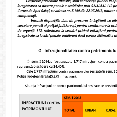
Creşterile prezentate mai sus, sunt consecinţa punerii în aplica
înregistrarea ca dosare penale a sesizărilor prin S.N.U.A.U. 112 p
Curtea de Apel Galaţi, cu adresa nr. 5.140 din 22.07.2013, tuturor
competenţă.
Întrucât dispoziţiile date de procuror în legătură cu efectua
cercetare penală al poliţiei judiciare şi, pentru conformare la o
de urgenţă 112, referitoare la sesizări privind infracţiuni pent
înregistrate ca lucrări penale, indiferent dacă partea vătămată a 
Ø
Infracţionalitatea
contra patrimoniulu
În
sem. I 2014
au fost sesizate
2.717
infracţiuni contra patr
reprezintă
o scădere cu 24,40%.
Cele
2.717
infracţiuni
contra patrimoniului
sesizate în
sem. I 
Poliţie Judeţean Brăila
(5.279
infracţiuni
).
Situaţia infracţiunilor contra patrimoniului sesizate se prezintă 
SEM. I 2013
INFRACTIUNI
CONTRA
PATRIMONIULUI
TOTAL
URBAN
RURAL