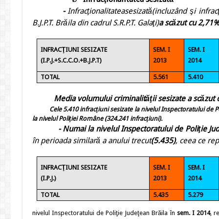
-
Infracţionalitatea
sesizat
ă
(inclu
zâ
nd şi
infrac
B.J.P.T. Brăila din cadrul S.R.P.T. Galaţi
)
a scăzut cu 2,71%
INFRACŢIUNI SESIZATE
SEM. I
SEM. I
(I.P.J.+S.C.C.O.+B.J.P.T)
2013
2014
TOTAL
5.561
5.410
Media
volumului
criminalităţii sesizate a scăzut 
Cele
5.410
infracţiuni sesizate la nivelul Inspectoratului de 
la nivelul Poliţiei Române
(324.241 infracţiuni).
-
Numai la nivelul Inspectoratului de Poliţie Ju
în perioada similară a anului trecut
(5.435)
, ceea ce re
INFRACŢIUNI SESIZATE
SEM. I
SEM. I
(I.P.J.)
2013
2014
TOTAL
5.435
5.279
nivelul Inspectoratului de Poliţie Judeţean Brăila în
sem. I
2014
, r