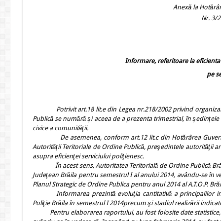
Anexă la Hotărârea A.T.O.P.
Nr. 3/27 august 
Informare, referitoare la eficienta 
pe se
Potrivit art.18 lit.e din Legea nr.218/2002 privind organiza
Publică se numără şi aceea de a prezenta trimestrial, în şedinţele C
civice a comunităţii.
De asemenea, conform art.12 lit.c din Hotărârea Guvernului
Autorităţii Teritoriale de Ordine Publică, preşedintele autorităţii a
asupra eficienţei serviciului poliţienesc.
În acest sens,
Autoritatea Teritorială de Ordine Publică Brăil
Judeţean Brăila pentru semestrul I al anului 2014, avându-se în ve
Planul Strategic de Ordine Publica pentru anul 2014 al A.T.O.P. Brăila
Informarea prezintă evoluţia cantitativă a principalilor in
Poliţie Brăila în semestrul I 2014
precum şi stadiul realizării indic
Pentru elaborarea raportului, au fost folosite date statistice, a