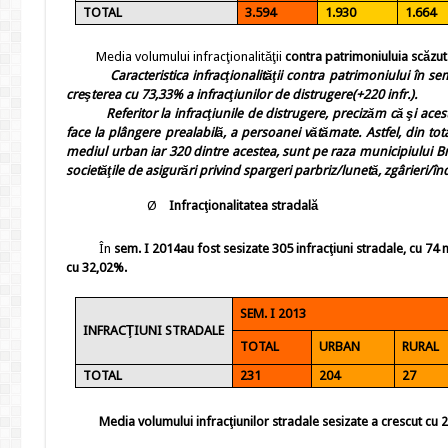
TOTAL
3.594
1.930
1.664
Media volumului
infracţionalităţii
contra patrimoniului
a scăzut
Caracteristica infracţionalităţii contra patrimoniului în sem. 
creşterea cu
73,33%
a infracţiunilor de distrugere(+220 infr.).
Referitor la infracţiunile de distrugere, precizăm că şi ace
face la plângere prealabilă, a persoanei vătămate. Astfel, d
in tot
mediul urban iar 320 dintre acestea, sunt pe raza municipiului Bră
societăţile de asigurări privind spargeri parbriz/lunetă, zgârieri/înd
Ø
Infracţionalitatea stradală
În
sem. I
2014
au fost sesizate 305 infracţiuni stradale, cu 74
cu 32,02%.
SEM. I 2013
INFRACŢIUNI STRADALE
TOTAL
URBAN
RURAL
TOTAL
231
204
27
Media volumului infracţiunilor stradale sesizate a crescut cu 21