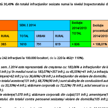
ntă
30,49%
din totalul infracţiunilor sesizate numai la nivelul Inspectoratului d
Evoluţie
SEM. I 2014
Evoluţie
2014/2013
procentual
TOTAL
2014/2013
RURAL
TOTAL
URBAN
RURAL
385
1610
791
819
+ 836
+ 108,01%
u 242 infracţiuni
la 100.000 locuitori
, de la
220 la 462(+ 110%).
 sem. I
2014
este reprezentată de creşterea cu: 183,06% a infracţiunilor de lo
infr.) şi în mediul rural cu 183,07%(+357 infr.), cu 45,55%(+41 infr.) a infracţi
nţare(+62 infr.)
şi cu 36,66%(+28 infr.)
a infracţiunilor de
violare de domiciliu.
totalul acestora(131 infr.), 68,70%(90 infr.) sunt săvârşite de conducătorii aut
ă cu 33,33%(-4 infr.), vătămare corporală cu 72,22%(-78 infr.), actul sexual cu
.).
te violenţe(1.070 infr.), vătămare corporală din culpă(131 infr.), ameninţare(1
tului.
din totalul
contra persoanei sesizate
şi violare de domiciliu(105 infr.),