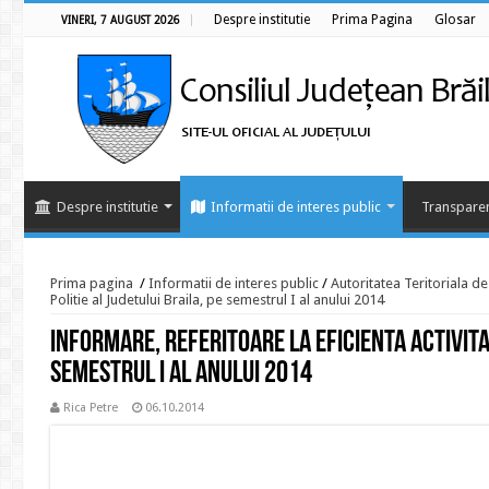
Despre institutie
Prima Pagina
Glosar
VINERI, 7 AUGUST 2026
Despre institutie
Informatii de interes public
Transparen
Prima pagina
/
Informatii de interes public
/
Autoritatea Teritoriala d
Politie al Judetului Braila, pe semestrul I al anului 2014
Informare, referitoare la eficienta activitat
semestrul I al anului 2014
Rica Petre
06.10.2014