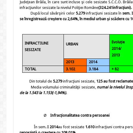
Judeţean Brăila, în care sunt incluse şi cele sesizate S.C.C.O. Brăila 
infracţiunilor sesizate la nivelul Poliţiei Române
(324.241infracţiuni).
După locul săvârşirii celor
5.279
infracţiuni sesizate în
sem. I
se înregistrează
creştere cu
2,64
%, în mediul urban şi scădere cu
1
Evoluţie
INFRACTIUNI
URBAN
2014/
SESIZATE
2013
2013
2014
TOTAL
3.102
3.184
+ 82
Din totalul de
5.279
infracţiuni sesizate,
125 au fost reclamate
Media volumului criminalităţii sesizate,
numai la nivelul Insp
de la
1.543
la
1.153(-1,94%).
Ø
Infracţionalitatea contra persoanei
În sem
. I
2014
au fost sesizate
1.610
infracţiuni contra per
reprezintă o
creştere cu 108,01%.