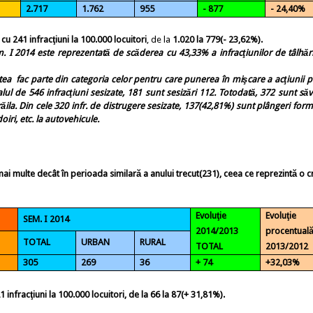
2.717
1.762
955
- 877
- 24,40%
 cu 241 infracţiuni
la 100.000 locuitori
, de la
1.020 la 779(- 23,62%).
I 2014 este reprezentată de scăderea cu 43,33% a infracţiunilor de tâlhări
stea
fac parte din categoria celor
pentru care punerea în mişcare a acţiunii p
alul de 546 infracţiuni sesizate, 181 sunt sesizări 112. Totodată, 372 sunt săv
ila. Din cele 320 infr. de distrugere sesizate, 137(42,81%) sunt plângeri for
oiri, etc. la autovehicule.
 mai multe
decât în perioada similară a anului trecut
(231)
, ceea ce reprezintă
o c
Evoluţie
Evoluţie
SEM. I 2014
2014/2013
procentual
TOTAL
URBAN
RURAL
TOTAL
2013/2012
305
269
36
+ 74
+32,03%
 infracţiuni la 100.000 locuitori, de la 66 la 87(+ 31,81%).