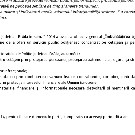
puse în aplicare prevederile noilor Coduri, penal respectiv procedură penală.
ivă pe perioade similare de timp şi analiza trendurilor.
zat şi indicatorul media volumului infracţionalităţii sesizate. S-a corelat,
tuia.
e Judeţean Brăila în sem. I 2014 a avut ca obiectiv general „
Îmbunătăţirea si
âne de a oferi un serviciu public poliţienesc concentrat pe cetăţean şi pe
ratului de Poliţie Judeţean Brăila, au urmărit:
tru cetăţeni prin protejarea persoanei, protejarea patrimoniului, siguranţa str
or infracţionale;
e afaceri prin combaterea evaziunii fiscale, contrabandei, corupţiei, contrafa
 prin protecţia intereselor financiare ale Uniunii Europene;
eriale, financiare şi informaţionale necesare dezvoltării şi menţinerii cap
014, pentru fiecare domeniu în parte, comparativ cu aceeaşi perioadă a anului 