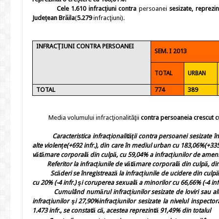
Cele
1.610
infracţiuni contra
persoanei
sesizate, reprezi
Judeţean Brăila
(
5.279
infracţiuni).
INFRACŢIUNI CONTRA PERSOANEI
SEM. I 2013
TOTAL
URBAN
TOTAL
774
389
Media volumului
infracţionalităţii
contra persoanei
a crescut c
Caracteristica infracţionalităţii
contra persoanei sesizate în
alte violenţe(+692 infr.), din care în mediul urban cu 183,06%(+335 
vătămare corporală din culpă, cu 59,04% a infracţiunilor de ameni
Referitor la
infracţiunile de vătămare corporală din culpă, din 
Scăderi se înregistrează la infracţiunile de ucidere din culp
cu 20% (-4 infr.) şi coruperea sexuală a minorilor cu 66,66% (-4 infr
Cumulând numărul infracţiunilor sesizate de
loviri sau al
infracţiunilor
şi 27,90%
infracţiunilor
sesizate la nivelul inspectora
1.473 infr., se constată că, acestea reprezintă 91,49% din totalul