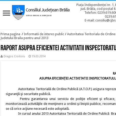
Piața Independenței nr. 1, 
jud. Brăila, cod poștal 
Telefon: 0239.619.600
0239.6
E-mail: consiliu@cjbra
Prima pagina
/
Informatii de interes public
/
Autoritatea Teritoriala de Ordine
Judetului Braila pentru anul 2013
Raport asupra eficientei activitatii Inspectoratu
Dragos Croitoru
19.03.2014
R
ASUPRA EFICIENŢEI ACTIVITATII INSPECTORATULU
Autoritatea Teritorială de Ordine Publică (A.T.O.P.) asigura reprez
siguranţă şi securitate publică.
Pentru garantarea unui serviciu de poliţie eficient şi eficace, 
monitorizează activităţile de menţinere a ordinii şi liniştii publice, recom
se că orice acţiune necesară este adoptată.
In cursul anului 2013 Autoritatea Teritorială de Ordine Publică Brail