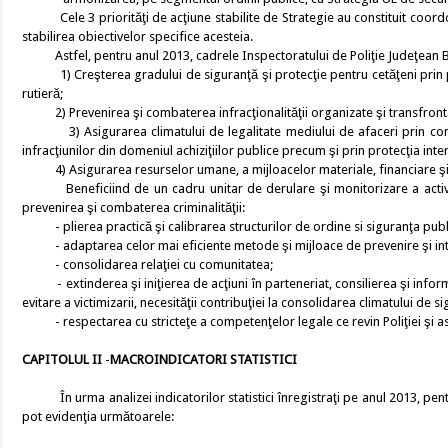
Cele 3 priorităţi de acţiune stabilite de Strategie au constituit coordona
stabilirea obiectivelor specifice acesteia.
Astfel, pentru anul 2013, cadrele Inspectoratului de Poliţie Judeţean Bră
1) Creşterea gradului de siguranţă şi protecţie pentru cetăţeni prin pro
rutieră;
2) Prevenirea şi combaterea infracţionalităţii organizate şi transfrontal
3) Asigurarea climatului de legalitate mediului de afaceri prin combate
infracţiunilor din domeniul achiziţiilor publice precum şi prin protecţia int
4) Asigurarea resurselor umane, a mijloacelor materiale, financiare şi in
Beneficiind de un cadru unitar de derulare şi monitorizare a activită
prevenirea şi combaterea criminalităţii:
- plierea practică şi calibrarea structurilor de ordine si siguranţa publică
- adaptarea celor mai eficiente metode şi mijloace de prevenire şi int
- consolidarea relaţiei cu comunitatea;
- extinderea şi iniţierea de acţiuni în parteneriat, consilierea şi infor
evitare a victimizarii, necesităţii contribuţiei la consolidarea climatului de 
- respectarea cu stricteţe a competenţelor legale ce revin Poliţiei şi asum
CAPITOLUL II
-
MACROINDICATORI STATISTICI
În urma analizei indicatorilor statistici înregistraţi pe anul 2013, pen
pot evidenţia următoarele: