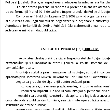
Poliţie al Judeţului Brăila, in respectarea si aducerea la indeplinire a Planul
La elaborarea prezentului raport s-a pornit de la analiza atentă şi 
de performanţă în anul 2013 de cadrele Inspectoratului de Poliţie al judeţul
Conform art.18 lit.f din Legea nr.218/2002 privind organizarea şi funcţi
alin. 2 litera f din Regulamentul de organizare şi funcţionare a autorităţ
Autoritatea Teritorială de Ordine Publică Brăila elaborează anual raportul a
judeţean, urmând a fi dat publicităţii.
CAPITOLUL I
-
PRIORITĂŢI ŞI
OBIECTIVE
Activitatea desfăşurată de către Inspectoratul de Poliţie Judeţ
cetăţeanului”
şi s-a încadrat în efortul general al Poliţiei Române de 
comunităţilor locale.
Priorităţile stabilite prin managementul instituţiei, au fost în concord
aprobată prin Hotărârea Guvernului României nr. 1040 din 13 octombrie 20
- creşterea gradului de siguranţă pentru cetăţeni, prin:
- cunoaşterea, prevenirea şi aplicarea legii împotriva infracţionalit
- reducerea impactului la nivelul comunităţilor şi persoanelor a efect
- restabilirea autorităţii structurilor de aplicare a legii, descentraliza
celor de ordine publică din România, realizării interoperabilităţii acest
structurile de ordine publică;
- armonizarea, pe segmentul ordinii publice, cu Strategia UE de securita