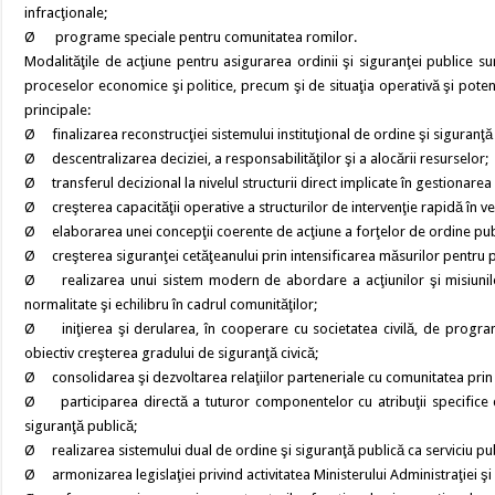
infracţionale;
Ø programe speciale pentru comunitatea romilor.
Modalităţile de acţiune pentru asigurarea ordinii şi siguranţei publice sunt
proceselor economice şi politice, precum şi de situaţia operativă şi potenţ
principale:
Ø finalizarea reconstrucţiei sistemului instituţional de ordine şi siguranţă
Ø descentralizarea deciziei, a responsabilităţilor şi a alocării resurselor;
Ø transferul decizional la nivelul structurii direct implicate în gestionarea 
Ø creşterea capacităţii operative a structurilor de intervenţie rapidă în ve
Ø elaborarea unei concepţii coerente de acţiune a forţelor de ordine public
Ø creşterea siguranţei cetăţeanului prin intensificarea măsurilor pentru 
Ø realizarea unui sistem modern de abordare a acţiunilor şi misiunilor 
normalitate şi echilibru în cadrul comunităţilor;
Ø iniţierea şi derularea, în cooperare cu societatea civilă, de program
obiectiv creşterea gradului de siguranţă civică;
Ø consolidarea şi dezvoltarea relaţiilor parteneriale cu comunitatea prin
Ø participarea directă a tuturor componentelor cu atribuţii specifice din
siguranţă publică;
Ø realizarea sistemului dual de ordine şi siguranţă publică ca serviciu publ
Ø armonizarea legislaţiei privind activitatea Ministerului Administraţiei ş