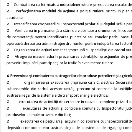
Ø Combaterea cu fermitate a indisciplinei rutiere şi reducerea riscului de v
Ø Perfecţionarea modului de acţiune a poliţiei rutiere, printr-un plan 
accidente ;
Ø Intensificarea cooperării cu Inspectoratul şcolar al Judeţului Brăila pentr
Ø Verificarea în permanenţă a stării de viabilitate a drumurilor, în coope
de competenţă, pentru identificarea punctelor sau zonelor periculoase, i
operativă din partea administraţiei drumurilor pentru îndepărtarea factoril
Ø Organizarea de acţiuni tematice ţmpreună cu specialişti din cadrul Autori
Ø Atragerea mass-media în prezentarea activităţilor şi acţiunilor de pre
prevenirii implicării participanţilor la trafic în evenimente rutiere.
4. Prevenirea şi combaterea sustragerilor de produse petroliere şi agricole.
Ø organizarea şi executarea ţmpreună cu S.C. Electrica Sucursala Brăi
subansamble din cadrul acestor unităţi, precum şi controale la unităţil
sustrase ilegal de la sistemele de transport energie electrică;
Ø executarea de activităţi de cercetare în cauzele complexe privind sus
Ø executarea de acţiuni şi controale comune cu Inspectoratul Judeţean
produselor animale provenite din furt;
Ø executarea de patrulări şi acţiuni în colaborare cu Inspectoratul de J
depistării componentelor sustrase ilegal de la sistemele de irigaţie şi comb