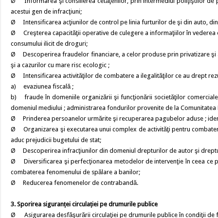
Ø Informarea şi consilierea cetăţenilor, prin intermediul poliţiştilor de p
acestui gen de infracţiuni;
Ø Intensificarea acţiunilor de control pe linia furturilor de şi din auto, din
Ø Creşterea capacităţii operative de culegere a informaţiilor în vederea cont
consumului ilicit de droguri;
Ø Descoperirea fraudelor financiare, a celor produse prin privatizare şi a
şi a cazurilor cu mare risc ecologic ;
Ø Intensificarea activităţilor de combatere a ilegalităţilor ce au drept rez
a) evaziunea fiscală ;
b) fraude în domeniile organizării şi funcţionării societăţilor comerciale 
domeniul mediului ; administrarea fondurilor provenite de la Comunitatea
Ø Prinderea persoanelor urmărite şi recuperarea pagubelor aduse ; identific
Ø Organizarea şi executarea unui complex de activităţi pentru combaterea,
aduc prejudicii bugetului de stat;
Ø Descoperirea infracţiunilor din domeniul drepturilor de autor şi drept
Ø Diversificarea şi perfecţionarea metodelor de intervenţie în ceea ce p
combaterea fenomenului de spălare a banilor;
Ø Reducerea fenomenelor de contrabandă.
3. Sporirea siguranţei circulaţiei pe drumurile publice
Ø Asigurarea desfăşurării circulaţiei pe drumurile publice în condiţii de flue