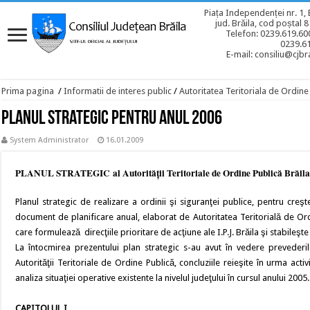
Piața Independenței nr. 1, 
jud. Brăila, cod poștal 
Telefon: 0239.619.600
0239.6
E-mail: consiliu@cjbra
Prima pagina
/
Informatii de interes public
/
Autoritatea Teritoriala de Ordine
Planul Strategic pentru anul 2006
System Administrator
16.01.2009
PLANUL STRATEGIC al Autorităţii Teritoriale de Ordine Publică Brăila
Planul strategic de realizare a ordinii şi siguranţei publice, pentru creşt
document de planificare anual, elaborat de Autoritatea Teritorială de Ordi
care formulează direcţiile prioritare de acţiune ale I.P.J. Brăila şi stabileşt
La întocmirea prezentului plan strategic s-au avut în vedere prevederi
Autorităţii Teritoriale de Ordine Publică, concluziile reieşite în urma acti
analiza situaţiei operative existente la nivelul judeţului în cursul anului 2005.
CAPITOLUL I