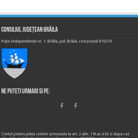
Consiliul Județean Brăila
Piața Independenței nr. 1, Brăila, jud. Brăila, cod poștal 810210
Ne puteti urmari si pe:
Contul pentru plata cotelor prevazute la art. 2 alin. 1 lit.a) si b) si dupa caz