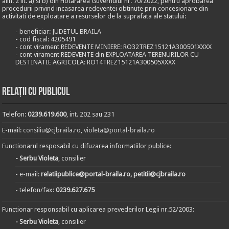
alin. 2 lit. a) si b) din Hotararea Guvernului nr. 70/2022, pentru aprobarea
procedurii privind incasarea redeventei obtinute prin concesionare din
activitati de exploatare a resurselor de la suprafata ale statului:
- beneficiar: JUDETUL BRAILA
- cod fiscal: 4205491
- cont virament REDEVENTE MINIERE: RO32TREZ15121A300501XXXX
- cont virament REDEVENTE din EXPLOATAREA TERENURILOR CU
DESTINATIE AGRICOLA: RO14TREZ15121A300505XXXX
Relații cu publicul
Telefon:
0239.619.600
, int. 202 sau 231
E-mail:
consiliu@cjbraila.ro
,
violeta@portal-braila.ro
Functionarul resposabil cu difuzarea informatiilor publice:
- Serbu Violeta
, consilier
- e-mail:
relatiipublice@portal-braila.ro, petitii@cjbraila.ro
- telefon/fax:
0239.627.675
Functionar responsabil cu aplicarea prevederilor Legii nr.52/2003:
- Serbu Violeta
, consilier