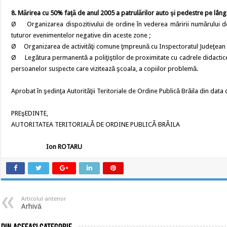
8. Mărirea cu 50% faţă de anul 2005 a patrulărilor auto şi pedestre pe lângă
Ø Organizarea dispozitivului de ordine în vederea măririi numărului de 
tuturor evenimentelor negative din aceste zone ;
Ø Organizarea de activităţi comune ţmpreună cu Inspectoratul Judeţean d
Ø Legătura permanentă a poliţiştilor de proximitate cu cadrele didactice 
persoanelor suspecte care vizitează şcoala, a copiilor problemă.
Aprobat în şedinţa Autorităţii Teritoriale de Ordine Publică Brăila din data
PREşEDINTE,
AUTORITATEA TERITORIALĂ DE ORDINE PUBLICĂ BRĂILA
Ion ROTARU
Articolul anterior
Arhivă