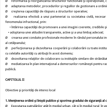
Ø reformarea şi reorganizarea structurilor functionale şi operaţionale, 
Ø adaptarea metodelor, procedurilor şi regulilor de gestionare a ordinii şi
Ø creşterea capacităţii de răspuns a structurilor operative;
Ø realizarea efectivă a unui parteneriat cu societatea civilă, necesar o
fenomenului infractional, prin:
• întărirea capacităţii de promovare a unei imagini coerente, credibile şi s
• adoptarea unei atitudini transparente, active şi a unui limbaj adecvat;
Ø crearea unei conduite profesionale moderne în rândul personalului insti
al cetăţeanului;
Ø perfecţionarea şi dezvoltarea cooperării şi colaborării cu toate instituţ
cu celelalte autorităţi cu atribuţii în acest domeniu;
Ø dezvoltarea relaţiilor de colaborare cu instituţiile similare din străinăta
Ø mediatizarea în plan internaţional a demersurilor româneşti pentru raco
publică.
CAPITOLUL II
Obiective şi priorităţi de interes local
1. Menţinerea ordinii şi liniştii publice şi sporirea gradului de siguranţă al 
Ø Executarea patrulărilor atât în mediul urban, cât şi în mediul rural în vede