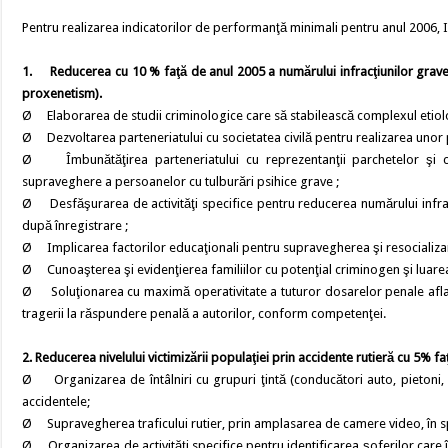
Pentru realizarea indicatorilor de performanţă minimali pentru anul 2006, Ins
1. Reducerea cu 10 % faţă de anul 2005 a numărului infracţiunilor grave 
proxenetism).
Ø Elaborarea de studii criminologice care să stabilească complexul etiol
Ø Dezvoltarea parteneriatului cu societatea civilă pentru realizarea unor p
Ø Îmbunătăţirea parteneriatului cu reprezentanţii parchetelor şi cabi
supraveghere a persoanelor cu tulburări psihice grave ;
Ø Desfăşurarea de activităţi specifice pentru reducerea numărului infracţi
după înregistrare ;
Ø Implicarea factorilor educaţionali pentru supravegherea şi resocializare
Ø Cunoaşterea şi evidenţierea familiilor cu potenţial criminogen şi luarea
Ø Soluţionarea cu maximă operativitate a tuturor dosarelor penale aflate în
tragerii la răspundere penală a autorilor, conform competenţei.
2. Reducerea nivelului victimizării populaţiei prin accidente rutieră cu 5% f
Ø Organizarea de întâlniri cu grupuri ţintă (conducători auto, pietoni, b
accidentele;
Ø Supravegherea traficului rutier, prin amplasarea de camere video, în spec
Ø Organizarea de activităţi specifice pentru identificarea şoferilor care î