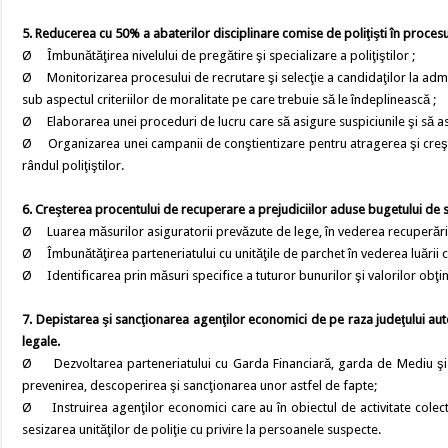
5. Reducerea cu 50% a abaterilor disciplinare comise de poliţişti în procesul
Ø Îmbunătăţirea nivelului de pregătire şi specializare a poliţiştilor ;
Ø Monitorizarea procesului de recrutare şi selecţie a candidaţilor la admite
sub aspectul criteriilor de moralitate pe care trebuie să le îndeplinească ;
Ø Elaborarea unei proceduri de lucru care să asigure suspiciunile şi să asi
Ø Organizarea unei campanii de conştientizare pentru atragerea şi creşter
rândul poliţiştilor.
6. Creşterea procentului de recuperare a prejudiciilor aduse bugetului de st
Ø Luarea măsurilor asiguratorii prevăzute de lege, în vederea recuperării p
Ø Îmbunătăţirea parteneriatului cu unităţile de parchet în vederea luării 
Ø Identificarea prin măsuri specifice a tuturor bunurilor şi valorilor obţ
7. Depistarea şi sancţionarea agenţilor economici de pe raza judeţului auto
legale.
Ø Dezvoltarea parteneriatului cu Garda Financiară, garda de Mediu şi alte
prevenirea, descoperirea şi sancţionarea unor astfel de fapte;
Ø Instruirea agenţilor economici care au în obiectul de activitate colect
sesizarea unităţilor de poliţie cu privire la persoanele suspecte.