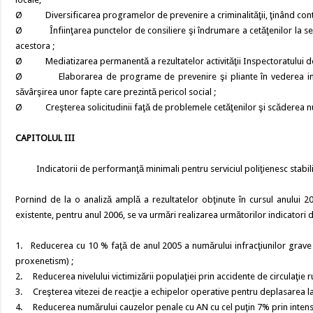
Ø Diversificarea programelor de prevenire a criminalităţii, ţinând cont 
Ø Înfiinţarea punctelor de consiliere şi îndrumare a cetăţenilor la sediil
acestora ;
Ø Mediatizarea permanentă a rezultatelor activităţii Inspectoratului de 
Ø Elaborarea de programe de prevenire şi pliante în vederea inform
săvârşirea unor fapte care prezintă pericol social ;
Ø Creşterea solicitudinii faţă de problemele cetăţenilor şi scăderea număru
CAPITOLUL III
Indicatorii de performanţă minimali pentru serviciul poliţienesc stabili
Pornind de la o analiză amplă a rezultatelor obţinute în cursul anului 2
existente, pentru anul 2006, se va urmări realizarea următorilor indicatori 
1. Reducerea cu 10 % faţă de anul 2005 a numărului infracţiunilor grave 
proxenetism) ;
2. Reducerea nivelului victimizării populaţiei prin accidente de circulaţie r
3. Creşterea vitezei de reacţie a echipelor operative pentru deplasarea la loc
4. Reducerea numărului cauzelor penale cu AN cu cel puţin 7% prin intensific