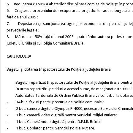
5. Reducerea cu 50% a abaterilor disciplinare comise de poliţişti în procesu
6. Creşterea procentului de recuperare a prejudiciilor aduse bugetului de
faţă de anul 2005 ;
7. Depistarea şi sancţionarea agenţilor economici de pe raza judeţului
prevederile legale ;
8. Mărirea cu 50% faţă de anul 2005 a patrulărilor auto şi pedestre pe l
Judeţului Brăila şi cu Poliţia Comunitară Brăila .
CAPITOLUL IV
Bugetul şi dotarea Inspectoratului de Poliţie a Judeţului Brăila
Bugetul repartizat Inspectoratului de Poliţie al Judeţului Brăila pentru 
În urma repartizării pe titluri a acestei sume, de menţionat este titlul II
Autoritatea Teritorială de Ordine Publică Brăila va contribui la dotarea In
- 34 buc. faxuri pentru posturile de poliţie comunale ;
- 2 buc. camere digitale Olympus P-4000, necesare Serviciului Criminalis
- 1 buc. cameră video digitală pentru Serviciul Poliţiei Rutiere;
- 1 buc. Cameră video digitală pentru D.P.I.R. Brăila;
- 1 buc. Copiator pentru Serviciul Poliţiei Rutiere.