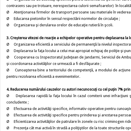
contrasens sau pe trotuare, nerespectarea culorii semafoarelor) în localităţi
Ø Atenţionarea firmelor de transport persoane sau materiale în vederea ad
Ø Educarea pietonilor în sensul respectării normelor de circulaţie ;
Ø Organizarea şi derularea orelor de educaţie rutieră în şcoli.
3. Creşterea vitezei de reacţie a echipelor operative pentru deplasarea la locu
Ø Organizarea eficientă a serviciului de permanenţă la nivelul inspectoratu
Ø Deplasarea la faţa locului a celui mai apropiat echipaj de poliţie şi puner
Ø Cooperarea cu Inspectoratul Judeţean de Jandarmi, Serviciul de Ambulan
şi coordonarea activităţilor ce urmează a fi desfăşurate ;
Ø Cunoaşterea bine a teritoriului de competenţă, a modului de acţiune pe
pentru rezolvarea eficientă a evenimentelor.
4. Reducerea numărului cauzelor cu autori necunoscuţi cu cel puţin 7% prin in
Ø Deplasarea rapidă la faţa locului în cazul comiterii unei infracţiuni 
concludente ;
Ø Efectuarea de activităţi specifice, informativ-operative pentru cunoaşte
Ø Efectuarea de activităţi specifice pentru prinderea şi arestarea persoane
Ø Eficientizarea activităţilor de patrulare în zonele cu risc criminogen ridi
Ø Prezenţa cât mai activă în stradă a poliţiştilor de la toate structurile op