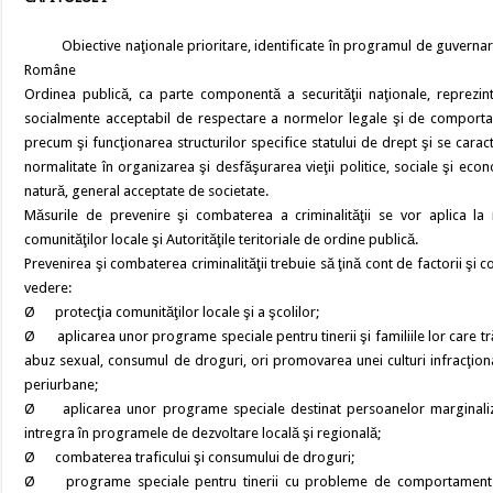
Obiective naţionale prioritare, identificate în programul de guvernare şi în
Române
Ordinea publică, ca parte componentă a securităţii naţionale, reprezint
socialmente acceptabil de respectare a normelor legale şi de comportamen
precum şi funcţionarea structurilor specifice statului de drept şi se caract
normalitate în organizarea şi desfăşurarea vieţii politice, sociale şi eco
natură, general acceptate de societate.
Măsurile de prevenire şi combaterea a criminalităţii se vor aplica la n
comunităţilor locale şi Autorităţile teritoriale de ordine publică.
Prevenirea şi combaterea criminalităţii trebuie să ţină cont de factorii şi 
vedere:
Ø protecţia comunităţilor locale şi a şcolilor;
Ø aplicarea unor programe speciale pentru tinerii şi familiile lor care tră
abuz sexual, consumul de droguri, ori promovarea unei culturi infracţional
periurbane;
Ø aplicarea unor programe speciale destinat persoanelor marginalizate
intregra în programele de dezvoltare locală şi regională;
Ø combaterea traficului şi consumului de droguri;
Ø programe speciale pentru tinerii cu probleme de comportament (agre