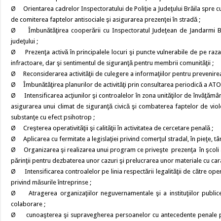
Ø Orientarea cadrelor Inspectoratului de Poliţie a Judeţului Brăila spre c
de comiterea faptelor antisociale şi asigurarea prezenţei în stradă ;
Ø Îmbunătăţirea cooperării cu Inspectoratul Judeţean de Jandarmi Brăi
judeţului ;
Ø Prezenţa activă în principalele locuri şi puncte vulnerabile de pe raza l
infractoare, dar şi sentimentul de siguranţă pentru membrii comunităţii ;
Ø Reconsiderarea activităţii de culegere a informaţiilor pentru prevenirea e
Ø Îmbunătăţirea planurilor de activităţi prin consultarea periodică a ATO
Ø Intensificarea acţiunilor şi controalelor în zona unităţilor de învăţămân
asigurarea unui climat de siguranţă civică şi combaterea faptelor de vio
substanţe cu efect psihotrop ;
Ø Creşterea operativităţii şi calităţii în activitatea de cercetare penală ;
Ø Aplicarea cu fermitate a legislaţiei privind comerţul stradal, în pieţe, tâ
Ø Organizarea şi realizarea unui program ce priveşte prezenţa în şcoli a cad
părinţii pentru dezbaterea unor cazuri şi prelucrarea unor materiale cu car
Ø Intensificarea controalelor pe linia respectării legalităţii de către op
privind măsurile întreprinse ;
Ø Atragerea organizaţiilor neguvernamentale şi a instituţiilor publice î
colaborare ;
Ø cunoaşterea şi supravegherea persoanelor cu antecedente penale pentru