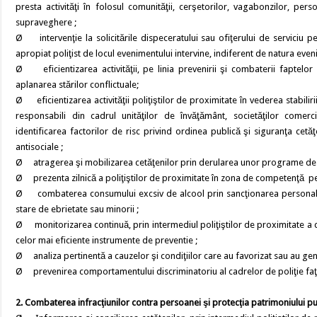
presta activităţi în folosul comunităţii, cerşetorilor, vagabonzilor, pe
supraveghere ;
Ø intervenţie la solicitările dispeceratului sau ofiţerului de serviciu pe
apropiat poliţist de locul evenimentului intervine, indiferent de natura even
Ø eficientizarea activităţii, pe linia prevenirii şi combaterii faptelor
aplanarea stărilor conflictuale;
Ø eficientizarea activităţii poliţiştilor de proximitate în vederea stabilir
responsabili din cadrul unităţilor de învăţământ, societăţilor comerci
identificarea factorilor de risc privind ordinea publică şi siguranţa ce
antisociale ;
Ø atragerea şi mobilizarea cetăţenilor prin derularea unor programe de pre
Ø prezenta zilnică a poliţiştilor de proximitate în zona de competenţă pen
Ø combaterea consumului excsiv de alcool prin sancţionarea personalului 
stare de ebrietate sau minorii ;
Ø monitorizarea continuă, prin intermediul poliţiştilor de proximitate a co
celor mai eficiente instrumente de preventie ;
Ø analiza pertinentă a cauzelor şi condiţiilor care au favorizat sau au gen
Ø prevenirea comportamentului discriminatoriu al cadrelor de poliţie faţă
2. Combaterea infracţiunilor contra persoanei şi protecţia patrimoniului pu