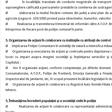
Ø în localităţile tranzitate de conducte magistrale de transport produ
supraveghere calificată a persoanelor pretabile la comiterea de sustrageri
Ø elaborarea la nivelul fiecărei comune din judeţ a unui plan de acţiu
agricole (Legea nr. 333/2003 privind paza obiectivelor, bunurilor, valorilor
Ø Realizarea şi transmiterea trimestrial de informări către A.T.O.P. Brăil
întreprinse de fiecare post de poliţie comunal în parte.
5. Organizarea de acţiuni în colaborare cu instituţiile cu atribuţii de control
Ø Implicarea Poliţiei Comunitare în activităţi de natură a intensifica măsuri
Ø Organizarea şi executarea de acţiuni şi controale pentru depistarea cer
locuri cu impact asupra imaginii societăţii şi înştiinţarea serviciilor şi
Copilului) ;
Ø Vor fi organizate acţiuni, conform competenţei, pe diferite domenii de
Consumatorului, A.T.O.P., Poliţie de frontieră, Direcţia Generală a Finan
Inspectoratul de Jandarmi, etc, în scopul prevenirii încălcării legislaţiei în 
Ø Organizarea de acţiuni în colaborare cu Registrul Auto Român Filiala Bră
tehnice.
5. Îmbunăţirea încrederii populaţiei şi a societăţii civile în poliţie
Ø Realizarea de acţiuni în colaborare cu reprezentanţii administraţiei 
locale;