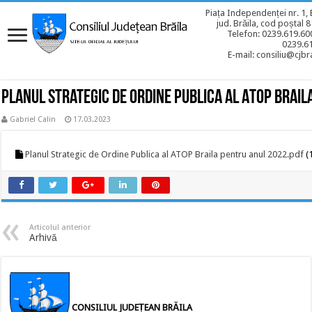
Piața Independenței nr. 1, 
jud. Brăila, cod poștal 
Telefon: 0239.619.600
0239.6
E-mail: consiliu@cjbra
Planul Strategic de Ordine Publica al ATOP Brai
Gabriel Calin
17.03.2023
Planul Strategic de Ordine Publica al ATOP Braila pentru anul 2022.pdf
(
Articolul anterior
Arhivă
CONSILIUL JUDEȚEAN BRĂILA