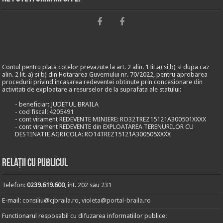
Contul pentru plata cotelor prevazute la art. 2 alin. 1 lit.a) si b) si dupa caz
alin. 2 lit. a) si b) din Hotararea Guvernului nr. 70/2022, pentru aprobarea
procedurii privind incasarea redeventei obtinute prin concesionare din
activitati de exploatare a resurselor de la suprafata ale statului:
- beneficiar: JUDETUL BRAILA
- cod fiscal: 4205491
- cont virament REDEVENTE MINIERE: RO32TREZ15121A300501XXXX
- cont virament REDEVENTE din EXPLOATAREA TERENURILOR CU
DESTINATIE AGRICOLA: RO14TREZ15121A300505XXXX
Relații cu publicul
Telefon:
0239.619.600
, int. 202 sau 231
E-mail:
consiliu@cjbraila.ro
,
violeta@portal-braila.ro
Functionarul resposabil cu difuzarea informatiilor publice: