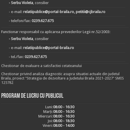
- Serbu Violeta
, consilier
- e-mail:
relatiipublice@portal-braila.ro, petitii@cjbraila.ro
- telefon/fax:
0239.627.675
Functionar responsabil cu aplicarea prevederilor Legii nr.52/2003:
- Serbu Violeta
, consilier
- e-mail:
relatiipublice@portal-braila.ro
- tel./fax:
0239.627.675
Chestionar de evaluare a satisfactiei cetateanului
Chestionar privind analiza diagnostic asupra situatiei actuale din judetul
Braila, proiect "Strategia de dezvoltare a Judetului Braila 2021-2027" SMIS
125782
Program de lucru cu publicul
Luni:
08:00 - 16:30
Marți:
08:00 - 16:30
Miercuri:
08:00 - 16:30
Joi:
08:00 - 18:30
Vineri:
08:00 - 14:00