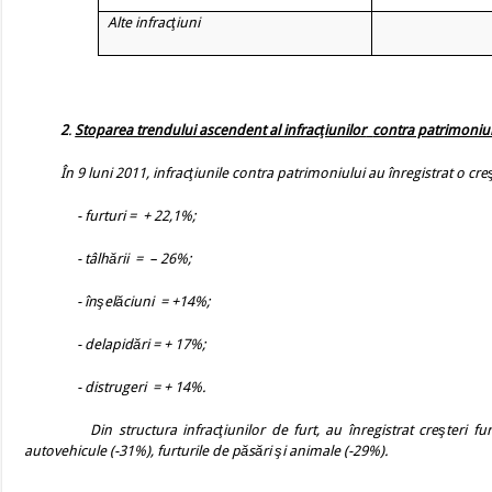
Alte infracţiuni
2
.
Stoparea trendului ascendent al infracţiunilor
contra patrimoniului
În 9 luni 2011, infracţiunile contra patrimoniului au înregistrat o cr
- furturi =
+ 22,1%;
- tâlhării
=
– 26%;
- înşelăciuni
= +14%;
- delapidări = + 17%;
- distrugeri
= + 14%.
Din structura infracţiunilor de furt, au înregistrat creşteri fu
autovehicule (-31%), furturile de păsări şi animale (-29%).