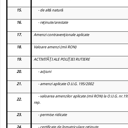
15.
- de altă natură
16.
- reţinute/arestate
17.
Amenzi contravenţionale aplicate
18.
Valoare amenzi (mii RON)
19.
ACTIVITĂŢI ALE POLIŢIEI RUTIERE
20.
- acţiuni
21.
- amenzi aplicate O.U.G. 195/2002
- valoarea amenzilor aplicate (mii RON) la O.U.G. nr.1
22.
rep.
23.
- permise ridicate
24.
- certificate de înmatriculare reţinute