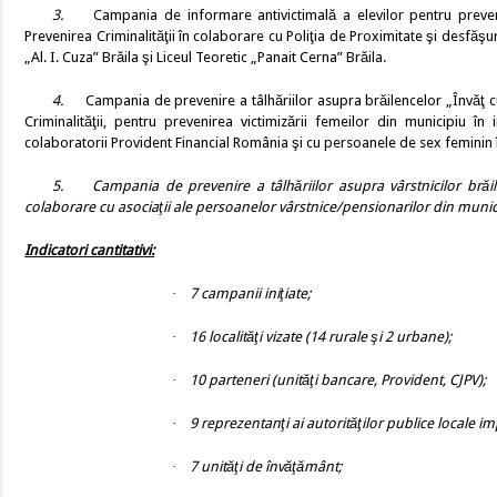
3.
Campania de informare antivictimală a elevilor pentru preveni
Prevenirea Criminalităţii în colaborare cu Poliţia de Proximitate şi desfăşu
„Al. I. Cuza” Brăila şi
Liceul Teoretic „Panait Cerna” Brăila.
4.
Campania de prevenire a tâlhăriilor asupra brăilencelor „Învăţ cu
Criminalităţii, pentru prevenirea victimizării femeilor din municipiu în
colaboratorii Provident Financial România şi cu persoanele de sex feminin 
5.
Campania de prevenire a tâlhăriilor asupra vârstnicilor brăi
colaborare cu asociaţii ale persoanelor vârstnice/pensionarilor din municip
Indicatori cantitativi:
·
7 campanii iniţiate;
·
16 localităţi vizate (14 rurale şi 2 urbane);
·
10 parteneri (unităţi bancare, Provident, CJPV);
·
9 reprezentanţi ai autorităţilor publice locale imp
·
7 unităţi de învăţământ;