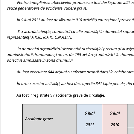
Pentru îndeplinirea obiectivelor propuse au fost desfăşurate atât ac
cauze generatoare de accidente
rutiere grave.
În 9 luni 2011 au fost desfăşurate
910
activităţi educaţional prevent
S-a acordat atenţie, cooperării cu alte autorităţi în domeniul supra
reprezentanţi A.R.R., R.A.R., C.N.A.D.N.
În domeniul organizări şi sistematizării circulaţiei precum şi al asig
administratorii drumurilor şi un nr. de 195 avizări şi autorizări
în domeniul
obiective amplasate în zona drumului.
Au fost executate 644 acţiuni cu efective proprii dar şi în colaborare cu 
În urma acestor activităţi, au fost descoperite 341 fapte penale, din c
Au fost înregistrate 97 accidente grave de circulaţie.
9 luni
9 luni
Accidente grave
2011
2010