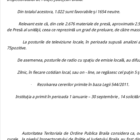
Din totalul acestora, 1.022 sunt favorabile şi 1654 neutre.
Relevant este că, din cele 2.676 materiale de presă, aproximativ 2.5
de Presă al unităţii, ceea ce reprezintă un grad de preluare, de către ma
La posturile de televiziune locale, în perioada supusă analizei
75pozitive.
De asemenea, posturile de radio cu spaţiu de emisie locală, au difu
Zilnic, în fiecare cotidian local, sau on - line, se regăsesc cel puţin 5 şti
·
Rezolvarea cererilor primite în baza Legii 544/2011.
Instituţia a primit în perioada 1 ianuarie – 30 septembrie , 14 solicităr
Autoritatea Teritoriala de Ordine Publica Braila considera ca, o
rurale,
la nivelul Inspectoratului de Politie al Judetului Braila au fost