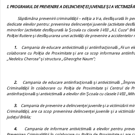
I. PROGRAMUL DE PREVENIRE A DELINCVENŢEI JUVENILE ŞI A VICTIMIZĂ
Săptămâna prevenirii criminalităţii – ediţia a V-a, desfăşurată în per
dedicate elevilor pentru: prevenirea delincvenţei juvenile (activitate des
minorilor (activitate desfăşurată la Şcoala cu clasele I-VIII „A.I. Cuza” Br
Poliţiei Rutiere şi desfăşurarea unei activităţi de prevenire a accidentelor 
1.
Campania de educare antivictimală şi antiinfracţională „Fii un ele
colaborare cu Poliţia de Proximitate şi are ca scop
informarea antiinfra
„Nedelcu Chercea” şi structura „Gheorghe Naum”;
2.
Campania de educare antiinfracţională şi antivictimală „Împreu
Criminalităţii în colaborare cu Poliţia de Proximitate şi Centrul de P
antiinfracţională şi antivictimală a elevilor din Şcoala cu clasele I-VIII „Mih
3.
Campania de prevenire a delincvenţei juvenile şi a victimizării mi
Criminalităţii, are ca scop prevenirea delincvenţei juvenile şi a victimizări
judeţul Brăila;
4.
Campania de informare antivictimală a elevilor pentru preveni
Prevenirea Criminalităţii în colaborare cu Poliţia de Proximitate şi are c