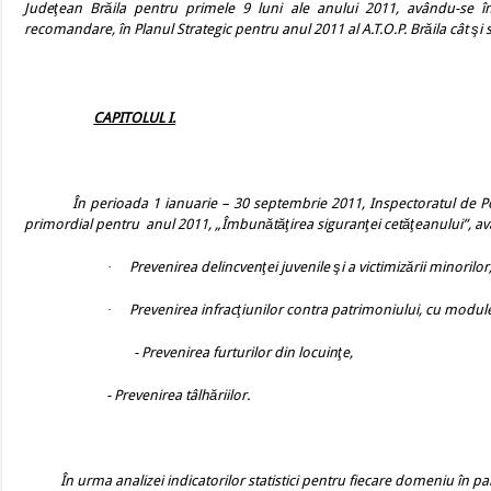
Judeţean Brăila pentru primele 9 luni ale anului 2011, avându-se în 
recomandare, în Planul Strategic pentru anul 2011 al A.T.O.P. Brăila cât şi si
CAPITOLUL I.
În perioada 1 ianuarie – 30 septembrie 2011, Inspectoratul de Poli
primordial pentru
anul 2011, „Îmbunătăţirea siguranţei cetăţeanului”, având
·
Prevenirea delincvenţei juvenile şi a victimizării minorilor
·
Prevenirea infracţiunilor contra patrimoniului, cu module
- Prevenirea furturilor din locuinţe,
- Prevenirea tâlhăriilor.
În urma analizei indicatorilor statistici pentru fiecare domeniu în p