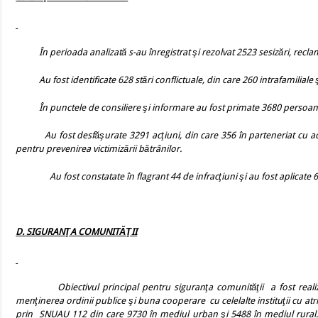
În perioada analizată s-au înregistrat şi rezolvat 2523 sesizări, reclamaţ
Au fost identificate 628 stări conflictuale, din care 260 intrafamiliale 
În punctele de consiliere şi informare au fost primate 3680 persoan
Au fost desfăşurate 3291 acţiuni, din care 356 în parteneriat cu ad
pentru prevenirea victimizării bătrânilor.
Au fost constatate în flagrant 44 de infracţiuni şi au fost aplicate 
D. SIGURANŢA COMUNITĂŢII
Obiectivul principal
pentru siguranţa comunităţii
a fost real
menţinerea ordinii publice şi buna cooperare
cu celelalte instituţii cu atr
prin
SNUAU 112 din care 9730 în mediul urban şi 5488 în mediul rural. 