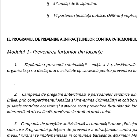
§
57 unităţi de învăţământ;
§
14 parteneri (instituţii publice, ONG-uri) implicaţ
II. PROGRAMUL DE PREVENIRE A INFRACŢIUNILOR CONTRA PATRIMONIU
Modulul
I - Prevenirea furturilor din locuinţe
1.
Săptămâna prevenirii criminalităţii – ediţia a V-a, desfăşurată
organizată şi s-a desfăşurat o activitate tip caravană
pentru prevenirea fur
2.
Campania de pregătire antivictimală a persoanelor vârstnice din me
Brăila, prin compartimentul Analiza şi Prevenirea Criminalităţi în colabo
şi satele arondate acestora şi a avut ca scop prevenirea furturilor din lo
intermediară şi cea finală, prevăzute în draft-ul proiectului.
3.
Campania de pregătire antivictimală a comunităţii rurale „Pot aju
subscrise Programului judeţean de prevenire a infracţiunilor contra patr
mediul rural şi se implementează în comunele Bărăganul, Măxineni, Movil