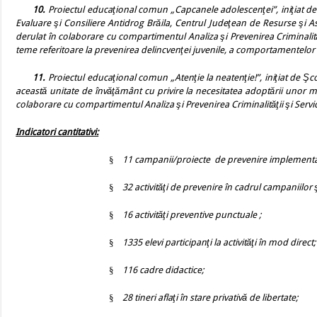
10.
Proiectul educaţional comun „Capcanele adolescenţei”, iniţiat de 
Evaluare şi Consiliere Antidrog Brăila, Centrul Judeţean de Resurse şi Asi
derulat în colaborare cu compartimentul Analiza şi Prevenirea Criminalităţ
teme referitoare la prevenirea delincvenţei juvenile, a comportamentelor v
11.
Proiectul educaţional comun „Atenţie la neatenţie!”, iniţiat de Şco
această unitate de învăţământ cu privire la necesitatea adoptării unor mă
colaborare cu compartimentul Analiza şi Prevenirea Criminalităţii şi Servic
Indicatori cantitativi:
§
11 campanii/proiecte
de prevenire implementa
§
32 activităţi de prevenire în cadrul campaniilor ş
§
16 activităţi preventive punctuale ;
§
1335 elevi participanţi la activităţi în mod direct;
§
116 cadre didactice;
§
28 tineri aflaţi în stare privativă de libertate;