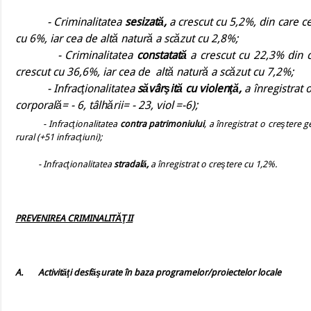
- Criminalitatea
sesizată,
a crescut cu 5,2%, din care c
cu 6%, iar cea de altă natură a scăzut cu 2,8%;
- Criminalitatea
constatată
a crescut cu 22,3% din c
crescut cu 36,6%, iar cea de
altă natură a scăzut cu 7,2%;
- Infracţionalitatea
săvârşită cu violenţă,
a înregistrat
corporală= - 6, tâlhării= - 23, viol
=
-6
);
- Infracţionalitatea
contra patrimoniului
, a înregistrat o creştere
rural (
+
51 infracţiuni);
- Infracţionalitatea
stradală,
a înregistrat o creştere cu 1,2%.
PREVENIREA CRIMINALITĂŢII
A.
Activităţi desfăşurate în baza programelor/proiectelor locale