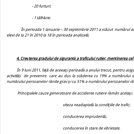
- 20 furturi;
- 1 tâlhărie.
În perioada 1 ianuarie – 30 septembrie 2011 a scăzut
numărul aut
elevi de la 21 în 2010 la 18 în perioada analizată.
4. Creşterea gradului de siguranţă a traficului rutier, menţinerea cel
În 9 luni 2011, faţă de aceeaşi perioadă a anului trecut, pentru as
activităţi
de prevenire
care au dus la scăderea cu 19% a numărului d
numărului persoanelor rănite grav şi cu 51% a numărului persoanelor ră
Principalele cauze generatoare de accidente rutiere rămân acelaşi.
·
viteza neadaptată la condiţiile de trafic;
·
conducerea imprudentă;
·
conducerea în stare de ebrietate.