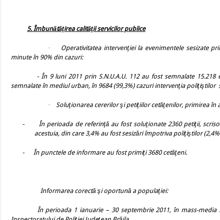
5. Îmbunătăţirea calităţii servicilor publice
·
Operativitatea intervenţiei la evenimentele sesizate pr
minute în 90% din cazuri:
- În 9 luni 2011 prin S.N.U.A.U. 112 au fost semnalate 15.21
semnalate în mediul urban, în 9684 (99,3%) cazuri intervenţia poliţiştilor
·
Soluţionarea cererilor şi petiţiilor cetăţenilor, primirea în
-
În perioada de referinţă au fost soluţionate 2360 petiţii, scriso
acestuia, din care 3,4% au fost sesizări împotriva poliţiştilor (2,4
-
În punctele de informare au fost primiţi 3680 cetăţeni.
Informarea corectă şi oportună a populaţiei:
În perioada 1 ianuarie – 30 septembrie 2011, în mass-media scr
Inspectoratului de Poliţiei Judeţean Brăila.