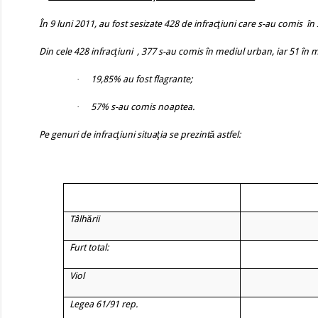
În 9 luni 2011, au fost sesizate 428 de infracţiuni care s-au comis
în
Din cele 428 infracţiuni
, 377 s-au comis în mediul urban, iar 51 în m
·
19,85% au fost flagrante;
·
57% s-au comis noaptea.
Pe genuri de infracţiuni situaţia se prezintă astfel:
Tâlhării
Furt total:
Viol
Legea 61/91 rep.