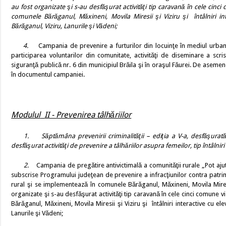
au
fost organizate şi s-au desfăşurat activităţi tip caravană în cele cinci
comunele Bărăganul, Măxineni, Movila Miresii şi Viziru şi
întâlniri i
Bărăganul, Viziru, Lanurile şi Vădeni;
4.
Campania de prevenire a furturilor din locuinţe în mediul urban
participarea voluntarilor din comunitate, activităţi de diseminare a scr
siguranţă publică nr. 6 din municipiul Brăila şi în oraşul Făurei. De asemene
în documentul campaniei.
Modulul
II - Prevenirea tâlhăriilor
1.
Săptămâna prevenirii criminalităţii – ediţia a V-a, desfăşura
desfăşurat activităţi de prevenire a tâlhăriilor asupra femeilor, tip întâlnir
2.
Campania de pregătire antivictimală a comunităţii rurale „Pot aju
subscrise Programului judeţean de prevenire a infracţiunilor contra patrimo
rural şi se implementează în comunele Bărăganul, Măxineni, Movila Miresi
organizate şi s-au desfăşurat activităţi tip caravană în cele cinci comune vi
Bărăganul, Măxineni, Movila Miresii şi Viziru şi
întâlniri interactive cu ele
Lanurile şi Vădeni;