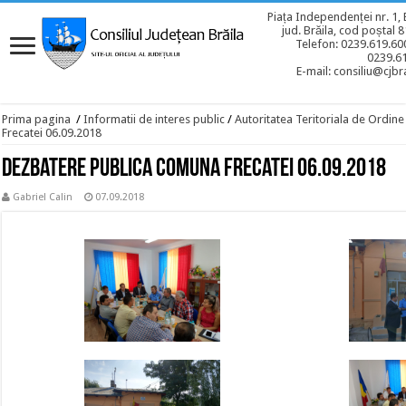
Piața Independenței nr. 1, 
jud. Brăila, cod poștal 
Telefon: 0239.619.600
0239.6
E-mail: consiliu@cjbra
Prima pagina
/
Informatii de interes public
/
Autoritatea Teritoriala de Ordine
Frecatei 06.09.2018
Dezbatere publica Comuna Frecatei 06.09.2018
Gabriel Calin
07.09.2018