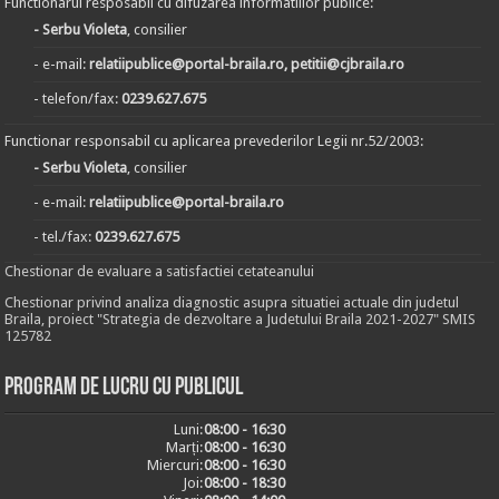
Functionarul resposabil cu difuzarea informatiilor publice:
- Serbu Violeta
, consilier
- e-mail:
relatiipublice@portal-braila.ro, petitii@cjbraila.ro
- telefon/fax:
0239.627.675
Functionar responsabil cu aplicarea prevederilor Legii nr.52/2003:
- Serbu Violeta
, consilier
- e-mail:
relatiipublice@portal-braila.ro
- tel./fax:
0239.627.675
Chestionar de evaluare a satisfactiei cetateanului
Chestionar privind analiza diagnostic asupra situatiei actuale din judetul
Braila, proiect "Strategia de dezvoltare a Judetului Braila 2021-2027" SMIS
125782
Program de lucru cu publicul
Luni:
08:00 - 16:30
Marți:
08:00 - 16:30
Miercuri:
08:00 - 16:30
Joi:
08:00 - 18:30