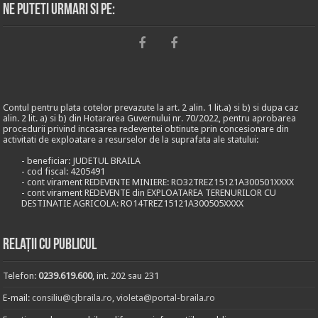
Ne puteti urmari si pe:
Contul pentru plata cotelor prevazute la art. 2 alin. 1 lit.a) si b) si dupa caz
alin. 2 lit. a) si b) din Hotararea Guvernului nr. 70/2022, pentru aprobarea
procedurii privind incasarea redeventei obtinute prin concesionare din
activitati de exploatare a resurselor de la suprafata ale statului:
- beneficiar: JUDETUL BRAILA
- cod fiscal: 4205491
- cont virament REDEVENTE MINIERE: RO32TREZ15121A300501XXXX
- cont virament REDEVENTE din EXPLOATAREA TERENURILOR CU
DESTINATIE AGRICOLA: RO14TREZ15121A300505XXXX
Relații cu publicul
Telefon:
0239.619.600
, int. 202 sau 231
E-mail:
consiliu@cjbraila.ro
,
violeta@portal-braila.ro