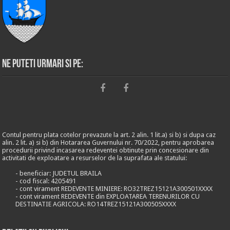
Ne puteti urmari si pe:
Contul pentru plata cotelor prevazute la art. 2 alin. 1 lit.a) si b) si dupa caz
alin. 2 lit. a) si b) din Hotararea Guvernului nr. 70/2022, pentru aprobarea
procedurii privind incasarea redeventei obtinute prin concesionare din
activitati de exploatare a resurselor de la suprafata ale statului:
- beneficiar: JUDETUL BRAILA
- cod fiscal: 4205491
- cont virament REDEVENTE MINIERE: RO32TREZ15121A300501XXXX
- cont virament REDEVENTE din EXPLOATAREA TERENURILOR CU
DESTINATIE AGRICOLA: RO14TREZ15121A300505XXXX