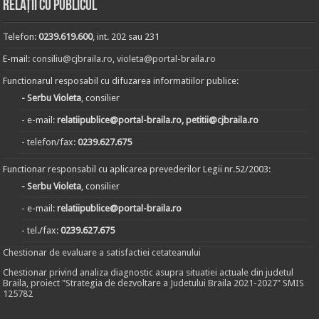
Relații cu publicul
Telefon:
0239.619.600
, int. 202 sau 231
E-mail:
consiliu@cjbraila.ro
,
violeta@portal-braila.ro
Functionarul resposabil cu difuzarea informatiilor publice:
- Serbu Violeta
, consilier
- e-mail:
relatiipublice@portal-braila.ro, petitii@cjbraila.ro
- telefon/fax:
0239.627.675
Functionar responsabil cu aplicarea prevederilor Legii nr.52/2003:
- Serbu Violeta
, consilier
- e-mail:
relatiipublice@portal-braila.ro
- tel./fax:
0239.627.675
Chestionar de evaluare a satisfactiei cetateanului
Chestionar privind analiza diagnostic asupra situatiei actuale din judetul
Braila, proiect "Strategia de dezvoltare a Judetului Braila 2021-2027" SMIS
125782