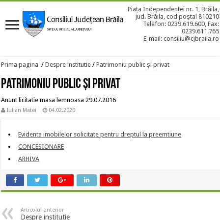
Piața Independenței nr. 1, Brăila,
jud. Brăila, cod poștal 810210
Telefon: 0239.619.600, Fax:
0239.611.765
E-mail: consiliu@cjbraila.ro
Prima pagina
/
Despre institutie
/
Patrimoniu public şi privat
Patrimoniu public şi privat
Anunt licitatie masa lemnoasa 29.07.2016
Iulian Matei
04.02.2020
Evidenta imobilelor solicitate pentru dreptul la preemtiune
CONCESIONARE
ARHIVA
Articolul anterior
Despre institutie