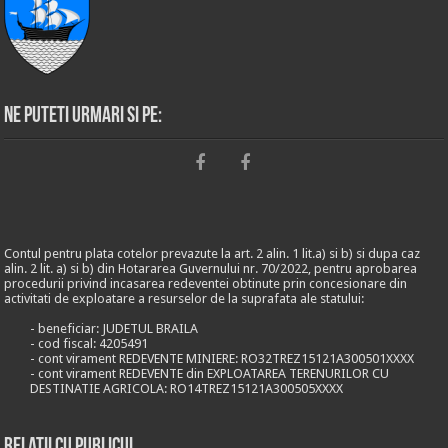
Ne puteti urmari si pe:
Contul pentru plata cotelor prevazute la art. 2 alin. 1 lit.a) si b) si dupa caz
alin. 2 lit. a) si b) din Hotararea Guvernului nr. 70/2022, pentru aprobarea
procedurii privind incasarea redeventei obtinute prin concesionare din
activitati de exploatare a resurselor de la suprafata ale statului:
- beneficiar: JUDETUL BRAILA
- cod fiscal: 4205491
- cont virament REDEVENTE MINIERE: RO32TREZ15121A300501XXXX
- cont virament REDEVENTE din EXPLOATAREA TERENURILOR CU
DESTINATIE AGRICOLA: RO14TREZ15121A300505XXXX
Relații cu publicul