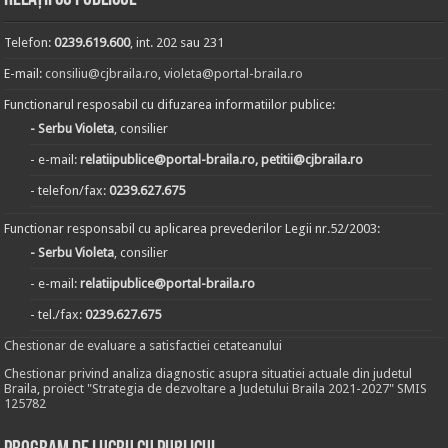
Telefon:
0239.619.600
, int. 202 sau 231
E-mail:
consiliu@cjbraila.ro
,
violeta@portal-braila.ro
Functionarul resposabil cu difuzarea informatiilor publice:
- Serbu Violeta
, consilier
- e-mail:
relatiipublice@portal-braila.ro, petitii@cjbraila.ro
- telefon/fax:
0239.627.675
Functionar responsabil cu aplicarea prevederilor Legii nr.52/2003:
- Serbu Violeta
, consilier
- e-mail:
relatiipublice@portal-braila.ro
- tel./fax:
0239.627.675
Chestionar de evaluare a satisfactiei cetateanului
Chestionar privind analiza diagnostic asupra situatiei actuale din judetul
Braila, proiect "Strategia de dezvoltare a Judetului Braila 2021-2027" SMIS
125782