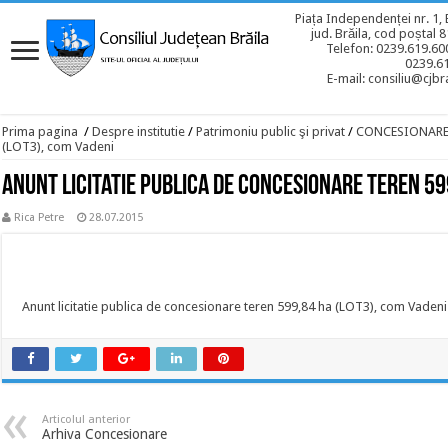
Piața Independenței nr. 1, 
jud. Brăila, cod poștal 
Telefon: 0239.619.600
0239.6
E-mail: consiliu@cjbra
Prima pagina
/
Despre institutie
/
Patrimoniu public şi privat
/
CONCESIONAR
(LOT3), com Vadeni
Anunt licitatie publica de concesionare teren 59
Rica Petre
28.07.2015
Anunt licitatie publica de concesionare teren 599,84 ha (LOT3), com Vadeni
Articolul anterior
Arhiva Concesionare