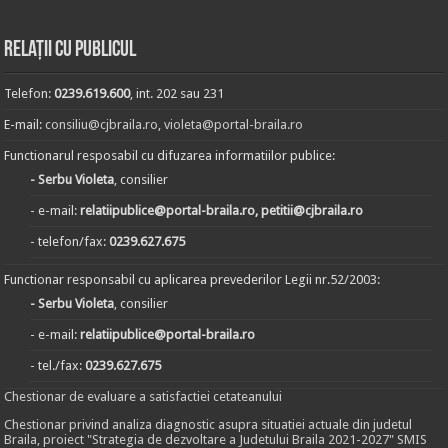
Relații cu publicul
Telefon:
0239.619.600
, int. 202 sau 231
E-mail:
consiliu@cjbraila.ro
,
violeta@portal-braila.ro
Functionarul resposabil cu difuzarea informatiilor publice:
- Serbu Violeta
, consilier
- e-mail:
relatiipublice@portal-braila.ro, petitii@cjbraila.ro
- telefon/fax:
0239.627.675
Functionar responsabil cu aplicarea prevederilor Legii nr.52/2003:
- Serbu Violeta
, consilier
- e-mail:
relatiipublice@portal-braila.ro
- tel./fax:
0239.627.675
Chestionar de evaluare a satisfactiei cetateanului
Chestionar privind analiza diagnostic asupra situatiei actuale din judetul
Braila, proiect "Strategia de dezvoltare a Judetului Braila 2021-2027" SMIS