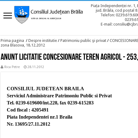
Piața Independenței nr. 1, 
jud. Brăila, cod poștal 
Telefon: 0239.619.600
0239.6
E-mail: consiliu@cjbra
Prima pagina
/
Despre institutie
/
Patrimoniu public şi privat
/
CONCESIONAR
zona Blasova, 18.12.2012
Anunt licitatie concesionare teren agricol - 253
Rica Petre
28.11.2012
CONSILIUL JUDETEAN BRAILA
Serviciul Administrare Patrimoniu Public si Privat
Tel. 0239-619600/int.228, fax 0239-615283
Cod fiscal : 4205491
Piata Independentei nr.1 Braila
Nr. 13695/27.11.2012