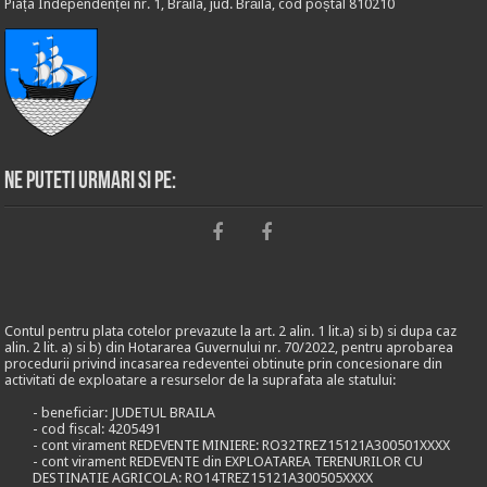
Piața Independenței nr. 1, Brăila, jud. Brăila, cod poștal 810210
Ne puteti urmari si pe:
Contul pentru plata cotelor prevazute la art. 2 alin. 1 lit.a) si b) si dupa caz
alin. 2 lit. a) si b) din Hotararea Guvernului nr. 70/2022, pentru aprobarea
procedurii privind incasarea redeventei obtinute prin concesionare din
activitati de exploatare a resurselor de la suprafata ale statului:
- beneficiar: JUDETUL BRAILA
- cod fiscal: 4205491
- cont virament REDEVENTE MINIERE: RO32TREZ15121A300501XXXX
- cont virament REDEVENTE din EXPLOATAREA TERENURILOR CU
DESTINATIE AGRICOLA: RO14TREZ15121A300505XXXX