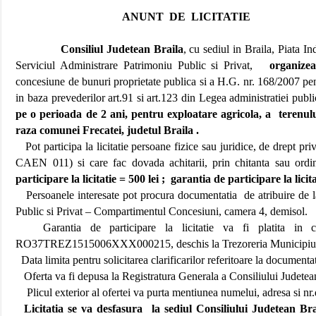
ANUNT DE LICITATIE
Consiliul Judetean Braila
, cu sediul in Braila, Piata
Serviciul Administrare Patrimoniu Public si Privat,
organize
concesiune de bunuri proprietate publica si a H.G. nr. 168/2007 pe
in baza prevederilor art.91 si art.123 din Legea administratiei publ
pe o perioada de 2 ani, pentru exploatare agricola, a
terenul
raza comunei Frecatei, judetul Braila .
Pot participa la licitatie persoane fizice sau juridice, de drept pr
CAEN 011) si care fac dovada achitarii, prin chitanta sau ordin
participare la licitatie = 500 lei ;
garantia de participare la licita
Persoanele interesate pot procura documentatia
de atribuire de 
Public si Privat – Compartimentul Concesiuni, camera 4, demisol.
Garantia de participare la licitatie va fi platita in c
RO37TREZ1515006XXX000215, deschis la Trezoreria Municipiulu
Data limita pentru solicitarea clarificarilor referitoare la documentat
Oferta va fi depusa la Registratura Generala a Consiliului Judetean
Plicul exterior al ofertei va purta mentiunea numelui, adresa si nr.
Licitatia se va desfasura
la sediul Consiliului Judetean Bra