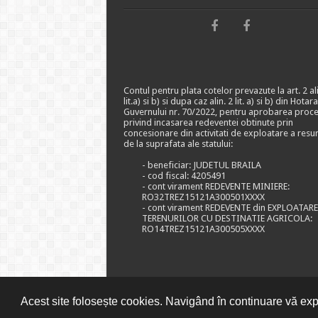
Contul pentru plata cotelor prevazute la art. 2 ali
lit.a) si b) si dupa caz alin. 2 lit. a) si b) din Hotar
Guvernului nr. 70/2022, pentru aprobarea proce
privind incasarea redeventei obtinute prin
concesionare din activitati de exploatare a resu
de la suprafata ale statului:
- beneficiar: JUDETUL BRAILA
- cod fiscal: 4205491
- cont virament REDEVENTE MINIERE:
RO32TREZ15121A300501XXXX
- cont virament REDEVENTE din EXPLOATAR
TERENURILOR CU DESTINATIE AGRICOLA:
RO14TREZ15121A300505XXXX
Acest site folosește cookies. Navigând în continuare vă expr
© CONSILIUL JUDETEAN BRAILA, 2026