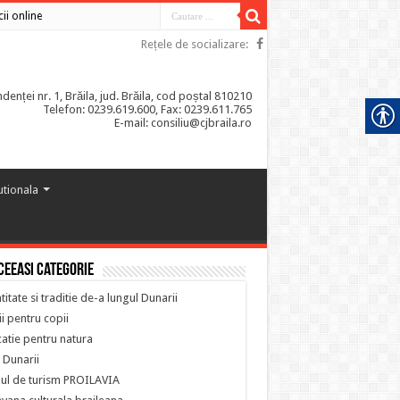
cii online
Rețele de socializare:
enței nr. 1, Brăila, jud. Brăila, cod poștal 810210
Telefon: 0239.619.600, Fax: 0239.611.765
E-mail: consiliu@cjbraila.ro
tutionala
ceeasi categorie
titate si traditie de-a lungul Dunarii
i pentru copii
atie pentru natura
 Dunarii
ul de turism PROILAVIA