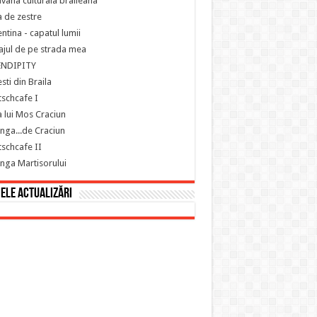
vana culturala braileana
 de zestre
ntina - capatul lumii
ajul de pe strada mea
ENDIPITY
sti din Braila
schcafe I
 lui Mos Craciun
nga...de Craciun
schcafe II
nga Martisorului
ele actualizări