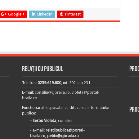
Google +
LinkedIn
Pinterest
Relații cu publicul
Prog
Telefon:
0239.619.600
, int. 202 sau 231
E-mail:
consiliu@cjbraila.ro
,
violeta@portal-
braila.ro
Functionarul resposabil cu difuzarea informatiilor
Pro
publice:
- Serbu Violeta
, consilier
- e-mail:
relatiipublice@portal-
braila.ro, petitii@cjbraila.ro