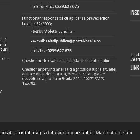
- telefon/fax:
0239.627.675
Insc
Functionar responsabil cu aplicarea prevederilor
Legii nr.52/2003:
- Serbu Violeta
, consilier
n. 1
- e-mail:
relatiipublice@portal-braila.ro
area
durii
- tel./fax:
0239.627.675
Telef
rselor
Inter
Chestionar de evaluare a satisfactiei cetateanului
Link
Chestionar privind analiza diagnostic asupra situatiei
actuale din judetul Braila, proiect "Strategia de
dezvoltare a Judetului Braila 2021-2027" SMIS
125782
EA
imați acordul asupra folosirii cookie-urilor.
Mai multe detalii