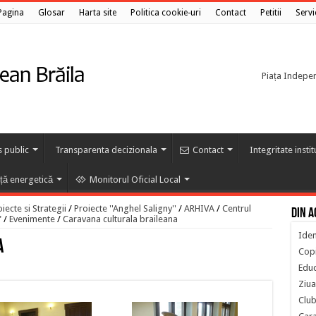
Pagina
Glosar
Harta site
Politica cookie-uri
Contact
Petitii
Servi
Piața Independ
s public
Transparenta decizionala
Contact
Integritate insti
nță energetică
Monitorul Oficial Local
ecte si Strategii
/
Proiecte ''Anghel Saligny''
/
ARHIVA
/
Centrul
Din a
"
/
Evenimente
/
Caravana culturala braileana
Iden
a
Copi
Educ
Ziua
Club