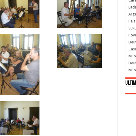
Cara
Lada
Arge
Peis
SER
Pove
Deut
Casa
Milo
Deut
Milo
Ultim