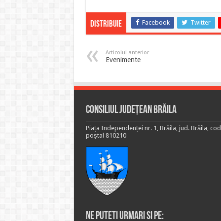
Facebook
Twitter
Distribuie
Articolul anterior
Evenimente
Consiliul Județean Brăila
Piața Independenței nr. 1, Brăila, jud. Brăila, cod
poștal 810210
Ne puteti urmari si pe: