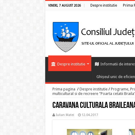
Despre institutie
Prima 
VINERI, 7 AUGUST 2026
Despre institutie
Informatii de intere
Ghișeul unic de eficie
Prima pagina
/
Despre institutie
/
Programe, Proi
multicultural si de recreere "Poarta cetatii Braila
Caravana culturala brailean
Iulian Matei
12.04.2017