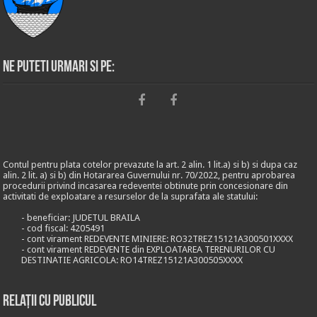
Ne puteti urmari si pe:
Contul pentru plata cotelor prevazute la art. 2 alin. 1 lit.a) si b) si dupa caz
alin. 2 lit. a) si b) din Hotararea Guvernului nr. 70/2022, pentru aprobarea
procedurii privind incasarea redeventei obtinute prin concesionare din
activitati de exploatare a resurselor de la suprafata ale statului:
- beneficiar: JUDETUL BRAILA
- cod fiscal: 4205491
- cont virament REDEVENTE MINIERE: RO32TREZ15121A300501XXXX
- cont virament REDEVENTE din EXPLOATAREA TERENURILOR CU
DESTINATIE AGRICOLA: RO14TREZ15121A300505XXXX
Relații cu publicul