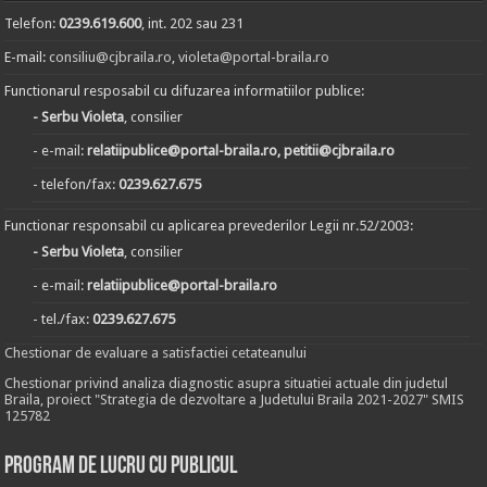
Telefon:
0239.619.600
, int. 202 sau 231
E-mail:
consiliu@cjbraila.ro
,
violeta@portal-braila.ro
Functionarul resposabil cu difuzarea informatiilor publice:
- Serbu Violeta
, consilier
- e-mail:
relatiipublice@portal-braila.ro, petitii@cjbraila.ro
- telefon/fax:
0239.627.675
Functionar responsabil cu aplicarea prevederilor Legii nr.52/2003:
- Serbu Violeta
, consilier
- e-mail:
relatiipublice@portal-braila.ro
- tel./fax:
0239.627.675
Chestionar de evaluare a satisfactiei cetateanului
Chestionar privind analiza diagnostic asupra situatiei actuale din judetul
Braila, proiect "Strategia de dezvoltare a Judetului Braila 2021-2027" SMIS
125782
Program de lucru cu publicul