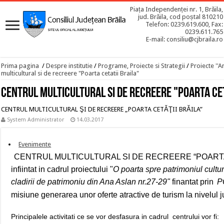
Piața Independenței nr. 1, Brăila,
jud. Brăila, cod poștal 810210
Telefon: 0239.619.600, Fax:
0239.611.765
E-mail: consiliu@cjbraila.ro
Prima pagina
/
Despre institutie
/
Programe, Proiecte si Strategii
/
Proiecte ''A
multicultural si de recreere "Poarta cetatii Braila"
Centrul multicultural si de recreere "Poarta cet
CENTRUL MULTICULTURAL ŞI DE RECREERE „POARTA CETĂŢII BRĂILA”
System Administrator
14.03.2017
Evenimente
CENTRUL MULTICULTURAL SI DE RECREERE “POARTA C
infiintat in cadrul proiectulu
i "
O poarta spre patrimoniul cultur
cladirii de patrimoniu din Ana Aslan nr.27-29"
finantat prin
P
misiune generarea unor oferte atractive de turism la nivelul j
Principalele activitati ce se vor desfasura in cadrul centrului vor fi: