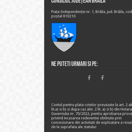
Consiliul Județean Brăila
Piața Independenței nr. 1, Brăila, jud. Brăila, cod
poștal 810210
Ne puteti urmari si pe:
Contul pentru plata cotelor prevazute la art. 2 ali
lit.a) si b) si dupa caz alin. 2 lit. a) si b) din Hotar
Guvernului nr. 70/2022, pentru aprobarea proce
privind incasarea redeventei obtinute prin
concesionare din activitati de exploatare a resu
de la suprafata ale statului: