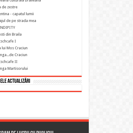
vana culturala braileana
 de zestre
ntina - capatul lumii
ajul de pe strada mea
ENDIPITY
sti din Braila
schcafe I
 lui Mos Craciun
nga...de Craciun
schcafe II
nga Martisorului
ele actualizări