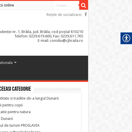
cii online
Rețele de socializare:
enței nr. 1, Brăila, jud. Brăila, cod poștal 810210
Telefon: 0239.619.600, Fax: 0239.611.765
E-mail: consiliu@cjbraila.ro
tutionala
ceeasi categorie
titate si traditie de-a lungul Dunarii
i pentru copii
atie pentru natura
 Dunarii
ul de turism PROILAVIA