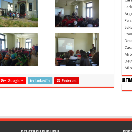
Cara
Lada
Arge
Peis
SER
Pove
Deut
Casa
Milo
Deut
Milo
Ultim
Google +
LinkedIn
Pinterest