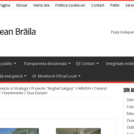
Pagina
Glosar
Harta site
Politica cookie-uri
Contact
Petitii
Servi
Piața Independ
s public
Transparenta decizionala
Contact
Integritate insti
nță energetică
Monitorul Oficial Local
ecte si Strategii
/
Proiecte ''Anghel Saligny''
/
ARHIVA
/
Centrul
Din a
"
/
Evenimente
/
Ziua Dunarii
Iden
Copi
Educ
Ziua
Club