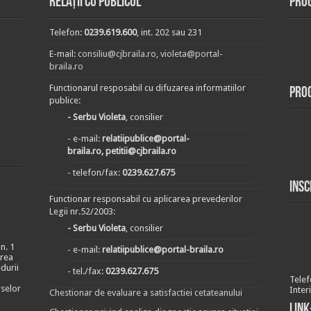
Relații cu publicul
Prog
Telefon:
0239.619.600
, int. 202 sau 231
E-mail:
consiliu@cjbraila.ro
,
violeta@portal-
braila.ro
Functionarul resposabil cu difuzarea informatiilor
Pro
publice:
- Serbu Violeta
, consilier
- e-mail:
relatiipublice@portal-
braila.ro, petitii@cjbraila.ro
- telefon/fax:
0239.627.675
Insc
Functionar responsabil cu aplicarea prevederilor
Legii nr.52/2003:
- Serbu Violeta
, consilier
n. 1
- e-mail:
relatiipublice@portal-braila.ro
area
durii
- tel./fax:
0239.627.675
Telef
rselor
Inter
Chestionar de evaluare a satisfactiei cetateanului
Link