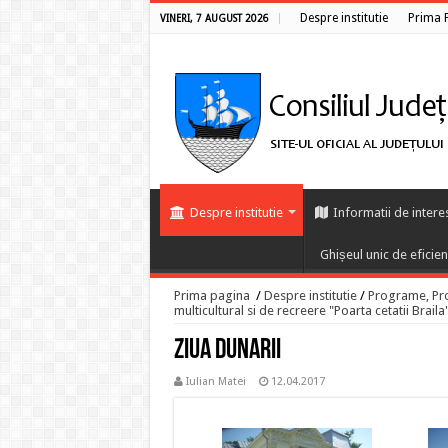
Despre institutie
Prima 
VINERI, 7 AUGUST 2026
Despre institutie
Informatii de intere
Ghișeul unic de eficie
Prima pagina
/
Despre institutie
/
Programe, Proi
multicultural si de recreere "Poarta cetatii Braila
Ziua Dunarii
Iulian Matei
12.04.2017