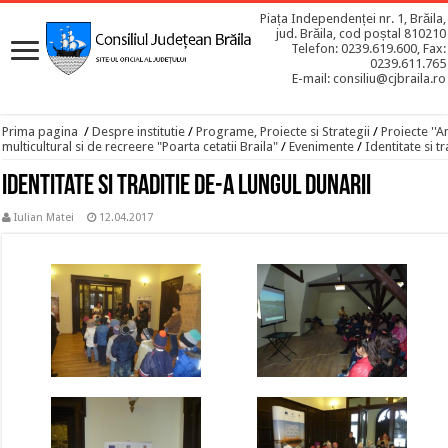
Piața Independenței nr. 1, Brăila,
jud. Brăila, cod poștal 810210
Telefon: 0239.619.600, Fax:
0239.611.765
E-mail: consiliu@cjbraila.ro
Prima pagina
/
Despre institutie
/
Programe, Proiecte si Strategii
/
Proiecte ''A
multicultural si de recreere "Poarta cetatii Braila"
/
Evenimente
/
Identitate si t
Identitate si traditie de-a lungul Dunarii
Iulian Matei
12.04.2017