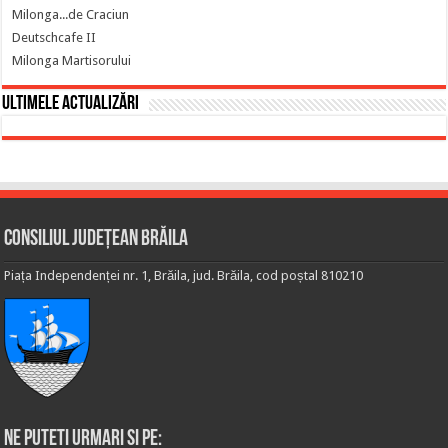
Milonga...de Craciun
Deutschcafe II
Milonga Martisorului
Ultimele actualizări
Consiliul Județean Brăila
Piața Independenței nr. 1, Brăila, jud. Brăila, cod poștal 810210
Ne puteti urmari si pe: