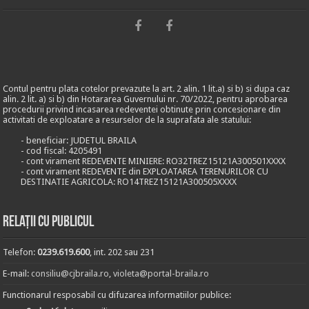
Contul pentru plata cotelor prevazute la art. 2 alin. 1 lit.a) si b) si dupa caz
alin. 2 lit. a) si b) din Hotararea Guvernului nr. 70/2022, pentru aprobarea
procedurii privind incasarea redeventei obtinute prin concesionare din
activitati de exploatare a resurselor de la suprafata ale statului:
- beneficiar: JUDETUL BRAILA
- cod fiscal: 4205491
- cont virament REDEVENTE MINIERE: RO32TREZ15121A300501XXXX
- cont virament REDEVENTE din EXPLOATAREA TERENURILOR CU
DESTINATIE AGRICOLA: RO14TREZ15121A300505XXXX
Relații cu publicul
Telefon:
0239.619.600
, int. 202 sau 231
E-mail:
consiliu@cjbraila.ro
,
violeta@portal-braila.ro
Functionarul resposabil cu difuzarea informatiilor publice: