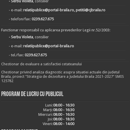
- Serbu Violeta
, consilier
- e-mail:
relatiipublice@portal-braila.ro, petitii@cjbraila.ro
- telefon/fax:
0239.627.675
Functionar responsabil cu aplicarea prevederilor Legii nr.52/2003:
- Serbu Violeta
, consilier
- e-mail:
relatiipublice@portal-braila.ro
- tel./fax:
0239.627.675
Chestionar de evaluare a satisfactiei cetateanului
Chestionar privind analiza diagnostic asupra situatiei actuale din judetul
Braila, proiect "Strategia de dezvoltare a Judetului Braila 2021-2027" SMIS
125782
Program de lucru cu publicul
Luni:
08:00 - 16:30
Marți:
08:00 - 16:30
Miercuri:
08:00 - 16:30
Joi:
08:00 - 18:30
Vineri:
08:00 - 14:00