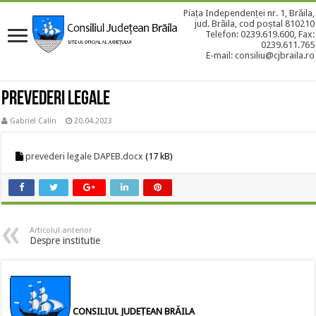
Piața Independenței nr. 1, Brăila,
jud. Brăila, cod poștal 810210
Telefon: 0239.619.600, Fax:
0239.611.765
E-mail: consiliu@cjbraila.ro
Prevederi legale
Gabriel Calin
20.04.2023
prevederi legale DAPEB.docx
(17 kB)
Articolul anterior
Despre institutie
CONSILIUL JUDEȚEAN BRĂILA