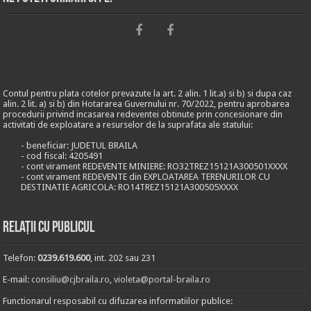
Contul pentru plata cotelor prevazute la art. 2 alin. 1 lit.a) si b) si dupa caz
alin. 2 lit. a) si b) din Hotararea Guvernului nr. 70/2022, pentru aprobarea
procedurii privind incasarea redeventei obtinute prin concesionare din
activitati de exploatare a resurselor de la suprafata ale statului:
- beneficiar: JUDETUL BRAILA
- cod fiscal: 4205491
- cont virament REDEVENTE MINIERE: RO32TREZ15121A300501XXXX
- cont virament REDEVENTE din EXPLOATAREA TERENURILOR CU
DESTINATIE AGRICOLA: RO14TREZ15121A300505XXXX
Relații cu publicul
Telefon:
0239.619.600
, int. 202 sau 231
E-mail:
consiliu@cjbraila.ro
,
violeta@portal-braila.ro
Functionarul resposabil cu difuzarea informatiilor publice: