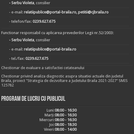
- Serbu Violeta
, consilier
- e-mail:
relatiipublice@portal-braila.ro, petitii@cjbraila.ro
- telefon/fax:
0239.627.675
Functionar responsabil cu aplicarea prevederilor Legii nr.52/2003:
- Serbu Violeta
, consilier
- e-mail:
relatiipublice@portal-braila.ro
- tel./fax:
0239.627.675
Chestionar de evaluare a satisfactiei cetateanului
Chestionar privind analiza diagnostic asupra situatiei actuale din judetul
Braila, proiect "Strategia de dezvoltare a Judetului Braila 2021-2027" SMIS
125782
Program de lucru cu publicul
Luni:
08:00 - 16:30
Marți:
08:00 - 16:30
Miercuri:
08:00 - 16:30
Joi:
08:00 - 18:30
Vineri:
08:00 - 14:00