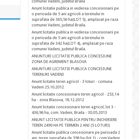
comunei Vadeni, judetul Braila
Anunt licitatie publica in vederea concesionarii pe
o perioada de 5 ani agricoli a terenului in
suprafata de 365,56 ha(LOT 5), amplasat pe raza
comunei Vadeni, judetul Braila.
Anunt licitatie publica in vederea concesionarii pe
o perioada de 5 ani agricoli a terenului in
suprafata de 342 ha(LOT 4), amplasat pe raza
comunei Vadeni, judetul Braila.
ANUNTURI LICITATIE PUBLICA CONCESIUNE
ZONA DE AGREMENT BLASOVA
ANUNTURI LICITATIE PUBLICA CONCESIUNE
TERENURI VADENI
Anunt licitatie teren agricol - 3 loturi - comuna
Vadeni 25.10.2012
Anunt licitatie concesionare teren agricol - 253,14
ha - zona Blasova, 18.12.2012
Anunt licitatie concesionare teren agricol, lot 3 -
436,96 ha, com. Vadeni, Braila - 30.05.2013
ANUNT LICITATIE PUBLICA PENTRU INCHIRIERE
TEREN 2490 HA PE TERMEN 2 ANI (5 LOTURI)
Anunt licitatie publica concesionare pe perioada 2
ani, teren suprafata de 398 ha (lot 1) - com.Vadeni