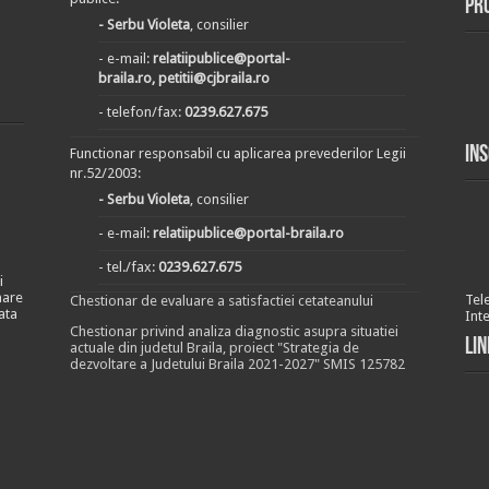
Pr
- Serbu Violeta
, consilier
- e-mail:
relatiipublice@portal-
braila.ro, petitii@cjbraila.ro
- telefon/fax:
0239.627.675
In
Functionar responsabil cu aplicarea prevederilor Legii
nr.52/2003:
- Serbu Violeta
, consilier
- e-mail:
relatiipublice@portal-braila.ro
- tel./fax:
0239.627.675
i
nare
Tel
Chestionar de evaluare a satisfactiei cetateanului
ata
Int
Chestionar privind analiza diagnostic asupra situatiei
Lin
actuale din judetul Braila, proiect "Strategia de
dezvoltare a Judetului Braila 2021-2027" SMIS 125782