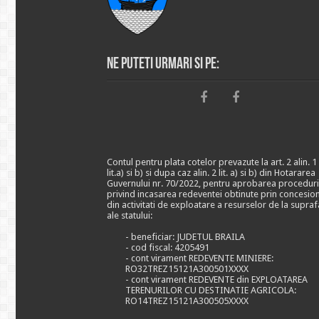
Ne puteti urmari si pe:
Contul pentru plata cotelor prevazute la art. 2 alin. 1
lit.a) si b) si dupa caz alin. 2 lit. a) si b) din Hotararea
Guvernului nr. 70/2022, pentru aprobarea proceduri
privind incasarea redeventei obtinute prin concesio
din activitati de exploatare a resurselor de la supraf
ale statului:
- beneficiar: JUDETUL BRAILA
- cod fiscal: 4205491
- cont virament REDEVENTE MINIERE:
RO32TREZ15121A300501XXXX
- cont virament REDEVENTE din EXPLOATAREA
TERENURILOR CU DESTINATIE AGRICOLA:
RO14TREZ15121A300505XXXX