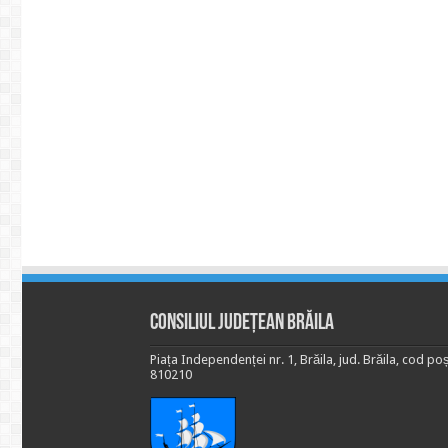
Consiliul Județean Brăila
Piața Independenței nr. 1, Brăila, jud. Brăila, cod poș
810210