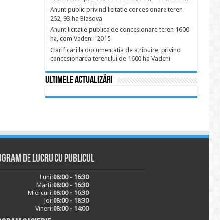
Anunt public privind licitatie concesionare teren
252, 93 ha Blasova
Anunt licitatie publica de concesionare teren 1600
ha, com Vadeni -2015
Clarificari la documentatia de atribuire, privind
concesionarea terenului de 1600 ha Vadeni
Ultimele actualizări
ogram de lucru cu publicul
Luni:
08:00 - 16:30
Marți:
08:00 - 16:30
Miercuri:
08:00 - 16:30
Joi:
08:00 - 18:30
Vineri:
08:00 - 14:00