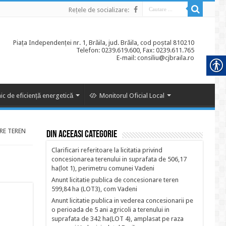
Rețele de socializare:
Piața Independenței nr. 1, Brăila, jud. Brăila, cod poștal 810210
Telefon: 0239.619.600, Fax: 0239.611.765
E-mail: consiliu@cjbraila.ro
ic de eficiență energetică
Monitorul Oficial Local
RE TEREN
Din aceeasi categorie
Clarificari referitoare la licitatia privind
concesionarea terenului in suprafata de 506,17
ha(lot 1), perimetru comunei Vadeni
Anunt licitatie publica de concesionare teren
599,84 ha (LOT3), com Vadeni
Anunt licitatie publica in vederea concesionarii pe
o perioada de 5 ani agricoli a terenului in
suprafata de 342 ha(LOT 4), amplasat pe raza