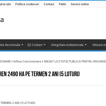
arta site
Politica cookie-uri
Contact
Petitii
Servicii online
nta decizionala
Contact
Integritate institutionala
Ghișeul un
IONARE
/
Arhiva Concesionare
/
ANUNT LICITATIE PUBLICA PENTRU INCHIRIE
REN 2490 HA PE TERMEN 2 ANI (5 LOTURI)
 TERMEN 2 ANI (5 LOTURI)