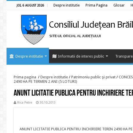
Despre institutie
Prima Pagina
Glosar
H
JOI, 6 AUGUST 2026
Despre institutie
Informatii de interes public
Transpare
Prima pagina
/
Despre institutie
/
Patrimoniu public şi privat
/
CONCES
2490 HA PE TERMEN 2 ANI (5 LOTURI)
ANUNT LICITATIE PUBLICA PENTRU INCHIRIERE TE
Rica Petre
30.10.2013
ANUNT LICITATIE PUBLICA PENTRU INCHIRIERE TEREN 2490 HA PE