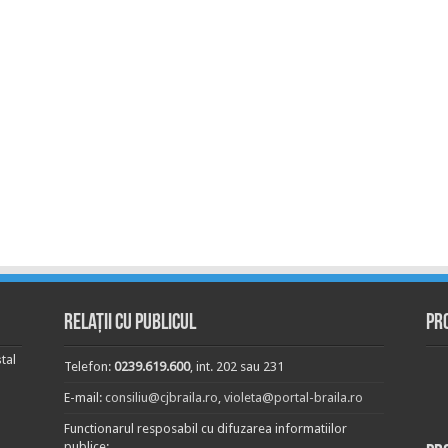
Relații cu publicul
Pr
tal
Telefon:
0239.619.600
, int. 202 sau 231
E-mail:
consiliu@cjbraila.ro
,
violeta@portal-braila.ro
Functionarul resposabil cu difuzarea informatiilor
publice: