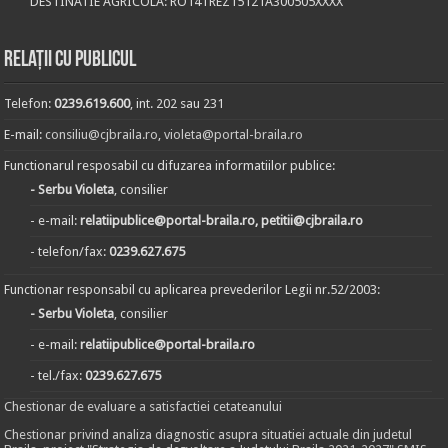
DESTINATIE AGRICOLA: RO14TREZ15121A300505XXXX
Relații cu publicul
Telefon:
0239.619.600
, int. 202 sau 231
E-mail:
consiliu@cjbraila.ro
,
violeta@portal-braila.ro
Functionarul resposabil cu difuzarea informatiilor publice:
- Serbu Violeta
, consilier
- e-mail:
relatiipublice@portal-braila.ro, petitii@cjbraila.ro
- telefon/fax:
0239.627.675
Functionar responsabil cu aplicarea prevederilor Legii nr.52/2003:
- Serbu Violeta
, consilier
- e-mail:
relatiipublice@portal-braila.ro
- tel./fax:
0239.627.675
Chestionar de evaluare a satisfactiei cetateanului
Chestionar privind analiza diagnostic asupra situatiei actuale din judetul