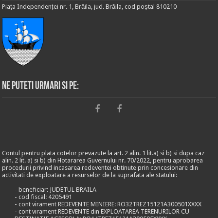
Piața Independenței nr. 1, Brăila, jud. Brăila, cod poștal 810210
Ne puteti urmari si pe:
Contul pentru plata cotelor prevazute la art. 2 alin. 1 lit.a) si b) si dupa caz
alin. 2 lit. a) si b) din Hotararea Guvernului nr. 70/2022, pentru aprobarea
procedurii privind incasarea redeventei obtinute prin concesionare din
activitati de exploatare a resurselor de la suprafata ale statului:
- beneficiar: JUDETUL BRAILA
- cod fiscal: 4205491
- cont virament REDEVENTE MINIERE: RO32TREZ15121A300501XXXX
- cont virament REDEVENTE din EXPLOATAREA TERENURILOR CU