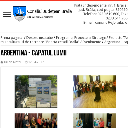
Piața Independenței nr. 1, Brăila,
jud. Brăila, cod poștal 810210
Telefon: 0239.619.600, Fax:
0239.611.765
E-mail: consiliu@cjbraila.ro
Prima pagina
/
Despre institutie
/
Programe, Proiecte si Strategii
/
Proiecte ''A
multicultural si de recreere "Poarta cetatii Braila"
/
Evenimente
/
Argentina - ca
Argentina - capatul lumii
Iulian Matei
12.04.2017