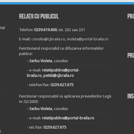
Relații cu publicul
Pr
tal
Telefon:
0239.619.600
, int. 202 sau 231
E-mail:
consiliu@cjbraila.ro
,
violeta@portal-braila.ro
Functionarul resposabil cu difuzarea informatiilor
publice:
Pr
- Serbu Violeta
, consilier
- e-mail:
relatiipublice@portal-
braila.ro, petitii@cjbraila.ro
- telefon/fax:
0239.627.675
In
Functionar responsabil cu aplicarea prevederilor Legii
nr.52/2003:
- Serbu Violeta
, consilier
- e-mail:
relatiipublice@portal-braila.ro
- tel./fax:
0239.627.675
i