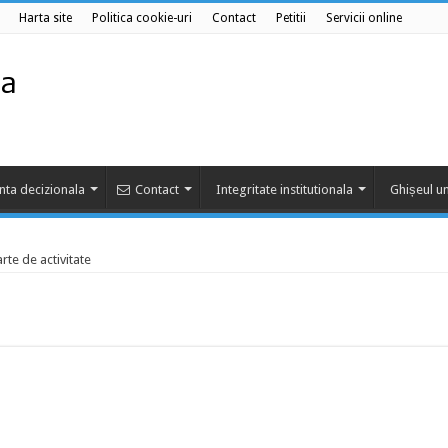
Harta site
Politica cookie-uri
Contact
Petitii
Servicii online
nta decizionala
Contact
Integritate institutionala
Ghișeul un
rte de activitate