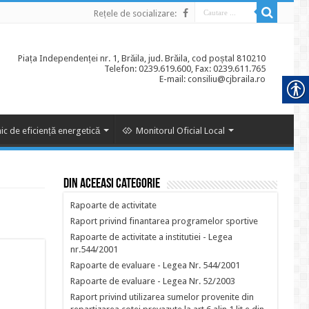
Rețele de socializare:
Piața Independenței nr. 1, Brăila, jud. Brăila, cod poștal 810210
Telefon: 0239.619.600, Fax: 0239.611.765
E-mail: consiliu@cjbraila.ro
ic de eficiență energetică
Monitorul Oficial Local
Din aceeasi categorie
Rapoarte de activitate
Raport privind finantarea programelor sportive
Rapoarte de activitate a institutiei - Legea
nr.544/2001
Rapoarte de evaluare - Legea Nr. 544/2001
Rapoarte de evaluare - Legea Nr. 52/2003
Raport privind utilizarea sumelor provenite din