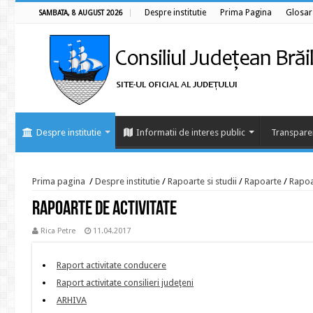
Despre institutie
Prima Pagina
Glosar
SAMBATA, 8 AUGUST 2026
Despre institutie
Informatii de interes public
Transpare
Prima pagina
/
Despre institutie
/
Rapoarte si studii
/
Rapoarte
/
Rapoa
Rapoarte de activitate
Rica Petre
11.04.2017
Raport activitate conducere
Raport activitate consilieri judeţeni
ARHIVA