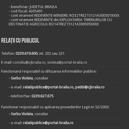
- beneficiar: JUDETUL BRAILA
- cod fiscal: 4205491
- cont virament REDEVENTE MINIERE: RO32TREZ15121A300501XXXX
- cont virament REDEVENTE din EXPLOATAREA TERENURILOR CU
DESTINATIE AGRICOLA: RO14TREZ15121A300505XXXX
Relații cu publicul
Telefon:
0239.619.600
, int. 202 sau 231
E-mail:
consiliu@cjbraila.ro
,
violeta@portal-braila.ro
Functionarul resposabil cu difuzarea informatiilor publice:
- Serbu Violeta
, consilier
- e-mail:
relatiipublice@portal-braila.ro, petitii@cjbraila.ro
- telefon/fax:
0239.627.675
Functionar responsabil cu aplicarea prevederilor Legii nr.52/2003:
- Serbu Violeta
, consilier
- e-mail:
relatiipublice@portal-braila.ro