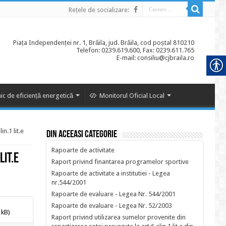
Rețele de socializare:
Piața Independenței nr. 1, Brăila, jud. Brăila, cod poștal 810210
Telefon: 0239.619.600, Fax: 0239.611.765
E-mail: consiliu@cjbraila.ro
ic de eficiență energetică
Monitorul Oficial Local
n.1 lit.e
Din aceeasi categorie
Rapoarte de activitate
lit.e
Raport privind finantarea programelor sportive
Rapoarte de activitate a institutiei - Legea
nr.544/2001
Rapoarte de evaluare - Legea Nr. 544/2001
Rapoarte de evaluare - Legea Nr. 52/2003
 kB)
Raport privind utilizarea sumelor provenite din