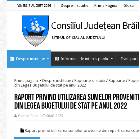
Despre institutie
Prima Pagina
Glosar
VINERI, 7 AUGUST 2026
Despre institutie
Informatii de interes public
Transpare
Prima pagina
/
Despre institutie
/
Rapoarte si studii
/
Rapoarte
/
Raport
din Legea Bugetului de stat pe anul 2022
Raport privind utilizarea sumelor provenite 
din Legea Bugetului de stat pe anul 2022
Gabriel Calin
06.02.2023
Raport privind utilizarea sumelor provenite din repartizarea cotei