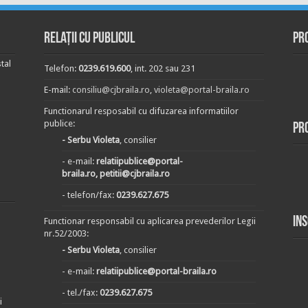
Relații cu publicul
Pr
tal
Telefon:
0239.619.600
, int. 202 sau 231
E-mail:
consiliu@cjbraila.ro
,
violeta@portal-braila.ro
Functionarul resposabil cu difuzarea informatiilor
publice:
Pr
- Serbu Violeta
, consilier
- e-mail:
relatiipublice@portal-
braila.ro, petitii@cjbraila.ro
- telefon/fax:
0239.627.675
In
Functionar responsabil cu aplicarea prevederilor Legii
nr.52/2003:
- Serbu Violeta
, consilier
- e-mail:
relatiipublice@portal-braila.ro
- tel./fax:
0239.627.675
i