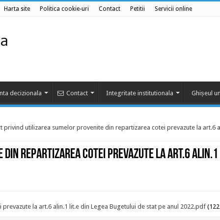
Harta site
Politica cookie-uri
Contact
Petitii
Servicii online
nta decizionala
Contact
Integritate institutionala
Ghișeul un
 privind utilizarea sumelor provenite din repartizarea cotei prevazute la art.6 ali
din repartizarea cotei prevazute la art.6 alin.1 
 prevazute la art.6 alin.1 lit.e din Legea Bugetului de stat pe anul 2022.pdf
(122