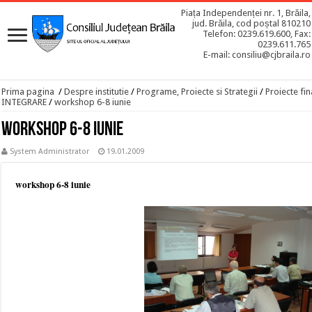
Piața Independenței nr. 1, Brăila,
jud. Brăila, cod poștal 810210
Telefon: 0239.619.600, Fax:
0239.611.765
E-mail: consiliu@cjbraila.ro
Prima pagina
/
Despre institutie
/
Programe, Proiecte si Strategii
/
Proiecte fin
INTEGRARE
/
workshop 6-8 iunie
workshop 6-8 iunie
System Administrator
19.01.2009
workshop 6-8 iunie