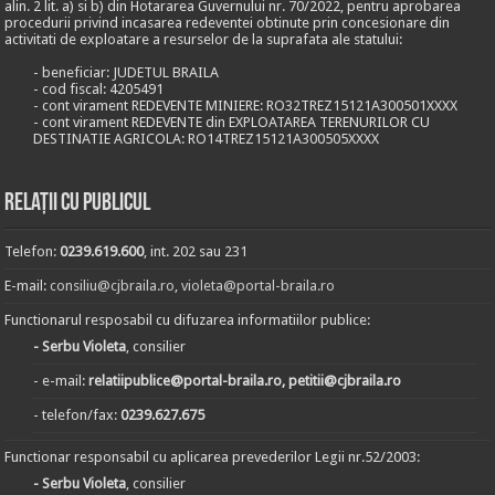
alin. 2 lit. a) si b) din Hotararea Guvernului nr. 70/2022, pentru aprobarea
procedurii privind incasarea redeventei obtinute prin concesionare din
activitati de exploatare a resurselor de la suprafata ale statului:
- beneficiar: JUDETUL BRAILA
- cod fiscal: 4205491
- cont virament REDEVENTE MINIERE: RO32TREZ15121A300501XXXX
- cont virament REDEVENTE din EXPLOATAREA TERENURILOR CU
DESTINATIE AGRICOLA: RO14TREZ15121A300505XXXX
Relații cu publicul
Telefon:
0239.619.600
, int. 202 sau 231
E-mail:
consiliu@cjbraila.ro
,
violeta@portal-braila.ro
Functionarul resposabil cu difuzarea informatiilor publice:
- Serbu Violeta
, consilier
- e-mail:
relatiipublice@portal-braila.ro, petitii@cjbraila.ro
- telefon/fax:
0239.627.675
Functionar responsabil cu aplicarea prevederilor Legii nr.52/2003:
- Serbu Violeta
, consilier