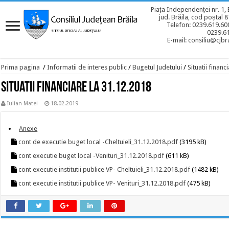
Piața Independenței nr. 1, 
jud. Brăila, cod poștal 
Telefon: 0239.619.600
0239.6
E-mail: consiliu@cjbra
Prima pagina
/
Informatii de interes public
/
Bugetul Judetului
/
Situatii financ
Situatii financiare la 31.12.2018
Iulian Matei
18.02.2019
Anexe
cont de executie buget local -Cheltuieli_31.12.2018.pdf
(3195 kB)
cont executie buget local -Venituri_31.12.2018.pdf
(611 kB)
cont executie institutii publice VP- Cheltuieli_31.12.2018.pdf
(1482 kB)
cont executie institutii publice VP- Venituri_31.12.2018.pdf
(475 kB)