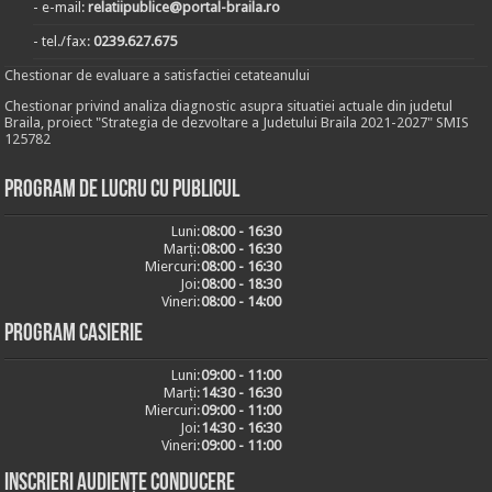
- e-mail:
relatiipublice@portal-braila.ro
- tel./fax:
0239.627.675
Chestionar de evaluare a satisfactiei cetateanului
Chestionar privind analiza diagnostic asupra situatiei actuale din judetul
Braila, proiect "Strategia de dezvoltare a Judetului Braila 2021-2027" SMIS
125782
Program de lucru cu publicul
Luni:
08:00 - 16:30
Marți:
08:00 - 16:30
Miercuri:
08:00 - 16:30
Joi:
08:00 - 18:30
Vineri:
08:00 - 14:00
Program casierie
Luni:
09:00 - 11:00
Marți:
14:30 - 16:30
Miercuri:
09:00 - 11:00
Joi:
14:30 - 16:30
Vineri:
09:00 - 11:00
Inscrieri audiențe conducere