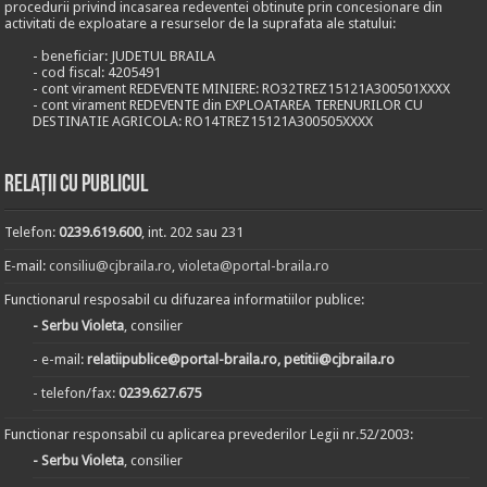
procedurii privind incasarea redeventei obtinute prin concesionare din
activitati de exploatare a resurselor de la suprafata ale statului:
- beneficiar: JUDETUL BRAILA
- cod fiscal: 4205491
- cont virament REDEVENTE MINIERE: RO32TREZ15121A300501XXXX
- cont virament REDEVENTE din EXPLOATAREA TERENURILOR CU
DESTINATIE AGRICOLA: RO14TREZ15121A300505XXXX
Relații cu publicul
Telefon:
0239.619.600
, int. 202 sau 231
E-mail:
consiliu@cjbraila.ro
,
violeta@portal-braila.ro
Functionarul resposabil cu difuzarea informatiilor publice:
- Serbu Violeta
, consilier
- e-mail:
relatiipublice@portal-braila.ro, petitii@cjbraila.ro
- telefon/fax:
0239.627.675
Functionar responsabil cu aplicarea prevederilor Legii nr.52/2003:
- Serbu Violeta
, consilier