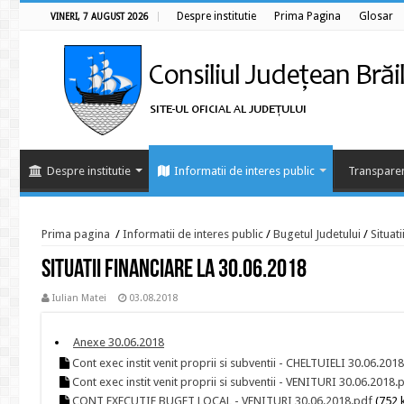
Despre institutie
Prima Pagina
Glosar
VINERI, 7 AUGUST 2026
Despre institutie
Informatii de interes public
Transparen
Prima pagina
/
Informatii de interes public
/
Bugetul Judetului
/
Situati
Situatii financiare la 30.06.2018
Iulian Matei
03.08.2018
Anexe 30.06.2018
Cont exec instit venit proprii si subventii - CHELTUIELI 30.06.201
Cont exec instit venit proprii si subventii - VENITURI 30.06.2018.
CONT EXECUTIE BUGET LOCAL - VENITURI 30.06.2018.pdf
(752 