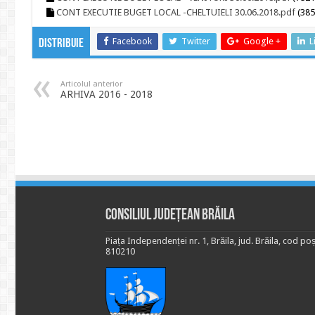
CONT EXECUTIE BUGET LOCAL -CHELTUIELI 30.06.2018.pdf
(385
Facebook
Twitter
Google +
L
Distribuie
Articolul anterior
ARHIVA 2016 - 2018
Consiliul Județean Brăila
Piața Independenței nr. 1, Brăila, jud. Brăila, cod poș
810210