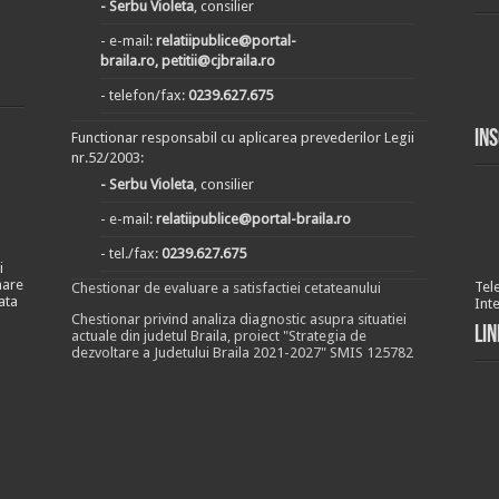
- Serbu Violeta
, consilier
- e-mail:
relatiipublice@portal-
braila.ro, petitii@cjbraila.ro
- telefon/fax:
0239.627.675
In
Functionar responsabil cu aplicarea prevederilor Legii
nr.52/2003:
- Serbu Violeta
, consilier
- e-mail:
relatiipublice@portal-braila.ro
- tel./fax:
0239.627.675
i
nare
Tel
Chestionar de evaluare a satisfactiei cetateanului
ata
Int
Chestionar privind analiza diagnostic asupra situatiei
Lin
actuale din judetul Braila, proiect "Strategia de
dezvoltare a Judetului Braila 2021-2027" SMIS 125782