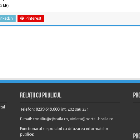
5 kB)
inkedIn
Pinterest
Relații cu publicul
Pr
tal
Telefon:
0239.619.600
, int. 202 sau 231
E-mail:
consiliu@cjbraila.ro
,
violeta@portal-braila.ro
Functionarul resposabil cu difuzarea informatiilor
publice:
Pr