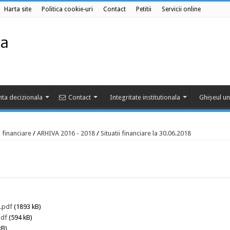
Harta site
Politica cookie-uri
Contact
Petitii
Servicii online
ta decizionala
Contact
Integritate institutionala
Ghișeul un
i financiare
/
ARHIVA 2016 - 2018
/
Situatii financiare la 30.06.2018
8.pdf
(1893 kB)
pdf
(594 kB)
kB)