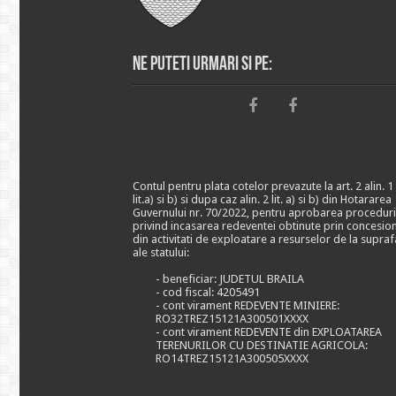
Ne puteti urmari si pe:
Contul pentru plata cotelor prevazute la art. 2 alin. 1
lit.a) si b) si dupa caz alin. 2 lit. a) si b) din Hotararea
Guvernului nr. 70/2022, pentru aprobarea proceduri
privind incasarea redeventei obtinute prin concesio
din activitati de exploatare a resurselor de la supraf
ale statului:
- beneficiar: JUDETUL BRAILA
- cod fiscal: 4205491
- cont virament REDEVENTE MINIERE:
RO32TREZ15121A300501XXXX
- cont virament REDEVENTE din EXPLOATAREA
TERENURILOR CU DESTINATIE AGRICOLA:
RO14TREZ15121A300505XXXX