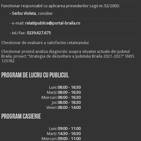
Functionar responsabil cu aplicarea prevederilor Legii nr.52/2003:
- Serbu Violeta
, consilier
- e-mail:
relatiipublice@portal-braila.ro
- tel./fax:
0239.627.675
Chestionar de evaluare a satisfactiei cetateanului
Chestionar privind analiza diagnostic asupra situatiei actuale din judetul
Braila, proiect "Strategia de dezvoltare a Judetului Braila 2021-2027" SMIS
125782
Program de lucru cu publicul
Luni:
08:00 - 16:30
Marți:
08:00 - 16:30
Miercuri:
08:00 - 16:30
Joi:
08:00 - 18:30
Vineri:
08:00 - 14:00
Program casierie
Luni:
09:00 - 11:00
Marți:
14:30 - 16:30
Miercuri:
09:00 - 11:00