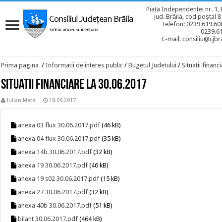
Piața Independenței nr. 1, 
jud. Brăila, cod poștal 
Telefon: 0239.619.600
0239.6
E-mail: consiliu@cjbra
Prima pagina
/
Informatii de interes public
/
Bugetul Judetului
/
Situatii financ
Situatii financiare la 30.06.2017
Iulian Matei
18.09.2017
anexa 03 flux 30.06.2017.pdf
(46 kB)
anexa 04 flux 30.06.2017.pdf
(35 kB)
anexa 14b 30.06.2017.pdf
(32 kB)
anexa 19 30.06.2017.pdf
(46 kB)
anexa 19 s02 30.06.2017.pdf
(15 kB)
anexa 27 30.06.2017.pdf
(32 kB)
anexa 40b 30.06.2017.pdf
(51 kB)
bilant 30.06.2017.pdf
(464 kB)