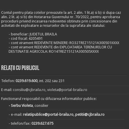
Contul pentru plata cotelor prevazute la art. 2 alin. 1 lit.a) si b) si dupa caz
alin. 2 lit. a) si b) din Hotararea Guvernului nr. 70/2022, pentru aprobarea
procedurii privind incasarea redeventei obtinute prin concesionare din
activitati de exploatare a resurselor de la suprafata ale statului:
- beneficiar: JUDETUL BRAILA
- cod fiscal: 4205491
- cont virament REDEVENTE MINIERE: RO32TREZ15121A300501XXXX
- cont virament REDEVENTE din EXPLOATAREA TERENURILOR CU
DESTINATIE AGRICOLA: RO14TREZ15121A300505XXXX
Relații cu publicul
Telefon:
0239.619.600
, int. 202 sau 231
E-mail:
consiliu@cjbraila.ro
,
violeta@portal-braila.ro
Functionarul resposabil cu difuzarea informatiilor publice:
- Serbu Violeta
, consilier
- e-mail:
relatiipublice@portal-braila.ro, petitii@cjbraila.ro
- telefon/fax:
0239.627.675