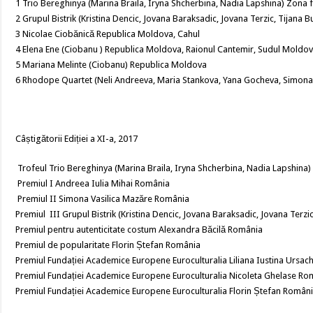
1 Trio Bereghinya (Marina Braila, Iryna Shcherbina, Nadia Lapshina) Zona f
2 Grupul Bistrik (Kristina Dencic, Jovana Baraksadic, Jovana Terzic, Tijana B
3 Nicolae Ciobănică Republica Moldova, Cahul
4 Elena Ene (Ciobanu ) Republica Moldova, Raionul Cantemir, Sudul Moldov
5 Mariana Melinte (Ciobanu) Republica Moldova
6 Rhodope Quartet (Neli Andreeva, Maria Stankova, Yana Gocheva, Simona
Câștigătorii Ediției a XI-a, 2017
Trofeul Trio Bereghinya (Marina Braila, Iryna Shcherbina, Nadia Lapshina)
Premiul I Andreea Iulia Mihai România
Premiul II Simona Vasilica Mazăre România
Premiul III Grupul Bistrik (Kristina Dencic, Jovana Baraksadic, Jovana Terzic
Premiul pentru autenticitate costum Alexandra Băcilă România
Premiul de popularitate Florin Ștefan România
Premiul Fundației Academice Europene Euroculturalia Liliana Iustina Ursac
Premiul Fundației Academice Europene Euroculturalia Nicoleta Ghelase Ro
Premiul Fundației Academice Europene Euroculturalia Florin Ștefan Român