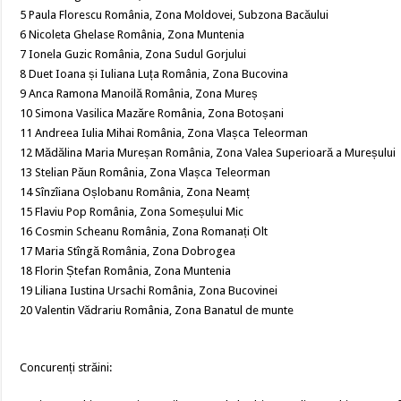
5 Paula Florescu România, Zona Moldovei, Subzona Bacăului
6 Nicoleta Ghelase România, Zona Muntenia
7 Ionela Guzic România, Zona Sudul Gorjului
8 Duet Ioana și Iuliana Luța România, Zona Bucovina
9 Anca Ramona Manoilă România, Zona Mureș
10 Simona Vasilica Mazăre România, Zona Botoșani
11 Andreea Iulia Mihai România, Zona Vlașca Teleorman
12 Mădălina Maria Mureșan România, Zona Valea Superioară a Mureșului
13 Stelian Păun România, Zona Vlașca Teleorman
14 Sînzîiana Oșlobanu România, Zona Neamț
15 Flaviu Pop România, Zona Someșului Mic
16 Cosmin Scheanu România, Zona Romanați Olt
17 Maria Stîngă România, Zona Dobrogea
18 Florin Ștefan România, Zona Muntenia
19 Liliana Iustina Ursachi România, Zona Bucovinei
20 Valentin Vădrariu România, Zona Banatul de munte
Concurenți străini: