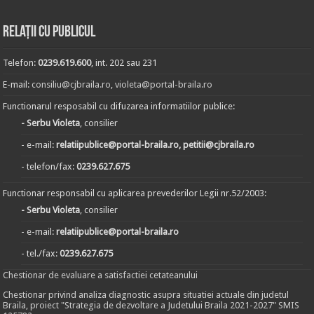
Relații cu publicul
Telefon:
0239.619.600
, int. 202 sau 231
E-mail:
consiliu@cjbraila.ro
,
violeta@portal-braila.ro
Functionarul resposabil cu difuzarea informatiilor publice:
- Serbu Violeta
, consilier
- e-mail:
relatiipublice@portal-braila.ro, petitii@cjbraila.ro
- telefon/fax:
0239.627.675
Functionar responsabil cu aplicarea prevederilor Legii nr.52/2003:
- Serbu Violeta
, consilier
- e-mail:
relatiipublice@portal-braila.ro
- tel./fax:
0239.627.675
Chestionar de evaluare a satisfactiei cetateanului
Chestionar privind analiza diagnostic asupra situatiei actuale din judetul
Braila, proiect "Strategia de dezvoltare a Judetului Braila 2021-2027" SMIS