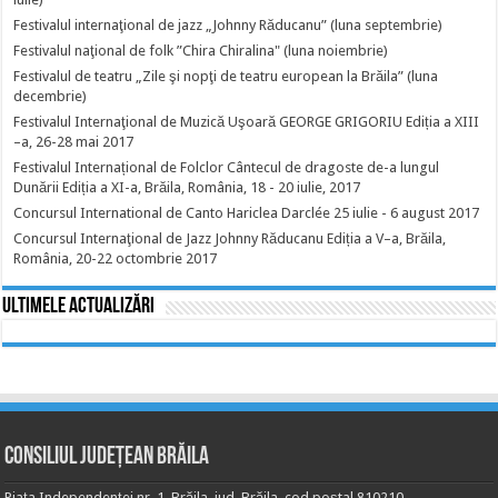
Festivalul internaţional de jazz „Johnny Răducanu” (luna septembrie)
Festivalul naţional de folk ”Chira Chiralina" (luna noiembrie)
Festivalul de teatru „Zile şi nopţi de teatru european la Brăila” (luna
decembrie)
Festivalul Internaţional de Muzică Uşoară GEORGE GRIGORIU Ediția a XIII
–a, 26-28 mai 2017
Festivalul Internațional de Folclor Cântecul de dragoste de-a lungul
Dunării Ediția a XI-a, Brăila, România, 18 - 20 iulie, 2017
Concursul International de Canto Hariclea Darclée 25 iulie - 6 august 2017
Concursul Internaţional de Jazz Johnny Răducanu Ediția a V–a, Brăila,
România, 20-22 octombrie 2017
Ultimele actualizări
Consiliul Județean Brăila
Piața Independenței nr. 1, Brăila, jud. Brăila, cod poștal 810210