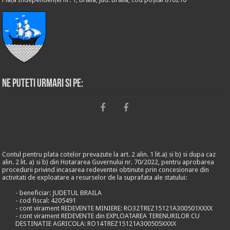
Ne puteti urmari si pe:
Contul pentru plata cotelor prevazute la art. 2 alin. 1 lit.a) si b) si dupa caz
alin. 2 lit. a) si b) din Hotararea Guvernului nr. 70/2022, pentru aprobarea
procedurii privind incasarea redeventei obtinute prin concesionare din
activitati de exploatare a resurselor de la suprafata ale statului:
- beneficiar: JUDETUL BRAILA
- cod fiscal: 4205491
- cont virament REDEVENTE MINIERE: RO32TREZ15121A300501XXXX
- cont virament REDEVENTE din EXPLOATAREA TERENURILOR CU
DESTINATIE AGRICOLA: RO14TREZ15121A300505XXXX