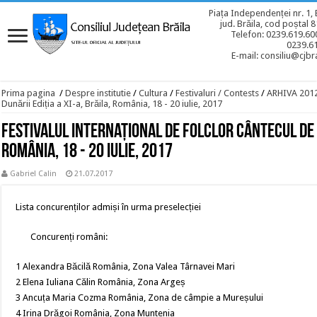
Piața Independenței nr. 1, 
jud. Brăila, cod poștal 
Telefon: 0239.619.600
0239.6
E-mail: consiliu@cjbra
Prima pagina
/
Despre institutie
/
Cultura
/
Festivaluri / Contests
/
ARHIVA 201
Dunării Ediția a XI-a, Brăila, România, 18 - 20 iulie, 2017
Festivalul Internațional de Folclor Cântecul de d
România, 18 - 20 iulie, 2017
Gabriel Calin
21.07.2017
Lista concurenților admiși în urma preselecției
Concurenți români:
1 Alexandra Băcilă România, Zona Valea Târnavei Mari
2 Elena Iuliana Călin România, Zona Argeș
3 Ancuța Maria Cozma România, Zona de câmpie a Mureșului
4 Irina Drăgoi România, Zona Muntenia