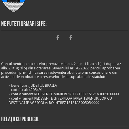
Ne puteti urmari si pe:
Contul pentru plata cotelor prevazute la art. 2 alin. 1 lit.a) si b) si dupa caz
alin. 2 lit. a) si b) din Hotararea Guvernului nr. 70/2022, pentru aprobarea
procedurii privind incasarea redeventei obtinute prin concesionare din
activitati de exploatare a resurselor de la suprafata ale statului:
- beneficiar: JUDETUL BRAILA
- cod fiscal: 4205491
- cont virament REDEVENTE MINIERE: RO32TREZ15121A300501XXXX
- cont virament REDEVENTE din EXPLOATAREA TERENURILOR CU
DESTINATIE AGRICOLA: RO14TREZ15121A300505XXXX
Relații cu publicul