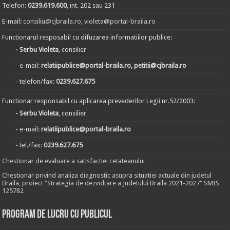
Telefon:
0239.619.600
, int. 202 sau 231
E-mail:
consiliu@cjbraila.ro
,
violeta@portal-braila.ro
Functionarul resposabil cu difuzarea informatiilor publice:
- Serbu Violeta
, consilier
- e-mail:
relatiipublice@portal-braila.ro, petitii@cjbraila.ro
- telefon/fax:
0239.627.675
Functionar responsabil cu aplicarea prevederilor Legii nr.52/2003:
- Serbu Violeta
, consilier
- e-mail:
relatiipublice@portal-braila.ro
- tel./fax:
0239.627.675
Chestionar de evaluare a satisfactiei cetateanului
Chestionar privind analiza diagnostic asupra situatiei actuale din judetul
Braila, proiect "Strategia de dezvoltare a Judetului Braila 2021-2027" SMIS
125782
Program de lucru cu publicul