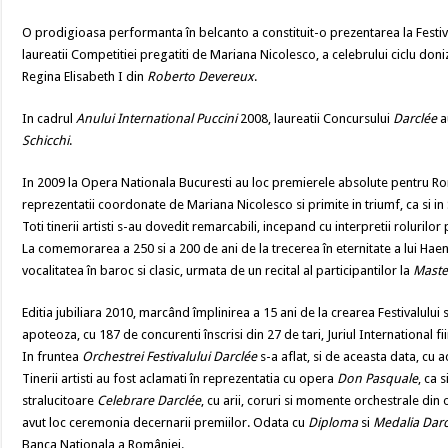
O prodigioasa performanta în belcanto a constituit-o prezentarea la Festiv
laureatii Competitiei pregatiti de Mariana Nicolesco, a celebrului ciclu don
Regina Elisabeth I din
Roberto Devereux
.
In cadrul
Anului International Puccini
2008, laureatii Concursului
Darclée
a
Schicchi
.
In 2009 la Opera Nationala Bucuresti au loc premierele absolute pentru 
reprezentatii coordonate de Mariana Nicolesco si primite in triumf, ca si in S
Toti tinerii artisti s-au dovedit remarcabili, incepand cu interpretii rolurilo
La comemorarea a 250 si a 200 de ani de la trecerea în eternitate a lui Haen
vocalitatea în baroc si clasic, urmata de un recital al participantilor la
Maste
Editia jubiliara 2010, marcând împlinirea a 15 ani de la crearea Festivalului
apoteoza, cu 187 de concurenti înscrisi din 27 de tari, Juriul International 
In fruntea
Orchestrei Festivalului Darclée
s-a aflat, si de aceasta data, cu a
Tinerii artisti au fost aclamati în reprezentatia cu opera
Don Pasquale
, ca 
stralucitoare
Celebrare Darclée
, cu arii, coruri si momente orchestrale din 
avut loc ceremonia decernarii premiilor. Odata cu
Diploma
si
Medalia Darc
Banca Nationala a României.