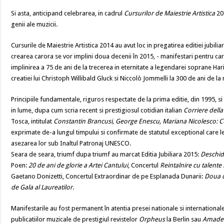
Si asta, anticipand celebrarea, in cadrul
Cursurilor de Maiestrie Artistica
20
genii ale muzicii.
Cursurile de Maiestrie Artistica 2014 au avut loc in pregatirea editiei jubili
crearea carora se vor implini doua decenii în 2015, - manifestari pentru ca
implinirea a 75 de ani de la trecerea in eternitate a legendarei soprane Hari
creatiei lui Christoph Willibald Gluck si Niccolò Jommelli la 300 de ani de la
Principiile fundamentale, riguros respectate de la prima editie, din 1995, si
in lume, dupa cum scria recent si prestigiosul cotidian italian
Corriere della
Tosca, intitulat
Constantin Brancusi, George Enescu, Mariana Nicolesco: Cult
exprimate de-a lungul timpului si confirmate de statutul exceptional care le
asezarea lor sub Inaltul Patronaj UNESCO.
Seara de seara, triumf dupa triumf au marcat Editia Jubiliara 2015:
Deschid
Poen:
20 de ani de glorie a Artei Cantului
, Concertul
Reintalnire cu talente
Gaetano Donizetti, Concertul Extraordinar de pe Esplanada Dunarii:
Doua d
de Gala al Laureatilor
.
Manifestarile au fost permanent în atentia presei nationale si internationale, 
publicatiilor muzicale de prestigiul revistelor
Orpheus
la Berlin sau
Amade