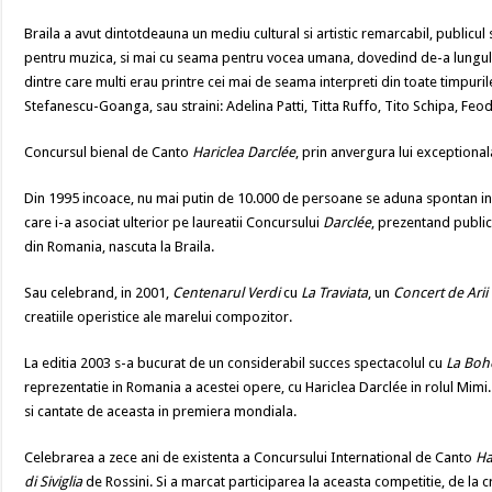
Braila a avut dintotdeauna un mediu cultural si artistic remarcabil, public
pentru muzica, si mai cu seama pentru vocea umana, dovedind de-a lungul decen
dintre care multi erau printre cei mai de seama interpreti din toate timpuri
Stefanescu-Goanga, sau straini: Adelina Patti, Titta Ruffo, Tito Schipa, Feod
Concursul bienal de Canto
Hariclea Darclée
, prin anvergura lui exceptional
Din 1995 incoace, nu mai putin de 10.000 de persoane se aduna spontan in ju
care i-a asociat ulterior pe laureatii Concursului
Darclée
, prezentand public
din Romania, nascuta la Braila.
Sau celebrand, in 2001,
Centenarul Verdi
cu
La Traviata
, un
Concert de Arii
creatiile operistice ale marelui compozitor.
La editia 2003 s-a bucurat de un considerabil succes spectacolul cu
La Bo
reprezentatie in Romania a acestei opere, cu Hariclea Darclée in rolul Mimi.
si cantate de aceasta in premiera mondiala.
Celebrarea a zece ani de existenta a Concursului International de Canto
Ha
di Siviglia
de Rossini. Si a marcat participarea la aceasta competitie, de la cr