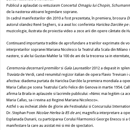
Publicul a aplaudat cu entuziasm Concertul
Omagiu lui Chopin, Schumann,
de la nasterea viitoarei legendare soprane.
In cadrul manifestarilor din 2010 a fost prezentata, în premiera, brosura
D
autorul olandez René Seghers, si a avut loc conferinta
Hariclea Darclée pe 
muzicologie, ilustrata de proiectia video a zece arii din opere cântate de 
Continuand importanta traditie de aprofundare a trairilor exprimate de vo
interpretarilor sopranei Mariana Nicolesco la Teatrul alla Scala din Milano si
nastere, si ale lui Gustav Mahler la 100 de ani de la trecerea sa in eternita
Ceremonia decernarii premiilor
si
Gala Laureatilor
2012 a depasit in splen
Traviata
de Verdi, cand renumitul regizor italian de opera Flavio Trevisan i-
afectiva: diadema purtata de Hariclea Darclée la premiera mondiala a ope
Maria Callas pe scena Teatrului Carlo Felice din Genova in martie 1954. Callas
afirma la Braila in aplauzele si lacrimile publicului: «Nimic mai legitim ca 
Maria Callas, sa-i revina azi Reginei Mariana Nicolesco».
Astfel s-au incheiat zilele de glorie ale Festivalului si Concursului Internat
Dr. Stephan Poen
Nicolae Herlea la 85 de ani
, magnifica interpretare a op
Esplanada Dunarii, cu participarea Corului Filarmonicii George Enescu si a 
manifestare la care au asistat mii si mii de spectatori.