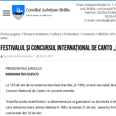
Piața Independenței nr. 1, 
jud. Brăila, cod poștal 
Telefon: 0239.619.600
0239.6
E-mail: consiliu@cjbra
Prima pagina
/
Despre institutie
/
Cultura
/
Festivaluri / Contests
/
ARHIVA 201
iulie)
Festivalul şi Concursul internaţional de canto „
System Administrator
06.02.2017
PRESEDINTELE JURIULUI
MARIANA NICOLESCO
La 135 de ani de la nasterea Haricleei Darclée, in 1995, orasul sau natal, B
Concurs National de Canto ce-i poarta numele.
Triumful acelei manifestari i-a determinat pe organizatori sa deschida si tiner
care viitoarea mare artista debuta in 1881, la numai 21 de ani, avea loc P
concurenti din 25 de tari.