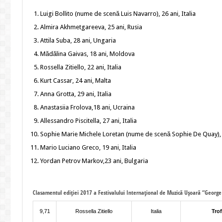
Luigi Bollito (nume de scenă Luis Navarro), 26 ani, Italia
Almira Akhmetgareeva, 25 ani, Rusia
Attila Suba, 28 ani, Ungaria
Mădălina Gaivas, 18 ani, Moldova
Rossella Zitiello, 22 ani, Italia
Kurt Cassar, 24 ani, Malta
Anna Grotta, 29 ani, Italia
Anastasiia Frolova,18 ani, Ucraina
Allessandro Piscitella, 27 ani, Italia
Sophie Marie Michele Loretan (nume de scenă Sophie De Quay), 2
Mario Luciano Greco, 19 ani, Italia
Yordan Petrov Markov,23 ani, Bulgaria
Clasamentul ediției 2017 a Festivalului Internațional de Muzică Ușoară “George
9,71
Rossella Zitiello
Italia
Trof