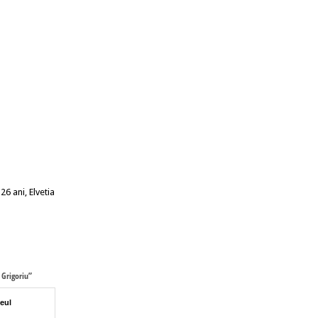
6 ani, Elvetia
 Grigoriu”
eul