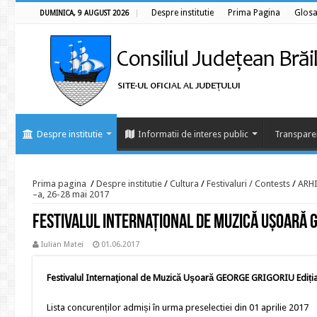
Despre institutie
Prima Pagina
Glosa
DUMINICA, 9 AUGUST 2026
Despre institutie
Informatii de interes public
Transpare
Prima pagina
/
Despre institutie
/
Cultura
/
Festivaluri / Contests
/
ARHI
–a, 26-28 mai 2017
Festivalul Internaţional de Muzică Uşoară GE
Iulian Matei
01.06.2017
Festivalul Internaţional de Muzică Uşoară GEORGE GRIGORIU Ediția 
Lista concurenților admiși în urma preselectiei din 01 aprilie 2017