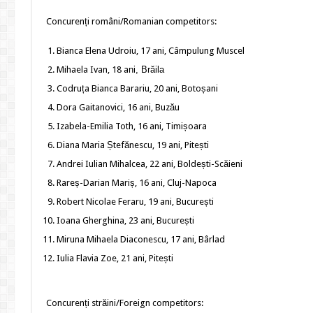
Concurenți români/Romanian competitors:
Bianca Elena Udroiu, 17 ani, Câmpulung Muscel
Mihaela Ivan, 18 a
ni, Brăila
Codruța Bianca Barariu, 20 ani, Botoșani
Dora Gaitanovici, 16 ani, Buzău
Izabela-Emilia Toth, 16 ani, Timișoara
Diana Maria Ștefănescu, 19 ani, Pitești
Andrei Iulian Mihalcea, 22 ani, Boldești-Scăieni
Rareș-Darian Mariș, 16 ani, Cluj-Napoca
Robert Nicolae Feraru, 19 ani, București
Ioana Gherghina, 23 ani, București
Miruna Mihaela Diaconescu, 17 ani, Bârlad
Iulia Flavia Zoe, 21 ani, Pitești
Concurenți străini/Foreign competitors: