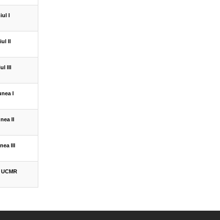
ul I
ul II
l III
nea I
nea II
ea III
l UCMR