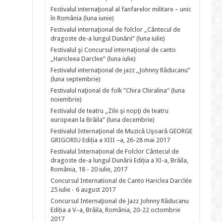
Festivalul internaţional al fanfarelor militare – unic
în România (luna iunie)
Festivalul internaţional de folclor „Cântecul de
dragoste de-a lungul Dunării” (luna iulie)
Festivalul şi Concursul internaţional de canto
„Haricleea Darclee” (luna iulie)
Festivalul internaţional de jazz „Johnny Răducanu”
(luna septembrie)
Festivalul naţional de folk ”Chira Chiralina" (luna
noiembrie)
Festivalul de teatru „Zile şi nopţi de teatru
european la Brăila” (luna decembrie)
Festivalul Internaţional de Muzică Uşoară GEORGE
GRIGORIU Ediția a XIII –a, 26-28 mai 2017
Festivalul Internațional de Folclor Cântecul de
dragoste de-a lungul Dunării Ediția a XI-a, Brăila,
România, 18 - 20 iulie, 2017
Concursul International de Canto Hariclea Darclée
25 iulie - 6 august 2017
Concursul Internaţional de Jazz Johnny Răducanu
Ediția a V–a, Brăila, România, 20-22 octombrie
2017