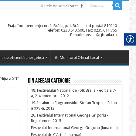
Rețele de socializare:
Piața Independenței nr. 1, Brăila, jud. Brăila, cod poștal 810210
Telefon: 0239.619.600, Fax: 0239.611.765
E-mail: consiliu@cjbraila.ro
ic de eficiență energetică
Monitorul Oficial Local
iția a XIII
Din aceeasi categorie
18. Festivalului National de Folk Braila - editia a 7-
a, 2-4 noiembrie 2012
19. Intalnirea Epigramistilor Stefan Tropcea Editia
a XXV-a, 2012
20. Festivalul International George Grigoriu -
Regulament 2015
Festivalul International George Grigoriu (luna mai)
Festivalul de C’Arte (luna mai)