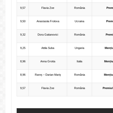
9,57
Flavia Zoe
România
Premi
9,50
Anastasiia Frolova
Ucraina
Premi
9,32
Dora Gaitanovici
România
Premiu
9,25
Attila Suba
Ungaria
Mențiu
8,96
Anna Grotta
Italia
Mențiu
8,96
Rareș – Darian Mariș
România
Mențiun
9,57
Flavia Zoe
România
Premiu