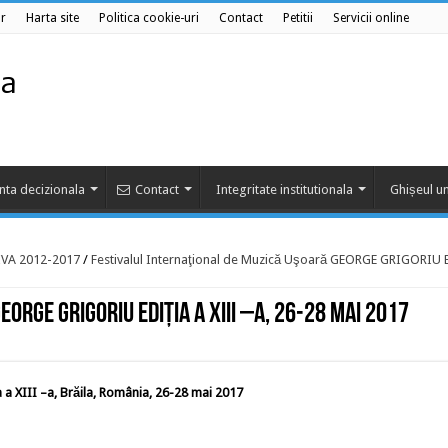
r
Harta site
Politica cookie-uri
Contact
Petitii
Servicii online
nta decizionala
Contact
Integritate institutionala
Ghișeul un
VA 2012-2017
/
Festivalul Internaţional de Muzică Uşoară GEORGE GRIGORIU Ed
ORGE GRIGORIU Ediția a XIII –a, 26-28 mai 2017
a XIII –a, Brăila, România, 26-28 mai 2017