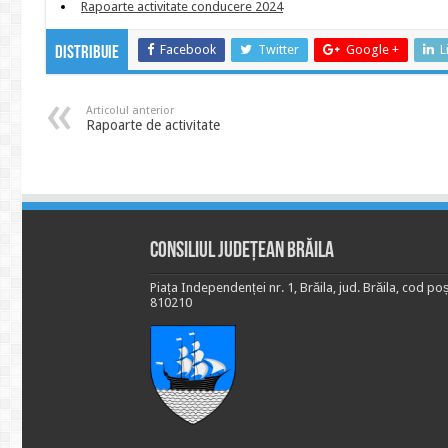
Rapoarte activitate conducere 2024
Facebook
Twitter
Google +
L
Distribuie
Articolul anterior
Rapoarte de activitate
Consiliul Județean Brăila
Piața Independenței nr. 1, Brăila, jud. Brăila, cod poș
810210