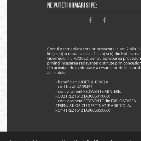
Ne puteti urmari si pe:
Contul pentru plata cotelor prevazute la art. 2 alin. 1
lit.a) si b) si dupa caz alin. 2 lit. a) si b) din Hotararea
Guvernului nr. 70/2022, pentru aprobarea proceduri
privind incasarea redeventei obtinute prin concesio
din activitati de exploatare a resurselor de la supraf
ale statului:
- beneficiar: JUDETUL BRAILA
- cod fiscal: 4205491
- cont virament REDEVENTE MINIERE:
RO32TREZ15121A300501XXXX
- cont virament REDEVENTE din EXPLOATAREA
TERENURILOR CU DESTINATIE AGRICOLA:
RO14TREZ15121A300505XXXX