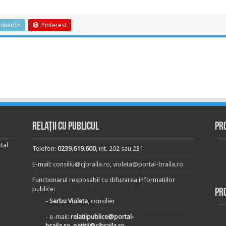
inkedIn
Pinterest
Relații cu publicul
Pr
tal
Telefon:
0239.619.600
, int. 202 sau 231
E-mail:
consiliu@cjbraila.ro
,
violeta@portal-braila.ro
Functionarul resposabil cu difuzarea informatiilor
publice:
Pr
- Serbu Violeta
, consilier
- e-mail:
relatiipublice@portal-
braila.ro, petitii@cjbraila.ro