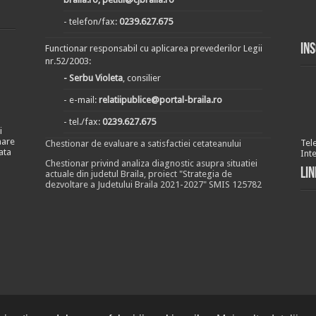
- telefon/fax:
0239.627.675
In
Functionar responsabil cu aplicarea prevederilor Legii
nr.52/2003:
- Serbu Violeta
, consilier
- e-mail:
relatiipublice@portal-braila.ro
- tel./fax:
0239.627.675
i
nare
Tel
Chestionar de evaluare a satisfactiei cetateanului
ata
Int
Chestionar privind analiza diagnostic asupra situatiei
Lin
actuale din judetul Braila, proiect "Strategia de
dezvoltare a Judetului Braila 2021-2027" SMIS 125782