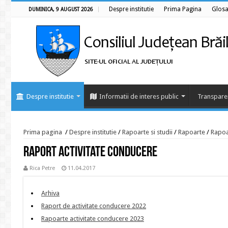
Despre institutie
Prima Pagina
Glosa
DUMINICA, 9 AUGUST 2026
Despre institutie
Informatii de interes public
Transpare
Prima pagina
/
Despre institutie
/
Rapoarte si studii
/
Rapoarte
/
Rapoa
Raport activitate conducere
Rica Petre
11.04.2017
Arhiva
Raport de activitate conducere 2022
Rapoarte activitate conducere 2023