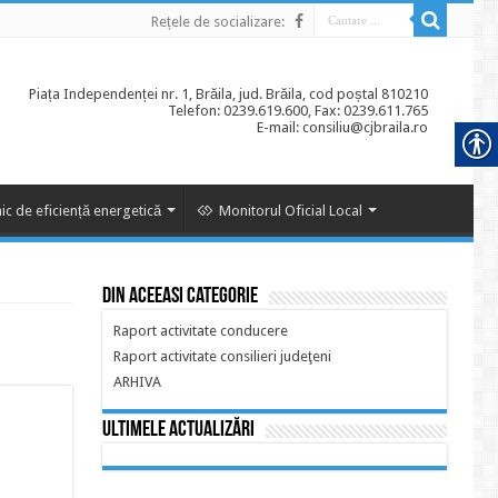
Rețele de socializare:
Piața Independenței nr. 1, Brăila, jud. Brăila, cod poștal 810210
Telefon: 0239.619.600, Fax: 0239.611.765
E-mail: consiliu@cjbraila.ro
ic de eficiență energetică
Monitorul Oficial Local
Din aceeasi categorie
Raport activitate conducere
Raport activitate consilieri judeţeni
ARHIVA
Ultimele actualizări