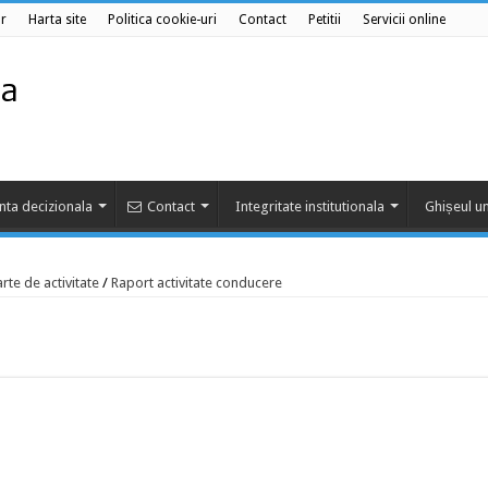
r
Harta site
Politica cookie-uri
Contact
Petitii
Servicii online
nta decizionala
Contact
Integritate institutionala
Ghișeul un
rte de activitate
/
Raport activitate conducere