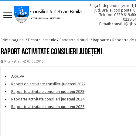
Piața Independenței nr. 1, 
jud. Brăila, cod poștal 
Telefon: 0239.619.600
0239.6
E-mail: consiliu@cjbra
Prima pagina
/
Despre institutie
/
Rapoarte si studii
/
Rapoarte
/
Rapoarte de a
Raport activitate consilieri judeţeni
Rica Petre
02.06.2010
ARHIVA
Raport de activitate consilieri judeteni 2022
Rapoarte activitate consilieri judeteni 2023
Rapoarte activitate consilieri judeteni 2024
Rapoarte activitate consilieri judeteni 2025