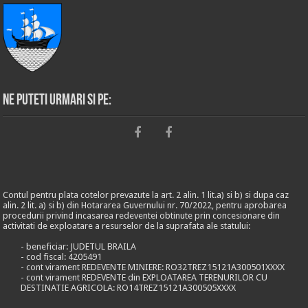
Ne puteti urmari si pe:
Contul pentru plata cotelor prevazute la art. 2 alin. 1 lit.a) si b) si dupa caz
alin. 2 lit. a) si b) din Hotararea Guvernului nr. 70/2022, pentru aprobarea
procedurii privind incasarea redeventei obtinute prin concesionare din
activitati de exploatare a resurselor de la suprafata ale statului:
- beneficiar: JUDETUL BRAILA
- cod fiscal: 4205491
- cont virament REDEVENTE MINIERE: RO32TREZ15121A300501XXXX
- cont virament REDEVENTE din EXPLOATAREA TERENURILOR CU
DESTINATIE AGRICOLA: RO14TREZ15121A300505XXXX