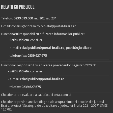
Relații cu publicul
Telefon:
0239.619.600
, int. 202 sau 231
E-mail:
consiliu@cjbraila.ro
,
violeta@portal-braila.ro
Functionarul resposabil cu difuzarea informatiilor publice:
- Serbu Violeta
, consilier
- e-mail:
relatiipublice@portal-braila.ro, petitii@cjbraila.ro
- telefon/fax:
0239.627.675
Functionar responsabil cu aplicarea prevederilor Legii nr.52/2003:
- Serbu Violeta
, consilier
- e-mail:
relatiipublice@portal-braila.ro
- tel./fax:
0239.627.675
Chestionar de evaluare a satisfactiei cetateanului
Chestionar privind analiza diagnostic asupra situatiei actuale din judetul
Braila, proiect "Strategia de dezvoltare a Judetului Braila 2021-2027" SMIS
125782