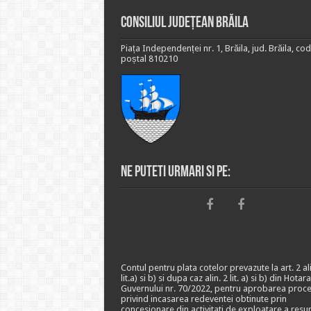
Consiliul Județean Brăila
Piața Independenței nr. 1, Brăila, jud. Brăila, cod
poștal 810210
Ne puteti urmari si pe:
Contul pentru plata cotelor prevazute la art. 2 ali
lit.a) si b) si dupa caz alin. 2 lit. a) si b) din Hotar
Guvernului nr. 70/2022, pentru aprobarea proce
privind incasarea redeventei obtinute prin
concesionare din activitati de exploatare a resu