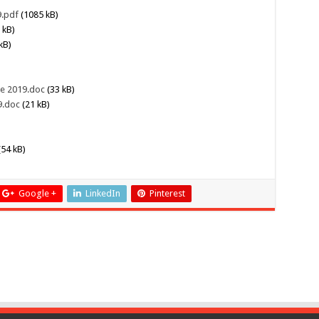
.pdf
(1085 kB)
 kB)
kB)
re 2019.doc
(33 kB)
9.doc
(21 kB)
54 kB)
Google +
LinkedIn
Pinterest