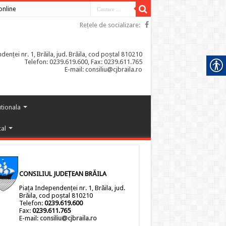
 online
Rețele de socializare:
enței nr. 1, Brăila, jud. Brăila, cod poștal 810210
Telefon: 0239.619.600, Fax: 0239.611.765
E-mail: consiliu@cjbraila.ro
utionala
cal
CONSILIUL JUDEȚEAN BRĂILA
Piața Independenței nr. 1, Brăila, jud.
Brăila, cod poștal 810210
Telefon:
0239.619.600
Fax:
0239.611.765
E-mail:
consiliu@cjbraila.ro