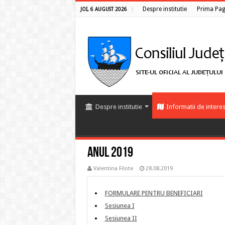
Despre institutie
Prima Pag
JOI, 6 AUGUST 2026
Despre institutie
Informatii de interes
Anul 2019
Valentina Filote
28.08.2019
FORMULARE PENTRU BENEFICIARI
Sesiunea I
Sesiunea II