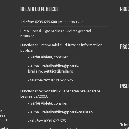
Relații cu publicul
Prog
Telefon:
0239.619.600
, int. 202 sau 231
E-mail:
consiliu@cjbraila.ro
,
violeta@portal-
braila.ro
Functionarul resposabil cu difuzarea informatiilor
Pro
publice:
- Serbu Violeta
, consilier
- e-mail:
relatiipublice@portal-
braila.ro, petitii@cjbraila.ro
- telefon/fax:
0239.627.675
Insc
Functionar responsabil cu aplicarea prevederilor
Legii nr.52/2003:
- Serbu Violeta
, consilier
n. 1
- e-mail:
relatiipublice@portal-braila.ro
area
durii
- tel./fax:
0239.627.675
Telef
rselor
Inter