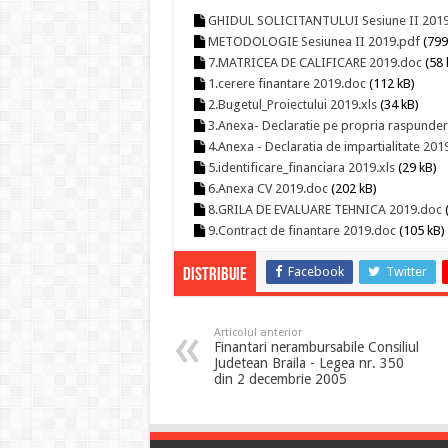
GHIDUL SOLICITANTULUI Sesiune II 2019
METODOLOGIE Sesiunea II 2019.pdf
(799
7.MATRICEA DE CALIFICARE 2019.doc
(58 
1.cerere finantare 2019.doc
(112 kB)
2.Bugetul_Proiectului 2019.xls
(34 kB)
3.Anexa- Declaratie pe propria raspunde
4.Anexa - Declaratia de impartialitate 201
5.identificare_financiara 2019.xls
(29 kB)
6.Anexa CV 2019.doc
(202 kB)
8.GRILA DE EVALUARE TEHNICA 2019.doc
(
9.Contract de finantare 2019.doc
(105 kB)
Facebook
Twitter
Distribuie
Articolul anterior
Finantari nerambursabile Consiliul
Judetean Braila - Legea nr. 350
din 2 decembrie 2005