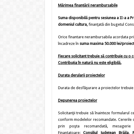
Mărimea finanţării nerambursabile
Suma disponibilă pentru sesiunea a II-a a P
domeniul cultura,
finanţată din bugetul Consil
Orice finantare nerambursabila acordata pri
încadreze în
suma maxima 50.000 lei/proiec
Fiecare solicitant trebuie să contribuie cu o 
Contribuţia în natură nu este eligibilă.
Durata derularii proiectelor
Durata de desfăşurare a proiectelor trebuie
Depunerea proiectelor
Solicitanţii trebuie să înainteze formularul c
conform modelelor recomandate. Cererile de 
prin poşta recomandată, mesagerie 
Finanţatoare:
Consiliul Judeţean Brăila,