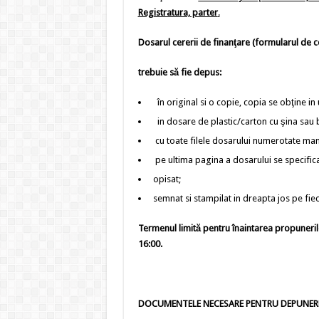
Registratura, parter
.
Dosarul cererii de finanţare (formularul de c
trebuie să fie depus:
în original si o copie, copia se obţine in 
in dosare de plastic/carton cu şina sau bi
cu toate filele dosarului numerotate manua
pe ultima pagina a dosarului se specifica
opisat;
semnat si stampilat in dreapta jos pe fie
Termenul limită pentru înaintarea propuneril
16:00.
DOCUMENTELE NECESARE PENTRU DEPUNERE