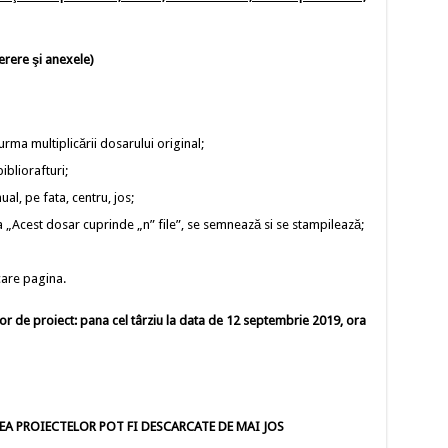
erere şi anexele)
urma multiplicării dosarului original;
bliorafturi;
l, pe fata, centru, jos;
 „Acest dosar cuprinde „n” file”, se semnează si se stampilează;
care pagina.
or de proiect: pana cel târziu la data de 12 septembrie 2019, ora
A PROIECTELOR POT FI DESCARCATE DE MAI JOS