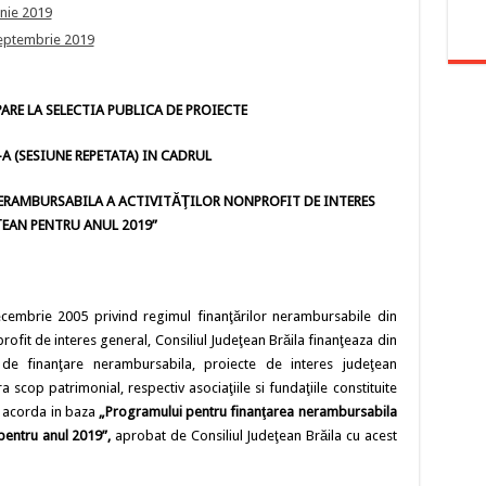
nie 2019
eptembrie 2019
ARE LA SELECTIA PUBLICA DE PROIECTE
-A (SESIUNE REPETATA) IN CADRUL
RAMBURSABILA A ACTIVITĂŢILOR NONPROFIT DE INTERES
ŢEAN PENTRU ANUL 2019”
cembrie 2005 privind regimul finanţărilor nerambursabile din
profit de interes general, Consiliul Judeţean Brăila finanţeaza din
de finanţare nerambursabila, proiecte de interes judeţean
 scop patrimonial, respectiv asociaţiile si fundaţiile constituite
e acorda in baza
„Programului pentru finanţarea nerambursabila
 pentru anul 2019”,
aprobat de Consiliul Judeţean Brăila cu acest