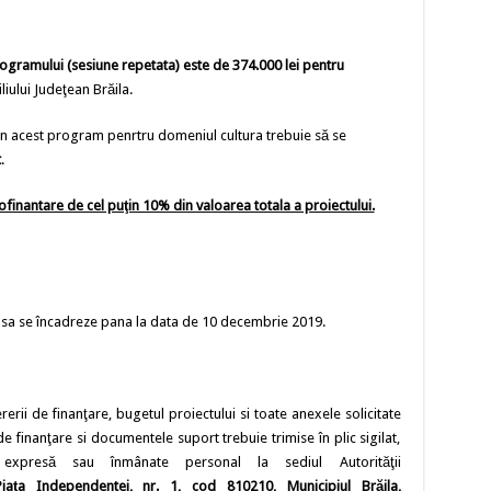
rogramului (sesiune repetata) este de
374.000 lei pentru
iului Judeţean Brăila.
n acest program penrtru domeniul cultura trebuie să se
t
.
cofinantare de cel puţin 10% din valoarea totala a proiectului.
 sa se încadreze pana la data de 10 decembrie 2019.
ererii de finanţare, bugetul proiectului si toate anexele solicitate
finanţare si documentele suport trebuie trimise în plic sigilat,
expresă sau înmânate personal la sediul Autorităţii
 Piaţa Independentei, nr. 1, cod 810210, Municipiul Brăila,