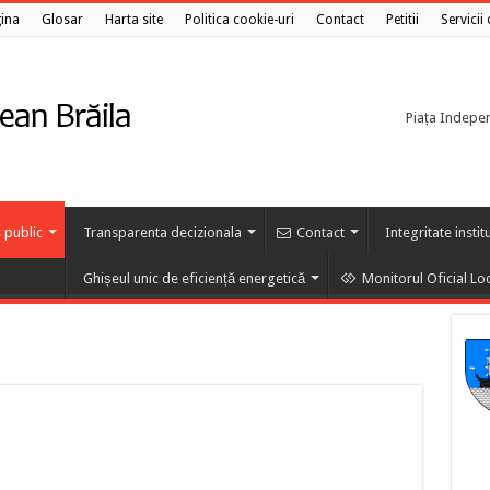
ina
Glosar
Harta site
Politica cookie-uri
Contact
Petitii
Servicii
Piața Independ
 public
Transparenta decizionala
Contact
Integritate instit
Ghișeul unic de eficiență energetică
Monitorul Oficial Lo