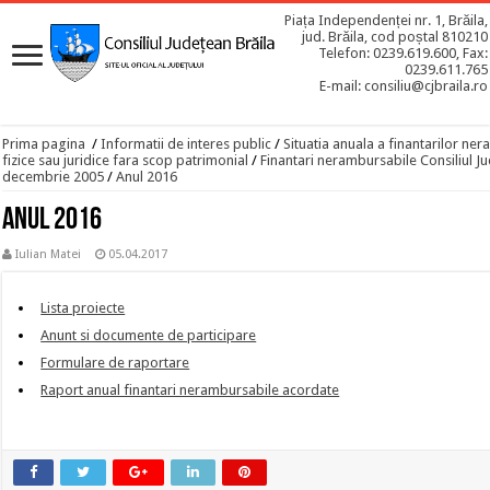
Piața Independenței nr. 1, Brăila,
jud. Brăila, cod poștal 810210
Telefon: 0239.619.600, Fax:
0239.611.765
E-mail: consiliu@cjbraila.ro
Prima pagina
/
Informatii de interes public
/
Situatia anuala a finantarilor n
fizice sau juridice fara scop patrimonial
/
Finantari nerambursabile Consiliul Ju
decembrie 2005
/
Anul 2016
Anul 2016
Iulian Matei
05.04.2017
Lista proiecte
Anunt si documente de participare
Formulare de raportare
Raport anual finantari nerambursabile acordate