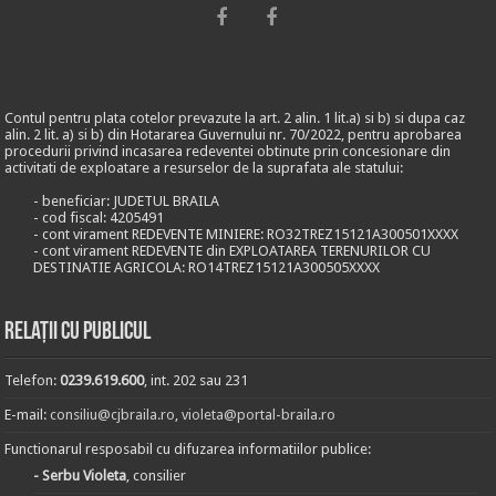
Contul pentru plata cotelor prevazute la art. 2 alin. 1 lit.a) si b) si dupa caz
alin. 2 lit. a) si b) din Hotararea Guvernului nr. 70/2022, pentru aprobarea
procedurii privind incasarea redeventei obtinute prin concesionare din
activitati de exploatare a resurselor de la suprafata ale statului:
- beneficiar: JUDETUL BRAILA
- cod fiscal: 4205491
- cont virament REDEVENTE MINIERE: RO32TREZ15121A300501XXXX
- cont virament REDEVENTE din EXPLOATAREA TERENURILOR CU
DESTINATIE AGRICOLA: RO14TREZ15121A300505XXXX
Relații cu publicul
Telefon:
0239.619.600
, int. 202 sau 231
E-mail:
consiliu@cjbraila.ro
,
violeta@portal-braila.ro
Functionarul resposabil cu difuzarea informatiilor publice:
- Serbu Violeta
, consilier