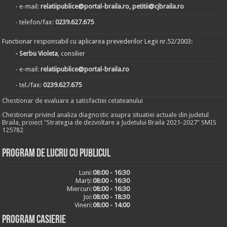
- e-mail:
relatiipublice@portal-braila.ro, petitii@cjbraila.ro
- telefon/fax:
0239.627.675
Functionar responsabil cu aplicarea prevederilor Legii nr.52/2003:
- Serbu Violeta
, consilier
- e-mail:
relatiipublice@portal-braila.ro
- tel./fax:
0239.627.675
Chestionar de evaluare a satisfactiei cetateanului
Chestionar privind analiza diagnostic asupra situatiei actuale din judetul
Braila, proiect "Strategia de dezvoltare a Judetului Braila 2021-2027" SMIS
125782
Program de lucru cu publicul
Luni:
08:00 - 16:30
Marți:
08:00 - 16:30
Miercuri:
08:00 - 16:30
Joi:
08:00 - 18:30
Vineri:
08:00 - 14:00
Program casierie