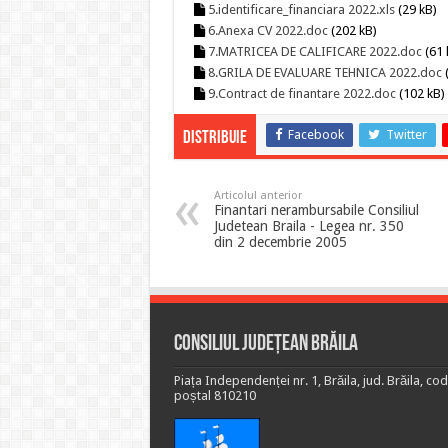
5.identificare_financiara 2022.xls
(29 kB)
6.Anexa CV 2022.doc
(202 kB)
7.MATRICEA DE CALIFICARE 2022.doc
(61 
8.GRILA DE EVALUARE TEHNICA 2022.doc
(
9.Contract de finantare 2022.doc
(102 kB)
Facebook
Twitter
Distribuie
Articolul anterior
Finantari nerambursabile Consiliul
Judetean Braila - Legea nr. 350
din 2 decembrie 2005
Consiliul Județean Brăila
Piața Independenței nr. 1, Brăila, jud. Brăila, cod
poștal 810210