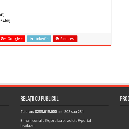
kB)
54 kB)
Google +
LinkedIn
Pinterest
Relații cu publicul
Prog
Telefon:
0239.619.600
, int. 202 sau 231
E-mail:
consiliu@cjbraila.ro
,
violeta@portal-
braila.ro