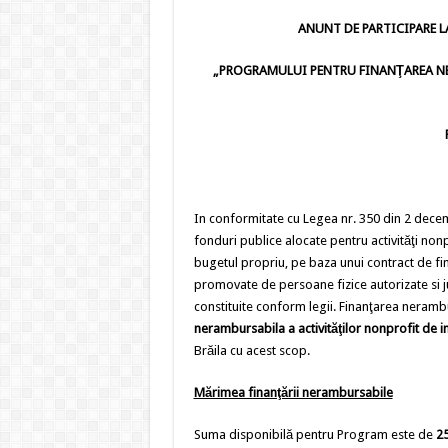
ANUNT DE PARTICIPARE L
„PROGRAMULUI PENTRU FINANŢAREA NE
In conformitate cu Legea nr. 350 din 2 dece
fonduri publice alocate pentru activităţi nonp
bugetul propriu, pe baza unui contract de fi
promovate de persoane fizice autorizate si jur
constituite conform legii. Finanţarea neram
nerambursabila a activităţilor nonprofit de 
Brăila cu acest scop.
Mărimea finanţării nerambursabile
Suma disponibilă pentru Program este de
25