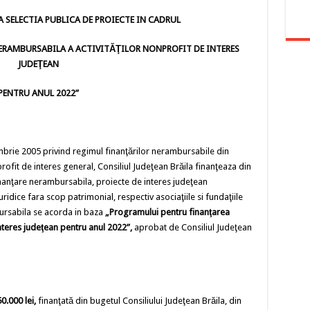
A SELECTIA PUBLICA DE PROIECTE IN CADRUL
RAMBURSABILA A ACTIVITĂŢILOR NONPROFIT DE INTERES
JUDEŢEAN
PENTRU ANUL 2022”
mbrie 2005 privind regimul finanţărilor nerambursabile din
rofit de interes general, Consiliul Judeţean Brăila finanţeaza din
nanţare nerambursabila, proiecte de interes judeţean
idice fara scop patrimonial, respectiv asociaţiile si fundaţiile
bursabila se acorda in baza
„Programului pentru finanţarea
interes judeţean pentru anul 2022”,
aprobat de Consiliul Judeţean
0.000 lei,
finanţată din bugetul Consiliului Judeţean Brăila, din