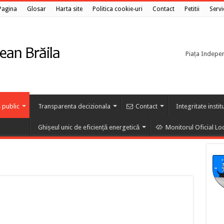
Pagina
Glosar
Harta site
Politica cookie-uri
Contact
Petitii
Servi
Piața Independ
 public
Transparenta decizionala
Contact
Integritate instit
Ghișeul unic de eficiență energetică
Monitorul Oficial Lo