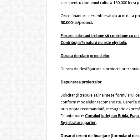
care pentru domeniul cultura 150.000 lei si p
Orice finantare nerambursabila acordata pri
50.000 lei/proiect.
Fiecare solicitant trebuie să contribuie cu o 
Contribuţia în natură nu este eligibilă.
Durata derularii proiectelor
Durata de desfăşurare a proiectelor trebuie
Depunerea proiectelor
Solicitanţii trebuie să înainteze formularul ce
conform modelelor recomandate. Cererile de f
prin poşta recomandată, mesagerie expresă s
Finanţatoare:
Consiliul Judeţean Brăila, Piaţa
Registratura, parter
.
Dosarul cererii de finanţare (formularul de c