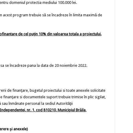
entru domeniul protectia mediului 100.000 lei.
n acest program trebuie să se încadreze în limita maximă de
cofinantare de cel puţin 10% din valoarea totala a proiectului.
 sa se încadreze pana la data de 20 noiembrie 2022.
rerii de finanţare, bugetul proiectului si toate anexele solicitate
inanţare si documentele suport trebuie trimise în plic sigilat,
au înmânate personal la sediul Autorităţii
 Independentei, nr. 1, cod 810210, Municipiul Brăila,
erere şi anexele)