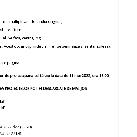
urma multiplicării dosarului original;
bliorafturi;
l, pe fata, centru, jos;
 „Acest dosar cuprinde „n” file”, se semnează si se stampilează;
care pagina.
r de proiect: pana cel târziu la data de 11 mai 2022, ora 15:00.
A PROIECTELOR POT FI DESCARCATE DE MAI JOS
kB)
 kB)
re 2022.doc
(33 kB)
2.doc
(27 kB)