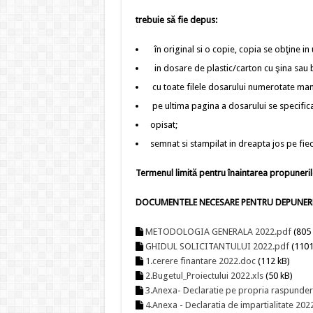
trebuie să fie depus:
în original si o copie, copia se obţine in 
in dosare de plastic/carton cu şina sau bi
cu toate filele dosarului numerotate manua
pe ultima pagina a dosarului se specifica
opisat;
semnat si stampilat in dreapta jos pe fie
Termenul limită pentru înaintarea propunerilo
DOCUMENTELE NECESARE PENTRU DEPUNERE
METODOLOGIA GENERALA 2022.pdf
(805 
GHIDUL SOLICITANTULUI 2022.pdf
(1101
1.cerere finantare 2022.doc
(112 kB)
2.Bugetul_Proiectului 2022.xls
(50 kB)
3.Anexa- Declaratie pe propria raspunde
4.Anexa - Declaratia de impartialitate 202