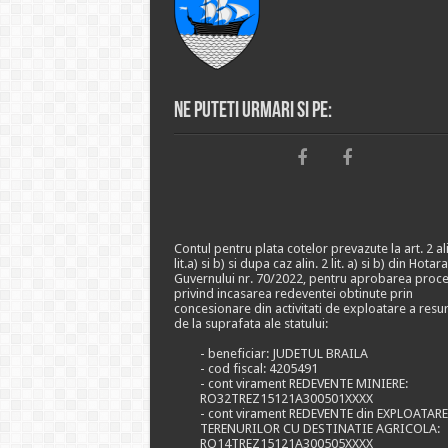
Ne puteti urmari si pe:
Contul pentru plata cotelor prevazute la art. 2 ali
lit.a) si b) si dupa caz alin. 2 lit. a) si b) din Hotar
Guvernului nr. 70/2022, pentru aprobarea proce
privind incasarea redeventei obtinute prin
concesionare din activitati de exploatare a resu
de la suprafata ale statului:
- beneficiar: JUDETUL BRAILA
- cod fiscal: 4205491
- cont virament REDEVENTE MINIERE:
RO32TREZ15121A300501XXXX
- cont virament REDEVENTE din EXPLOATAR
TERENURILOR CU DESTINATIE AGRICOLA:
RO14TREZ15121A300505XXXX