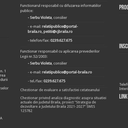
Functionarul resposabil cu difuzarea informatiilor
Pro
publice:
- Serbu Violeta
, consilier
- e-mail:
relatiipublice@portal-
braila.ro, petitii@cjbraila.ro
- telefon/fax:
0239.627.675
Insc
Functionar responsabil cu aplicarea prevederilor
Legii nr.52/2003:
- Serbu Violeta
, consilier
n. 1
- e-mail:
relatiipublice@portal-braila.ro
area
durii
- tel./fax:
0239.627.675
Telef
rselor
Inter
Chestionar de evaluare a satisfactiei cetateanului
Link
Chestionar privind analiza diagnostic asupra situatiei
actuale din judetul Braila, proiect "Strategia de
dezvoltare a Judetului Braila 2021-2027" SMIS
125782
EA