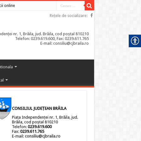
cii online
Rețele de socializare:
enței nr. 1, Brăila, jud. Brăila, cod poștal 810210
Telefon: 0239.619.600, Fax: 0239.611.765
E-mail: consiliu@cjbraila.ro
utionala
cal
CONSILIUL JUDEȚEAN BRĂILA
Piața Independenței nr. 1, Brăila, jud.
Brăila, cod poștal 810210
Telefon:
0239.619.600
Fax:
0239.611.765
E-mail:
consiliu@cjbraila.ro