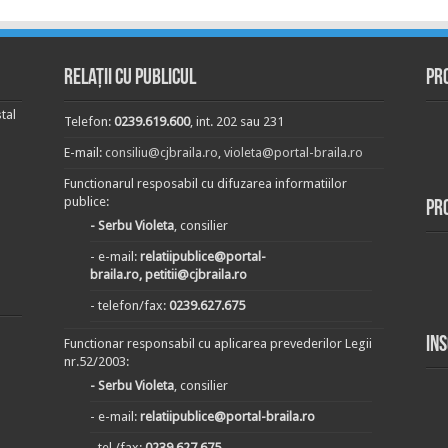
Relații cu publicul
Pr
tal
Telefon:
0239.619.600
, int. 202 sau 231
E-mail:
consiliu@cjbraila.ro
,
violeta@portal-braila.ro
Functionarul resposabil cu difuzarea informatiilor
publice:
Pr
- Serbu Violeta
, consilier
- e-mail:
relatiipublice@portal-
braila.ro, petitii@cjbraila.ro
- telefon/fax:
0239.627.675
In
Functionar responsabil cu aplicarea prevederilor Legii
nr.52/2003:
- Serbu Violeta
, consilier
- e-mail:
relatiipublice@portal-braila.ro
- tel./fax:
0239.627.675