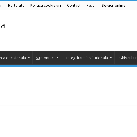
r
Harta site
Politica cookie-uri
Contact
Petitii
Servicii online
nta decizionala
Contact
Integritate institutionala
Ghișeul un