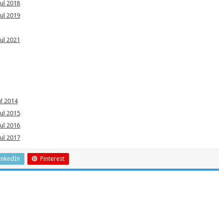
nul 2018
nul 2019
nul 2021
ul 2014
nul 2015
nul 2016
nul 2017
inkedIn
Pinterest