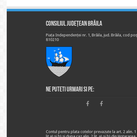
Consiliul Județean Brăila
Piața Independenței nr. 1, Brăila, jud. Brăila, cod poș
810210
Ne puteti urmari si pe:
Contul pentru plata cotelor prevazute la art. 2 alin. 1
lit.a) si b) si dupa caz alin. 2 lit. a) si b) din Hotararea