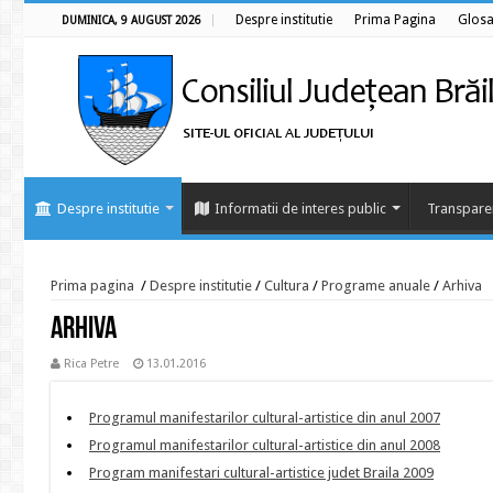
Despre institutie
Prima Pagina
Glosa
DUMINICA, 9 AUGUST 2026
Despre institutie
Informatii de interes public
Transpare
Prima pagina
/
Despre institutie
/
Cultura
/
Programe anuale
/
Arhiva
Arhiva
Rica Petre
13.01.2016
Programul manifestarilor cultural-artistice din anul 2007
Programul manifestarilor cultural-artistice din anul 2008
Program manifestari cultural-artistice judet Braila 2009