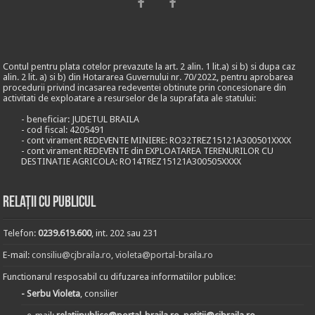
Contul pentru plata cotelor prevazute la art. 2 alin. 1 lit.a) si b) si dupa caz
alin. 2 lit. a) si b) din Hotararea Guvernului nr. 70/2022, pentru aprobarea
procedurii privind incasarea redeventei obtinute prin concesionare din
activitati de exploatare a resurselor de la suprafata ale statului:
- beneficiar: JUDETUL BRAILA
- cod fiscal: 4205491
- cont virament REDEVENTE MINIERE: RO32TREZ15121A300501XXXX
- cont virament REDEVENTE din EXPLOATAREA TERENURILOR CU
DESTINATIE AGRICOLA: RO14TREZ15121A300505XXXX
Relații cu publicul
Telefon:
0239.619.600
, int. 202 sau 231
E-mail:
consiliu@cjbraila.ro
,
violeta@portal-braila.ro
Functionarul resposabil cu difuzarea informatiilor publice:
- Serbu Violeta
, consilier