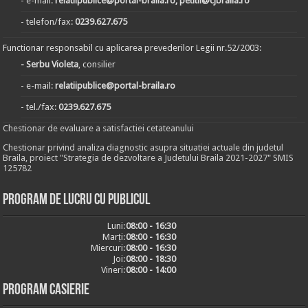
- e-mail:
relatiipublice@portal-braila.ro, petitii@cjbraila.ro
- telefon/fax:
0239.627.675
Functionar responsabil cu aplicarea prevederilor Legii nr.52/2003:
- Serbu Violeta
, consilier
- e-mail:
relatiipublice@portal-braila.ro
- tel./fax:
0239.627.675
Chestionar de evaluare a satisfactiei cetateanului
Chestionar privind analiza diagnostic asupra situatiei actuale din judetul
Braila, proiect "Strategia de dezvoltare a Judetului Braila 2021-2027" SMIS
125782
Program de lucru cu publicul
Luni:
08:00 - 16:30
Marți:
08:00 - 16:30
Miercuri:
08:00 - 16:30
Joi:
08:00 - 18:30
Vineri:
08:00 - 14:00
Program casierie