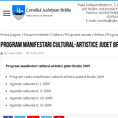
Piața Independenței nr. 1, 
jud. Brăila, cod poștal 
Telefon: 0239.619.600
0239.6
E-mail: consiliu@cjbra
Prima pagina
/
Despre institutie
/
Cultura
/
Programe anuale
/
Arhiva
/
Program
Program manifestari cultural-artistice judet B
Nicoleta Lefter
15.03.2010
Program manifestari cultural-artistice judet Braila 2009
Program cadru manifestari cultural artistice judetul Braila 2009
Agenda culturala tr. I 2009
Agenda culturala tr. II 2009
Agenda culturala tr. III 2009
Agenda culturala tr. IV 2009