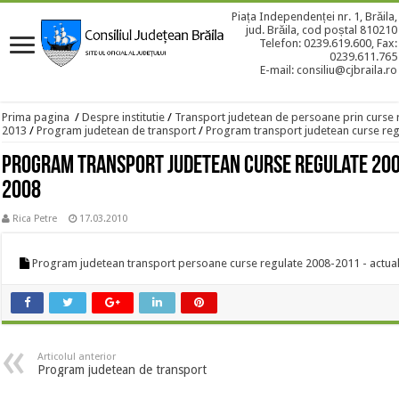
Piața Independenței nr. 1, Brăila,
jud. Brăila, cod poștal 810210
Telefon: 0239.619.600, Fax:
0239.611.765
E-mail: consiliu@cjbraila.ro
Prima pagina
/
Despre institutie
/
Transport judetean de persoane prin curse 
2013
/
Program judetean de transport
/
Program transport judetean curse reg
Program transport judetean curse regulate 200
2008
Rica Petre
17.03.2010
Program judetean transport persoane curse regulate 2008-2011 - actual
Articolul anterior
Program judetean de transport