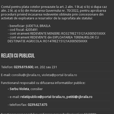
Contul pentru plata cotelor prevazute la art. 2 alin. 1 lit.a) si b) si dupa caz
alin. 2 lit. a) si b) din Hotararea Guvernului nr. 70/2022, pentru aprobarea
procedurii privind incasarea redeventei obtinute prin concesionare din
activitati de exploatare a resurselor de la suprafata ale statului:
- beneficiar: JUDETUL BRAILA
- cod fiscal: 4205491
- cont virament REDEVENTE MINIERE: RO32TREZ15121A300501XXXX
- cont virament REDEVENTE din EXPLOATAREA TERENURILOR CU
DESTINATIE AGRICOLA: RO14TREZ15121A300505XXXX
Relații cu publicul
Telefon:
0239.619.600
, int. 202 sau 231
E-mail:
consiliu@cjbraila.ro
,
violeta@portal-braila.ro
Functionarul resposabil cu difuzarea informatiilor publice:
- Serbu Violeta
, consilier
- e-mail:
relatiipublice@portal-braila.ro, petitii@cjbraila.ro
- telefon/fax:
0239.627.675