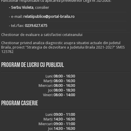
Functionar responsabil cu aplicarea prevederilor Legii nr.52/2003:
- Serbu Violeta
, consilier
- e-mail:
relatiipublice@portal-braila.ro
- tel./fax:
0239.627.675
Chestionar de evaluare a satisfactiei cetateanului
Chestionar privind analiza diagnostic asupra situatiei actuale din judetul
Braila, proiect "Strategia de dezvoltare a Judetului Braila 2021-2027" SMIS
125782
Program de lucru cu publicul
Luni:
08:00 - 16:30
Marți:
08:00 - 16:30
Miercuri:
08:00 - 16:30
Joi:
08:00 - 18:30
Vineri:
08:00 - 14:00
Program casierie
Luni:
09:00 - 11:00
Marți:
14:30 - 16:30
Miercuri:
09:00 - 11:00
Joi:
14:30 - 16:30