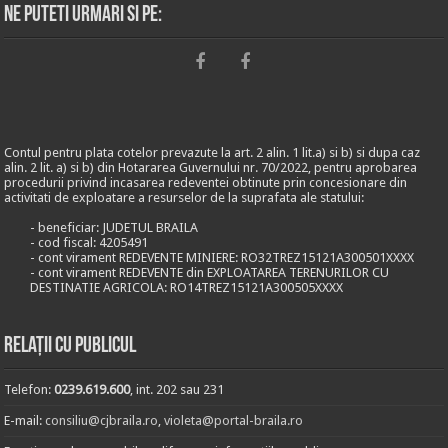
Ne puteti urmari si pe:
Contul pentru plata cotelor prevazute la art. 2 alin. 1 lit.a) si b) si dupa caz
alin. 2 lit. a) si b) din Hotararea Guvernului nr. 70/2022, pentru aprobarea
procedurii privind incasarea redeventei obtinute prin concesionare din
activitati de exploatare a resurselor de la suprafata ale statului:
- beneficiar: JUDETUL BRAILA
- cod fiscal: 4205491
- cont virament REDEVENTE MINIERE: RO32TREZ15121A300501XXXX
- cont virament REDEVENTE din EXPLOATAREA TERENURILOR CU
DESTINATIE AGRICOLA: RO14TREZ15121A300505XXXX
Relații cu publicul
Telefon:
0239.619.600
, int. 202 sau 231
E-mail:
consiliu@cjbraila.ro
,
violeta@portal-braila.ro