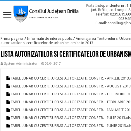
Piața Independenței nr. 1, 
jud. Brăila, cod poștal 
Telefon: 0239.619.600
0239.6
E-mail: consiliu@cjbra
Prima pagina
/
Informatii de interes public
/
Amenajarea Teritoriului si Urban
autorizatiilor si certificatelor de urbanism emise in 2013
Lista autorizatiilor si certificatelor de urbanis
System Administrator
05.04.2017
TABEL LUNAR CU CERTIF.URB.SI AUTORIZATII CONSTR. - APRILIE 2013.x
TABEL LUNAR CU CERTIF.URB.SI AUTORIZATII CONSTR. - AUGUST 2013.
TABEL LUNAR CU CERTIF.URB.SI AUTORIZATII CONSTR. - DECEMBRIE 20
TABEL LUNAR CU CERTIF.URB.SI AUTORIZATII CONSTR. - FEBRUARIE 201
TABEL LUNAR CU CERTIF.URB.SI AUTORIZATII CONSTR. - IANUARIE 2013
TABEL LUNAR CU CERTIF.URB.SI AUTORIZATII CONSTR. - IULIE 2013.xls
TABEL LUNAR CU CERTIF.URB.SI AUTORIZATII CONSTR. - IUNIE 2013.xl