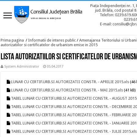
Piața Independenței nr. 1, 
jud. Brăila, cod poștal 
Telefon: 0239.619.600
0239.6
E-mail: consiliu@cjbra
Prima pagina
/
Informatii de interes public
/
Amenajarea Teritoriului si Urban
autorizatiilor si certificatelor de urbanism emise in 2015
Lista autorizatiilor si certificatelor de urbanis
System Administrator
05.04.2017
LUNAR CU CERTIF.URB.SI AUTORIZATII CONSTR. - APRILIE 2015.xls
(46 
LUNAR CU CERTIF.URB.SI AUTORIZATII CONSTR. - MAI 2015.xls
(41 kB)
TABEL LUNAR CU CERTIF.URB.SI AUTORIZATII CONSTR. - AUGUST 2015.
TABEL LUNAR CU CERTIF.URB.SI AUTORIZATII CONSTR. - DECEMBRIE 20
TABEL LUNAR CU CERTIF.URB.SI AUTORIZATII CONSTR. - FEBRUARIE 201
TABEL LUNAR CU CERTIF.URB.SI AUTORIZATII CONSTR. - IANUARIE 2015
TABEL LUNAR CU CERTIF.URB.SI AUTORIZATII CONSTR. - IULIE 2015.xls