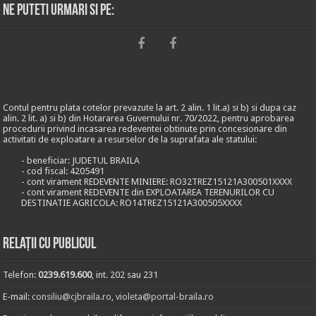
Ne puteti urmari si pe:
Contul pentru plata cotelor prevazute la art. 2 alin. 1 lit.a) si b) si dupa caz
alin. 2 lit. a) si b) din Hotararea Guvernului nr. 70/2022, pentru aprobarea
procedurii privind incasarea redeventei obtinute prin concesionare din
activitati de exploatare a resurselor de la suprafata ale statului:
- beneficiar: JUDETUL BRAILA
- cod fiscal: 4205491
- cont virament REDEVENTE MINIERE: RO32TREZ15121A300501XXXX
- cont virament REDEVENTE din EXPLOATAREA TERENURILOR CU
DESTINATIE AGRICOLA: RO14TREZ15121A300505XXXX
Relații cu publicul
Telefon:
0239.619.600
, int. 202 sau 231
E-mail:
consiliu@cjbraila.ro
,
violeta@portal-braila.ro