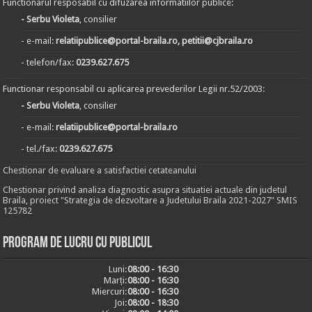
Functionarul resposabil cu difuzarea informatiilor publice:
- Serbu Violeta
, consilier
- e-mail:
relatiipublice@portal-braila.ro, petitii@cjbraila.ro
- telefon/fax:
0239.627.675
Functionar responsabil cu aplicarea prevederilor Legii nr.52/2003:
- Serbu Violeta
, consilier
- e-mail:
relatiipublice@portal-braila.ro
- tel./fax:
0239.627.675
Chestionar de evaluare a satisfactiei cetateanului
Chestionar privind analiza diagnostic asupra situatiei actuale din judetul
Braila, proiect "Strategia de dezvoltare a Judetului Braila 2021-2027" SMIS
125782
Program de lucru cu publicul
Luni:
08:00 - 16:30
Marți:
08:00 - 16:30
Miercuri:
08:00 - 16:30
Joi:
08:00 - 18:30