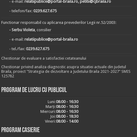
- e-mail:
relatiipublice@portal-braila.ro, petitii@cjbraila.ro
- telefon/fax:
0239.627.675
Functionar responsabil cu aplicarea prevederilor Legii nr.52/2003:
- Serbu Violeta
, consilier
- e-mail:
relatiipublice@portal-braila.ro
- tel./fax:
0239.627.675
Chestionar de evaluare a satisfactiei cetateanului
Chestionar privind analiza diagnostic asupra situatiei actuale din judetul
Braila, proiect "Strategia de dezvoltare a Judetului Braila 2021-2027" SMIS
125782
Program de lucru cu publicul
Luni:
08:00 - 16:30
Marți:
08:00 - 16:30
Miercuri:
08:00 - 16:30
Joi:
08:00 - 18:30
Vineri:
08:00 - 14:00
Program casierie