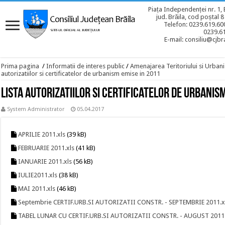
Piața Independenței nr. 1, 
jud. Brăila, cod poștal 
Telefon: 0239.619.600
0239.6
E-mail: consiliu@cjbra
Prima pagina
/
Informatii de interes public
/
Amenajarea Teritoriului si Urban
autorizatiilor si certificatelor de urbanism emise in 2011
Lista autorizatiilor si certificatelor de urbanis
System Administrator
05.04.2017
APRILIE 2011.xls
(39 kB)
FEBRUARIE 2011.xls
(41 kB)
IANUARIE 2011.xls
(56 kB)
IULIE2011.xls
(38 kB)
MAI 2011.xls
(46 kB)
Septembrie CERTIF.URB.SI AUTORIZATII CONSTR. - SEPTEMBRIE 2011.x
TABEL LUNAR CU CERTIF.URB.SI AUTORIZATII CONSTR. - AUGUST 2011.