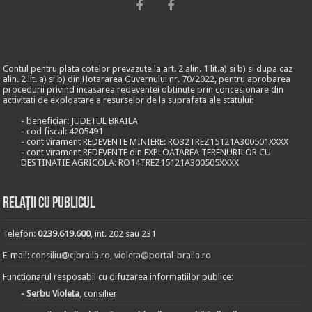
Contul pentru plata cotelor prevazute la art. 2 alin. 1 lit.a) si b) si dupa caz
alin. 2 lit. a) si b) din Hotararea Guvernului nr. 70/2022, pentru aprobarea
procedurii privind incasarea redeventei obtinute prin concesionare din
activitati de exploatare a resurselor de la suprafata ale statului:
- beneficiar: JUDETUL BRAILA
- cod fiscal: 4205491
- cont virament REDEVENTE MINIERE: RO32TREZ15121A300501XXXX
- cont virament REDEVENTE din EXPLOATAREA TERENURILOR CU
DESTINATIE AGRICOLA: RO14TREZ15121A300505XXXX
Relații cu publicul
Telefon:
0239.619.600
, int. 202 sau 231
E-mail:
consiliu@cjbraila.ro
,
violeta@portal-braila.ro
Functionarul resposabil cu difuzarea informatiilor publice:
- Serbu Violeta
, consilier