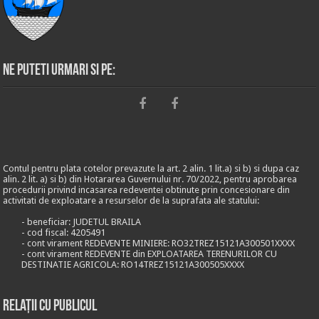
Ne puteti urmari si pe:
Contul pentru plata cotelor prevazute la art. 2 alin. 1 lit.a) si b) si dupa caz
alin. 2 lit. a) si b) din Hotararea Guvernului nr. 70/2022, pentru aprobarea
procedurii privind incasarea redeventei obtinute prin concesionare din
activitati de exploatare a resurselor de la suprafata ale statului:
- beneficiar: JUDETUL BRAILA
- cod fiscal: 4205491
- cont virament REDEVENTE MINIERE: RO32TREZ15121A300501XXXX
- cont virament REDEVENTE din EXPLOATAREA TERENURILOR CU
DESTINATIE AGRICOLA: RO14TREZ15121A300505XXXX
Relații cu publicul