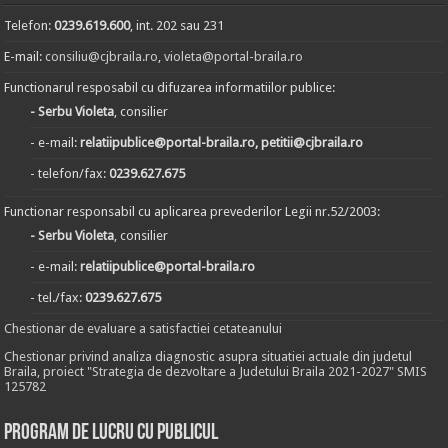
Telefon:
0239.619.600
, int. 202 sau 231
E-mail:
consiliu@cjbraila.ro
,
violeta@portal-braila.ro
Functionarul resposabil cu difuzarea informatiilor publice:
- Serbu Violeta
, consilier
- e-mail:
relatiipublice@portal-braila.ro, petitii@cjbraila.ro
- telefon/fax:
0239.627.675
Functionar responsabil cu aplicarea prevederilor Legii nr.52/2003:
- Serbu Violeta
, consilier
- e-mail:
relatiipublice@portal-braila.ro
- tel./fax:
0239.627.675
Chestionar de evaluare a satisfactiei cetateanului
Chestionar privind analiza diagnostic asupra situatiei actuale din judetul
Braila, proiect "Strategia de dezvoltare a Judetului Braila 2021-2027" SMIS
125782
Program de lucru cu publicul