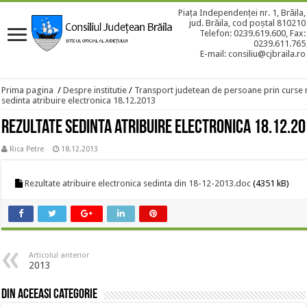
Piața Independenței nr. 1, Brăila,
jud. Brăila, cod poștal 810210
Telefon: 0239.619.600, Fax:
0239.611.765
E-mail: consiliu@cjbraila.ro
Prima pagina
/
Despre institutie
/
Transport judetean de persoane prin curse 
sedinta atribuire electronica 18.12.2013
Rezultate sedinta atribuire electronica 18.12.2
Rica Petre
18.12.2013
Rezultate atribuire electronica sedinta din 18-12-2013.doc
(4351 kB)
Articolul anterior
2013
Din aceeasi categorie