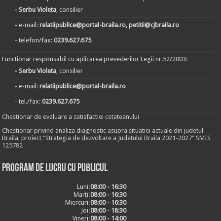
- Serbu Violeta
, consilier
- e-mail:
relatiipublice@portal-braila.ro, petitii@cjbraila.ro
- telefon/fax:
0239.627.675
Functionar responsabil cu aplicarea prevederilor Legii nr.52/2003:
- Serbu Violeta
, consilier
- e-mail:
relatiipublice@portal-braila.ro
- tel./fax:
0239.627.675
Chestionar de evaluare a satisfactiei cetateanului
Chestionar privind analiza diagnostic asupra situatiei actuale din judetul
Braila, proiect "Strategia de dezvoltare a Judetului Braila 2021-2027" SMIS
125782
Program de lucru cu publicul
Luni:
08:00 - 16:30
Marți:
08:00 - 16:30
Miercuri:
08:00 - 16:30
Joi:
08:00 - 18:30
Vineri:
08:00 - 14:00