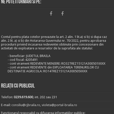
Ne puteti urmari si pe:
Contul pentru plata cotelor prevazute la art. 2 alin. 1 lit.a) si b) si dupa caz
alin. 2 lit. a) si b) din Hotararea Guvernului nr. 70/2022, pentru aprobarea
procedurii privind incasarea redeventei obtinute prin concesionare din
activitati de exploatare a resurselor de la suprafata ale statului:
- beneficiar: JUDETUL BRAILA
- cod fiscal: 4205491
- cont virament REDEVENTE MINIERE: RO32TREZ15121A300501XXXX
- cont virament REDEVENTE din EXPLOATAREA TERENURILOR CU
DESTINATIE AGRICOLA: RO14TREZ15121A300505XXXX
Relații cu publicul
Telefon:
0239.619.600
, int. 202 sau 231
E-mail:
consiliu@cjbraila.ro
,
violeta@portal-braila.ro
Functionarul resposabil cu difuzarea informatiilor publice: