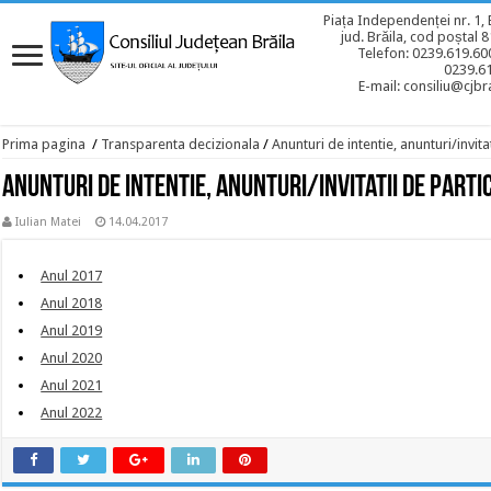
Piața Independenței nr. 1, 
jud. Brăila, cod poștal 
Telefon: 0239.619.600
0239.6
E-mail: consiliu@cjbra
Prima pagina
/
Transparenta decizionala
/
Anunturi de intentie, anunturi/invita
Anunturi de intentie, anunturi/invitatii de parti
Iulian Matei
14.04.2017
Anul 2017
Anul 2018
Anul 2019
Anul 2020
Anul 2021
Anul 2022