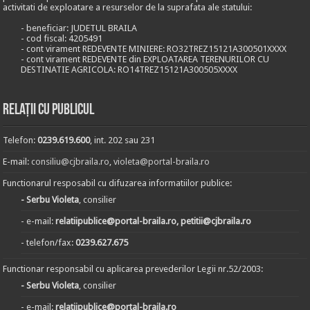
activitati de exploatare a resurselor de la suprafata ale statului:
- beneficiar: JUDETUL BRAILA
- cod fiscal: 4205491
- cont virament REDEVENTE MINIERE: RO32TREZ15121A300501XXXX
- cont virament REDEVENTE din EXPLOATAREA TERENURILOR CU
DESTINATIE AGRICOLA: RO14TREZ15121A300505XXXX
Relații cu publicul
Telefon:
0239.619.600
, int. 202 sau 231
E-mail:
consiliu@cjbraila.ro
,
violeta@portal-braila.ro
Functionarul resposabil cu difuzarea informatiilor publice:
- Serbu Violeta
, consilier
- e-mail:
relatiipublice@portal-braila.ro, petitii@cjbraila.ro
- telefon/fax:
0239.627.675
Functionar responsabil cu aplicarea prevederilor Legii nr.52/2003:
- Serbu Violeta
, consilier
- e-mail:
relatiipublice@portal-braila.ro