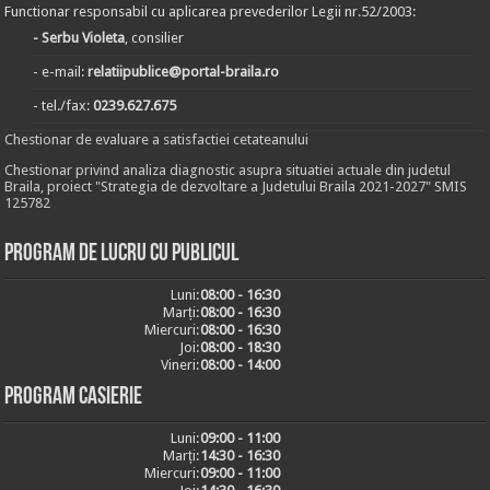
Functionar responsabil cu aplicarea prevederilor Legii nr.52/2003:
- Serbu Violeta
, consilier
- e-mail:
relatiipublice@portal-braila.ro
- tel./fax:
0239.627.675
Chestionar de evaluare a satisfactiei cetateanului
Chestionar privind analiza diagnostic asupra situatiei actuale din judetul
Braila, proiect "Strategia de dezvoltare a Judetului Braila 2021-2027" SMIS
125782
Program de lucru cu publicul
Luni:
08:00 - 16:30
Marți:
08:00 - 16:30
Miercuri:
08:00 - 16:30
Joi:
08:00 - 18:30
Vineri:
08:00 - 14:00
Program casierie
Luni:
09:00 - 11:00
Marți:
14:30 - 16:30
Miercuri:
09:00 - 11:00