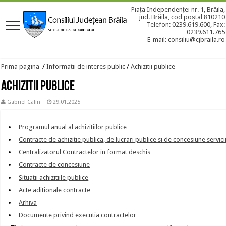
Piața Independenței nr. 1, Brăila,
jud. Brăila, cod poștal 810210
Telefon: 0239.619.600, Fax:
0239.611.765
E-mail: consiliu@cjbraila.ro
Prima pagina
/
Informatii de interes public
/
Achizitii publice
Achizitii publice
Gabriel Calin
29.01.2025
Programul anual al achizitiilor publice
Contracte de achizitie publica, de lucrari publice si de concesiune servici
Centralizatorul Contractelor in format deschis
Contracte de concesiune
Situatii achizitiile publice
Acte aditionale contracte
Arhiva
Documente privind executia contractelor