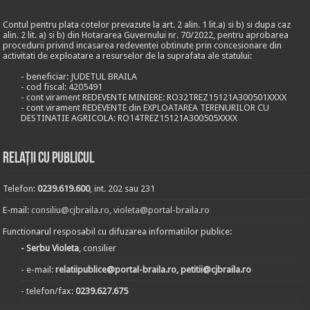
Contul pentru plata cotelor prevazute la art. 2 alin. 1 lit.a) si b) si dupa caz
alin. 2 lit. a) si b) din Hotararea Guvernului nr. 70/2022, pentru aprobarea
procedurii privind incasarea redeventei obtinute prin concesionare din
activitati de exploatare a resurselor de la suprafata ale statului:
- beneficiar: JUDETUL BRAILA
- cod fiscal: 4205491
- cont virament REDEVENTE MINIERE: RO32TREZ15121A300501XXXX
- cont virament REDEVENTE din EXPLOATAREA TERENURILOR CU
DESTINATIE AGRICOLA: RO14TREZ15121A300505XXXX
Relații cu publicul
Telefon:
0239.619.600
, int. 202 sau 231
E-mail:
consiliu@cjbraila.ro
,
violeta@portal-braila.ro
Functionarul resposabil cu difuzarea informatiilor publice:
- Serbu Violeta
, consilier
- e-mail:
relatiipublice@portal-braila.ro, petitii@cjbraila.ro
- telefon/fax:
0239.627.675