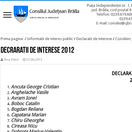
Piața Independenței nr. 1, 
jud. Brăila, cod poștal 
Telefon: 0239.619.600
0239.6
E-mail: consiliu@cjbra
Prima pagina
/
Informatii de interes public
/
Declaratii de interese
/
Consilieri
Decraratii de interese 2012
Rica Petre
07.06.2013
DECLARAT
Ancuta George Cristian
Anghelache Vasile
Avram Ionel
Boboc Catalin
Bogdan Reliana
Capatana Marian
Chiru Gheorghe
Cireasa Nicu
Dobrota Marius-Valentin