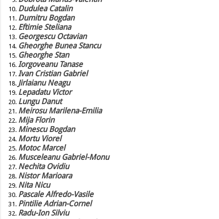
Dudulea Catalin
Dumitru Bogdan
Eftimie Steliana
Georgescu Octavian
Gheorghe Bunea Stancu
Gheorghe Stan
Iorgoveanu Tanase
Ivan Cristian Gabriel
Jirlaianu Neagu
Lepadatu Victor
Lungu Danut
Meirosu Marilena-Emilia
Mija Florin
Minescu Bogdan
Mortu Viorel
Motoc Marcel
Musceleanu Gabriel-Monu
Nechita Ovidiu
Nistor Marioara
Nita Nicu
Pascale Alfredo-Vasile
Pintilie Adrian-Cornel
Radu-Ion Silviu