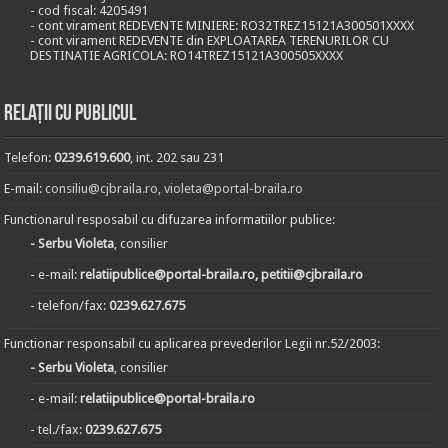
- cod fiscal: 4205491
- cont virament REDEVENTE MINIERE: RO32TREZ15121A300501XXXX
- cont virament REDEVENTE din EXPLOATAREA TERENURILOR CU
DESTINATIE AGRICOLA: RO14TREZ15121A300505XXXX
Relații cu publicul
Telefon:
0239.619.600
, int. 202 sau 231
E-mail:
consiliu@cjbraila.ro
,
violeta@portal-braila.ro
Functionarul resposabil cu difuzarea informatiilor publice:
- Serbu Violeta
, consilier
- e-mail:
relatiipublice@portal-braila.ro, petitii@cjbraila.ro
- telefon/fax:
0239.627.675
Functionar responsabil cu aplicarea prevederilor Legii nr.52/2003:
- Serbu Violeta
, consilier
- e-mail:
relatiipublice@portal-braila.ro
- tel./fax:
0239.627.675