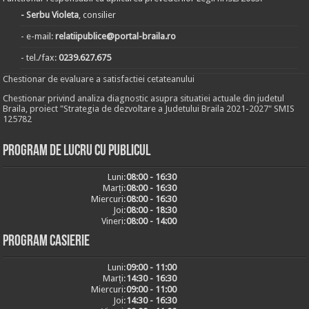
- Serbu Violeta
, consilier
- e-mail:
relatiipublice@portal-braila.ro
- tel./fax:
0239.627.675
Chestionar de evaluare a satisfactiei cetateanului
Chestionar privind analiza diagnostic asupra situatiei actuale din judetul
Braila, proiect "Strategia de dezvoltare a Judetului Braila 2021-2027" SMIS
125782
Program de lucru cu publicul
Luni:
08:00 - 16:30
Marți:
08:00 - 16:30
Miercuri:
08:00 - 16:30
Joi:
08:00 - 18:30
Vineri:
08:00 - 14:00
Program casierie
Luni:
09:00 - 11:00
Marți:
14:30 - 16:30
Miercuri:
09:00 - 11:00
Joi:
14:30 - 16:30