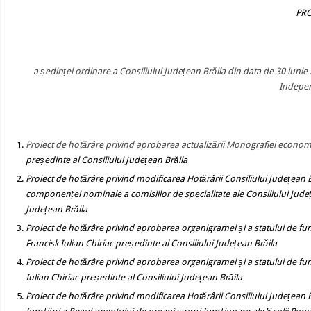
PROIECT AL O
a ședinței ordinare a Consiliului Județean Brăila din data de 30 iunie 2
Indepen
Proiect de hotărâre
privind aprobarea actualizării Monografiei economi
președinte al Consiliului Județean Brăila
Proiect de hotărâre
privind
modificarea Hotărârii Consiliului Județean 
componenței nominale a comisiilor de specialitate ale Consiliului Jude
Județean Brăila
Proiect de hotărâre
privind aprobarea organigramei și a statului de func
Francisk Iulian Chiriac președinte al Consiliului Județean Brăila
Proiect de hotărâre
privind
aprobarea organigramei și a statului de func
Iulian Chiriac președinte al Consiliului Județean Brăila
Proiect de hotărâre
privind
modificarea Hotărârii Consiliului Județean 