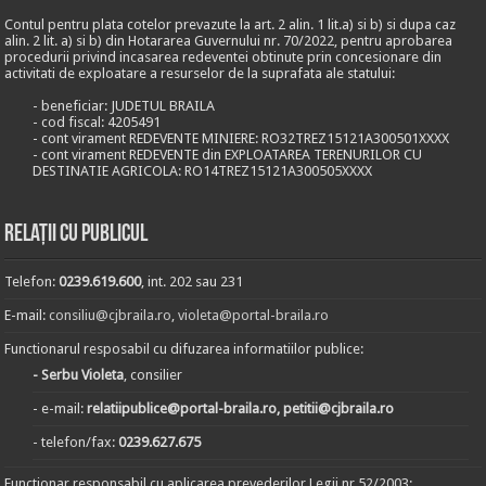
Contul pentru plata cotelor prevazute la art. 2 alin. 1 lit.a) si b) si dupa caz
alin. 2 lit. a) si b) din Hotararea Guvernului nr. 70/2022, pentru aprobarea
procedurii privind incasarea redeventei obtinute prin concesionare din
activitati de exploatare a resurselor de la suprafata ale statului:
- beneficiar: JUDETUL BRAILA
- cod fiscal: 4205491
- cont virament REDEVENTE MINIERE: RO32TREZ15121A300501XXXX
- cont virament REDEVENTE din EXPLOATAREA TERENURILOR CU
DESTINATIE AGRICOLA: RO14TREZ15121A300505XXXX
Relații cu publicul
Telefon:
0239.619.600
, int. 202 sau 231
E-mail:
consiliu@cjbraila.ro
,
violeta@portal-braila.ro
Functionarul resposabil cu difuzarea informatiilor publice:
- Serbu Violeta
, consilier
- e-mail:
relatiipublice@portal-braila.ro, petitii@cjbraila.ro
- telefon/fax:
0239.627.675
Functionar responsabil cu aplicarea prevederilor Legii nr.52/2003: