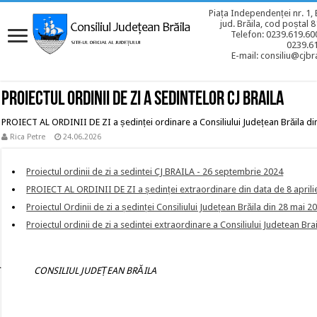
Piața Independenței nr. 1, 
jud. Brăila, cod poștal 
Telefon: 0239.619.600
0239.6
E-mail: consiliu@cjbra
Proiectul ordinii de zi a sedintelor CJ BRAILA
PROIECT AL ORDINII DE ZI a ședinței ordinare a Consiliului Județean Brăila din
Rica Petre
24.06.2026
Proiectul ordinii de zi a sedintei CJ BRAILA - 26 septembrie 2024
PROIECT AL ORDINII DE ZI a ședinței extraordinare din data de 8 aprili
Proiectul Ordinii de zi a ședinței Consiliului Județean Brăila din 28 mai 2
Proiectul ordinii de zi a sedintei extraordinare a Consiliului Judetean Bra
C CONSILIUL JUDEȚEAN BRĂILA