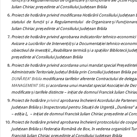
funcții și a Regulamentului de organizare și funcționare ale Școlii Pop
Iulian Chiriac președinte al Consiliului Județean Brăila
Proiect de hotărâre
privind
modificarea Hotărârii
Consiliului
Județean B
statului de funcții şi a Regulamentului de Organizare şi Funcţionar
Iulian Chiriac președinte al Consiliului Județean Brăila
Proiect de hotărâre
privind
aprobarea indicatorilor tehnico-economici
Avizare a Lucrărilor de Intervenții) și a Documentației tehnico-economic
obiectivul de investiții:
„Reabilitare termică și a spațiilor Bibliotecii Județ
președinte al Consiliului Județean Brăila
Proiect de hotărâre
privind
acordarea unui mandat special Președintelui 
Administrativ Teritoriale Județul Brăila prin Consiliul Județean Brăila p
DUNĂREA” Brăila
modificarea tarifelor aferente Contractului de delegar
MANAGEMENT SRL
și acordarea unui mandat special Asociației de De
modificate și tarifele distincte
– inițiat de domnul Francisk Iulian Chiria
Proiect de hotărâre
privind
aprobarea încheierii Acordului de Parteneriat
Județean Brăila și Inspectoratul pentru Situații de Urgență
„Dunărea” al
– ediția I„
– inițiat de domnul Francisk Iulian Chiriac președinte al Cons
Proiect de hotărâre
privind
aprobarea încheierii protocolului de coopera
Județean Brăila și Federația Română de Box, în vederea organizării Tu
Francisk Iulian Chiriac președinte al Consiliului Județean Brăila