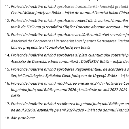
Proiect de hotărâre
privind
aprobarea transmiterii în folosință gratuită
Centrul Militar Județean Brăila
– inițiat de domnul Francisk Iulian Chiri
Proiect de hotărâre
privind
aprobarea radierii din inventarul bunurilor 
totală de 5062 mp și rectificării Cărților Funciare aferente acestuia
– ini
Proiect de hotărâre
privind
aprobarea achitării contribuției ce revine J
Asociației de Cooperare și Parteneriat Local pentru Dezvoltarea Stațiuni
Chiriac președinte al Consiliului Județean Brăila
Proiect de hotărâre
privind
aprobarea ș
i plata cuantumului cotizației 
Asociația de Dezvoltare Intercomunitară „DUNĂREA” Brăila
– inițiat d
Proiect de hotărâre
privind
aprobarea Regulamentului de acordare a su
Secției Cardiologie a Spitalului Clinic Județean de Urgență Brăila
– iniți
Proiect de hotărâre
privind
modificarea anexei nr.37 din Hotărârea Con
bugetului Județului Brăila pe anul 2026 și estimările pe anii 2027-2029
Brăila
Proiect de hotărâre
privind
rectificarea bugetului Județului Brăila pe an
pe anul 2026 și estimările pe anii 2027-2029 – inițiat de domnul Francisk
Alte probleme