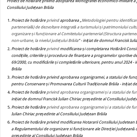
Proiect de hotărâre privind adoptarea Monografiei economico-militare a jud
Consiliului Județean Brăila
Proiect de hotărâre
privind
aprobarea „
Metodologiei pentru identificar
partenerială) de dezvoltare integrată a turismului și patrimoniului cult
organizare și funcționare al Comitetului partenerial (Structura partener
non-urbane, la nivelul județului Brăila
”
-
inițiat de domnul Francisk Iuli
Proiect de hotărâre
privind
modificarea și completarea Hotărârii Consi
condițiile, criteriile și procedura de finanțare a programelor sportive de 
69/2000, cu modificările și completările ulterioare, pentru anul 2024
- 
Brăila
Proiect de hotărâre
privind aprobarea organigramei, a statului de funcț
pentru Conservare și Promovarea Culturii Tradiționale Brăila
- inițiat 
Proiect de hotărâre
privind aprobarea organigramei și a statului de funcț
inițiat de domnul Francisk Iulian Chiriac președinte al Consiliului Județ
Proiect de hotărâre
privind aprobarea organigramei și a statului de func
Iulian Chiriac președinte al Consiliului Județean Brăila
Proiect de hotărâre
privind modificarea Hotararii Consiliului Judetean B
a Regulamentului de organizare si funcționare ale Direcției Județeană 
președinte al Consiliului Județean Brăila