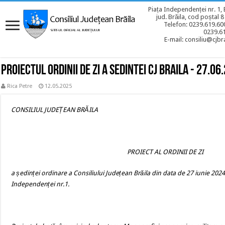
Piața Independenței nr. 1, 
jud. Brăila, cod poștal 
Telefon: 0239.619.600
0239.6
E-mail: consiliu@cjbra
Proiectul ordinii de zi a sedintei CJ BRAILA - 27.06
Rica Petre
12.05.2025
CONSILIUL JUDEȚEAN BRĂILA
PROIECT AL ORDINII DE ZI
a ședinței ordinare a Consiliului Județean Brăila din data de 27 iunie 2024,
Independenței nr.1.