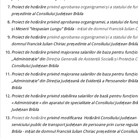
Proiect de hotărâre
privind aprobarea organigramei și a statului de fun
președinte al Consiliului Județean Brăila
Proiect de hotărâre
privind aprobarea organigramei, a statului de funcț
și Meserii ”Vespasian Lungu” Brăila
- inițiat de domnul Francisk Iulian 
Proiect de hotărâre
privind
aprobarea organigramei și a statului de fun
domnul Francisk Iulian Chiriac președinte al Consiliului Județean Brăil
Proiect de hotărâre
privind majorarea salariilor de baza pentru funcțio
,,Administrație’’ din
Direcția Generală de Asistență Socială și Protecția C
Consiliului Județean Brăila
Proiect de hotărâre
privind majorarea salariilor de baza pentru funcțio
,,Administrație’’ din Direcția Județeană de Evidență a Persoanelor Brăi
Brăila
Proiect de hotărâre
privind stabilirea salariilor de bază pentru funcțion
« Administrație » din aparatul de specialitate al Consiliului Județean Br
Județean Brăila
Proiect de hotărâre
privind modificarea Hotărârii Consiliului Județean
serviciului public de transport județean de persoane prin curse regulate 
Brăila
- inițiat de domnul Francisk Iulian Chiriac președinte al Consiliul