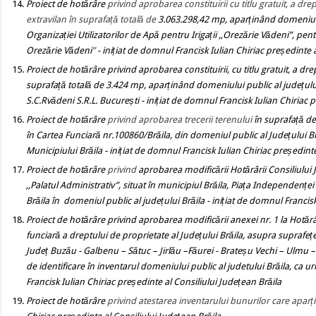
Proiect de hotărâre
privind
aprobarea
constituirii cu titlu gratuit, a dr
extravilan în suprafață totală de
3.063.298,42 mp
,
aparținând domeniului
Organizației Utilizatorilor de Apă pentru Irigații
,,Orezărie Vădeni”
,
pent
Orezărie Vădeni
”
- inițiat de domnul Francisk Iulian Chiriac președinte 
Proiect de hotărâre
privind
aprobarea
constituirii, cu titlu gratuit, a d
suprafață totală de
3.424 mp
,
aparținând domeniului public al județului 
S.C.Rvădeni S.R.L. București - inițiat de domnul Francisk Iulian Chiriac 
Proiect de hotărâre
privind aprobarea trecerii terenului
în suprafață de 
în Cartea Funciară nr.100860/Brăila, din domeniul public al Județului Br
Municipiului Brăila
- inițiat de domnul Francisk Iulian Chiriac președint
Proiect de hotărâre
privind
aprobarea modificării Hotărârii Consiliului
,,Palatul Administrativ”, situat în municipiul Brăila, Piața Independențe
Brăila în domeniul public al județului Brăila
- inițiat de domnul Francis
Proiect de hotărâre privind
aprobarea modificării anexei nr. 1 la Hotărâ
funciară a dreptului de proprietate al Județului Brăila, asupra suprafeț
Județ Buzău - Galbenu – Sătuc – Jirlău –Făurei - Brateșu Vechi – Ulmu –
de identificare în inventarul domeniului public al judetului Brăila, c
Francisk Iulian Chiriac președinte al Consiliului Județean Brăila
Proiect de hotărâre
privind atestarea inventarului bunurilor care aparți