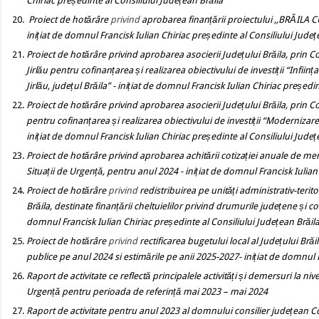
Chiriac președinte al Consiliului Județean Brăila
Proiect de hotărâre
privind
aprobarea finanțării proiectului
,,BRĂILA C
inițiat de domnul Francisk Iulian Chiriac președinte al Consiliului Județ
Proiect de hotărâre privind
aprobarea asocierii Județului Brăila, prin C
Jirlău
pentru cofinanțarea și realizarea obiectivului de investiții
“
Inființ
Jirlău, județul Brăila
”
- inițiat de domnul Francisk Iulian Chiriac președin
Proiect de hotărâre privind
aprobarea asocierii Județului Brăila, prin Co
pentru cofinanțarea și realizarea obiectivului de investiții
“
Modernizare ș
inițiat de domnul Francisk Iulian Chiriac președinte al Consiliului Județ
Proiect de hotărâre privind
aprobarea achitării cotizației anuale de 
Situații de Urgență, pentru anul 2024
-
inițiat de domnul Francisk Iulian
Proiect de hotărâre
privind
redistribuirea pe unități administrativ-teri
Brăila, destinate finanțării cheltuielilor privind drumurile județene ș
domnul Francisk Iulian Chiriac președinte al Consiliului Județean Brăil
Proiect de hotărâre
privind
rectificarea bugetului local al Județului Bră
publice pe anul 2024 si estimările pe anii 2025-2027
- inițiat de domnul 
Raport de activitate ce reflectă principalele activități și demersuri la 
Urgență pentru perioada de referință mai 2023 – mai 2024
Raport de activitate pentru anul 2023 al domnului consilier județean Co