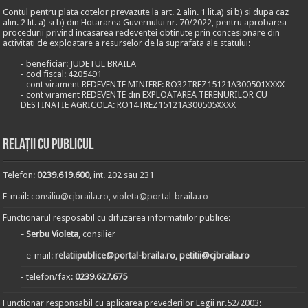
Contul pentru plata cotelor prevazute la art. 2 alin. 1 lit.a) si b) si dupa caz
alin. 2 lit. a) si b) din Hotararea Guvernului nr. 70/2022, pentru aprobarea
procedurii privind incasarea redeventei obtinute prin concesionare din
activitati de exploatare a resurselor de la suprafata ale statului:
- beneficiar: JUDETUL BRAILA
- cod fiscal: 4205491
- cont virament REDEVENTE MINIERE: RO32TREZ15121A300501XXXX
- cont virament REDEVENTE din EXPLOATAREA TERENURILOR CU
DESTINATIE AGRICOLA: RO14TREZ15121A300505XXXX
Relații cu publicul
Telefon:
0239.619.600
, int. 202 sau 231
E-mail:
consiliu@cjbraila.ro
,
violeta@portal-braila.ro
Functionarul resposabil cu difuzarea informatiilor publice:
- Serbu Violeta
, consilier
- e-mail:
relatiipublice@portal-braila.ro, petitii@cjbraila.ro
- telefon/fax:
0239.627.675
Functionar responsabil cu aplicarea prevederilor Legii nr.52/2003: