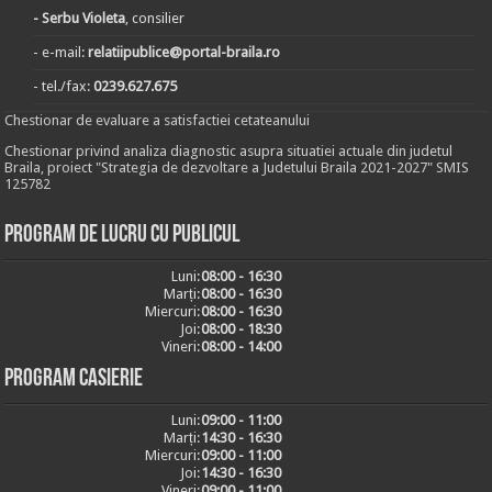
- Serbu Violeta
, consilier
- e-mail:
relatiipublice@portal-braila.ro
- tel./fax:
0239.627.675
Chestionar de evaluare a satisfactiei cetateanului
Chestionar privind analiza diagnostic asupra situatiei actuale din judetul
Braila, proiect "Strategia de dezvoltare a Judetului Braila 2021-2027" SMIS
125782
Program de lucru cu publicul
Luni:
08:00 - 16:30
Marți:
08:00 - 16:30
Miercuri:
08:00 - 16:30
Joi:
08:00 - 18:30
Vineri:
08:00 - 14:00
Program casierie
Luni:
09:00 - 11:00
Marți:
14:30 - 16:30
Miercuri:
09:00 - 11:00
Joi:
14:30 - 16:30
Vineri:
09:00 - 11:00